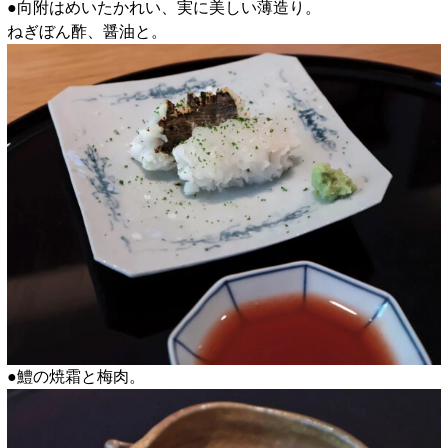
●向附はめいたかれい、実に美しい薄造り。
ねぎぼん酢、醤油と。
●鱧の焼霜と梅肉。