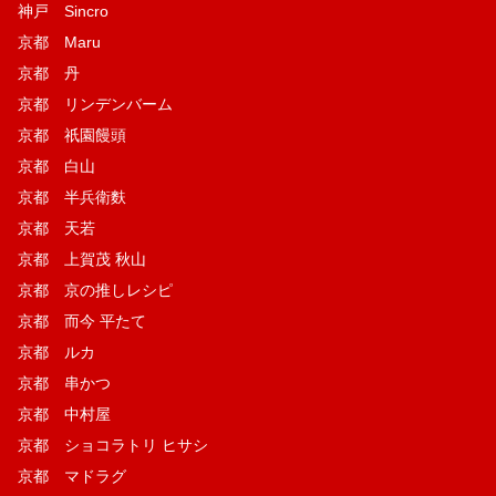
神戸 Sincro
京都 Maru
京都 丹
京都 リンデンバーム
京都 祇園饅頭
京都 白山
京都 半兵衛麩
京都 天若
京都 上賀茂 秋山
京都 京の推しレシピ
京都 而今 平たて
京都 ルカ
京都 串かつ
京都 中村屋
京都 ショコラトリ ヒサシ
京都 マドラグ