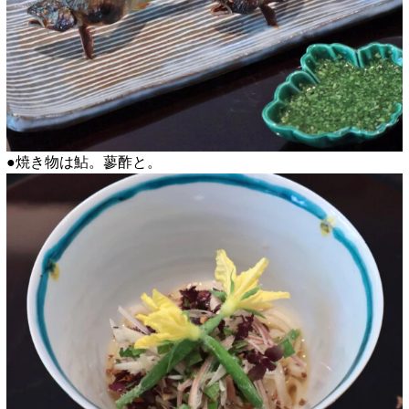
●焼き物は鮎。蓼酢と。