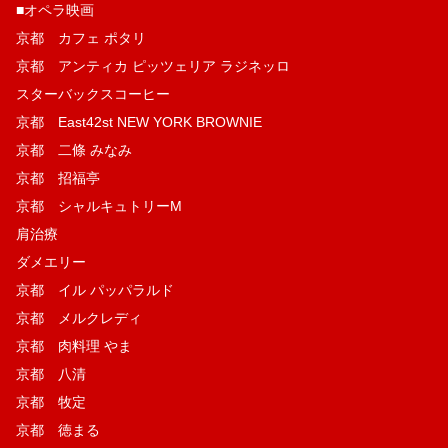
■オペラ映画
京都 カフェ ポタリ
京都 アンティカ ピッツェリア ラジネッロ
スターバックスコーヒー
京都 East42st NEW YORK BROWNIE
京都 二條 みなみ
京都 招福亭
京都 シャルキュトリーM
肩治療
ダメエリー
京都 イル パッパラルド
京都 メルクレディ
京都 肉料理 やま
京都 八清
京都 牧定
京都 徳まる