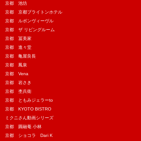
京都 池坊
京都 京都ブライトンホテル
京都 ルボンヴィーヴル
京都 ザ リビングルーム
京都 冨美家
京都 進々堂
京都 亀屋良長
京都 鳳泉
京都 Vena
京都 岩さき
京都 杢兵衛
京都 ともみジェラーto
京都 KYOTO BISTRO
ミクニさん動画シリーズ
京都 圓融菴 小林
京都 ショコラ Dari K