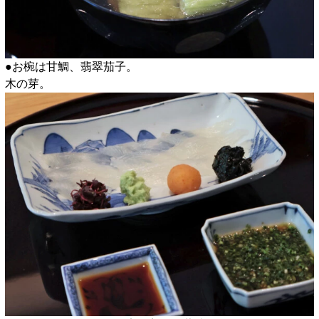
●お椀は甘鯛、翡翠茄子。
木の芽。