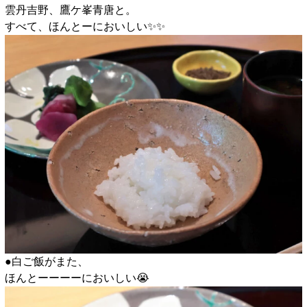
雲丹吉野、鷹ケ峯青唐と。
すべて、ほんとーにおいしい✨️✨️
●白ご飯がまた、
ほんとーーーーにおいしい😭