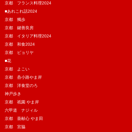
京都 フランス料理2024
■あれこれ話2024
京都 獨歩
京都 鍵善良房
京都 イタリア料理2024
京都 和食2024
京都 ピョリヤ
■花
京都 よこい
京都 呑小路やま岸
京都 洋食堂のろ
神戸歩き
京都 祇園 やま岸
六甲道 ナジィル
京都 葵献心 やま田
京都 宮脇