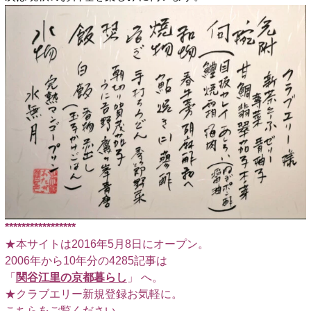
*****************
★本サイトは2016年5月8日にオープン。
2006年から10年分の4285記事は
「
関谷江里の京都暮らし
」 へ。
★クラブエリー新規登録お気軽に。
こちらをご覧ください
。