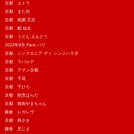
京都 エトラ
京都 また吉
京都 祇園 又吉
京都 鮨 仙太
京都 うどん えんどう
2022年9月 Paris パリ
京都 シンクロニア ディ シンジハラダ
京都 ラパルテ
京都 アマン京都
京都 千花
京都 千ひろ
京都 割烹はらだ
京都 焼肉やまちゃん
鎌倉 レガレヴ
京都 鳥さき
鎌倉 北じま