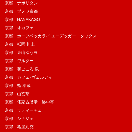
京都 ナポリタン
京都 ブノワ京都
京都 HANAKAGO
京都 オカフェ
京都 ホーフベッカライ エーデッガー・タックス
京都 祇園 川上
京都 東山ゆう豆
京都 ワルダー
京都 和ごころ 泉
京都 カフェ･ヴェルディ
京都 鮨 泰蔵
京都 山玄茶
京都 侘家古暦堂・洛中亭
京都 ラディーチェ
京都 シナジェ
京都 亀屋則克