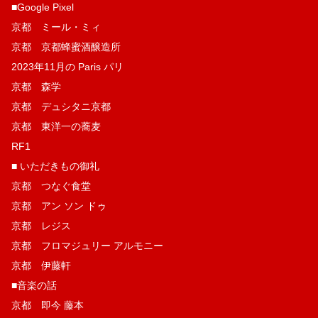
■Google Pixel
京都 ミール・ミィ
京都 京都蜂蜜酒醸造所
2023年11月の Paris パリ
京都 森学
京都 デュシタニ京都
京都 東洋一の蕎麦
RF1
■ いただきもの御礼
京都 つなぐ食堂
京都 アン ソン ドゥ
京都 レジス
京都 フロマジュリー アルモニー
京都 伊藤軒
■音楽の話
京都 即今 藤本