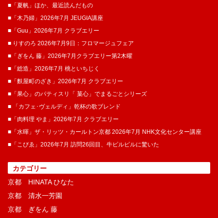
■「夏帆」ほか、最近読んだもの
■「木乃婦」2026年7月 JEUGIA講座
■「Guu」2026年7月 クラブエリー
■ りすのろ 2026年7月9日：フロマージュフェア
■「ぎをん 藤」2026年7月クラブエリー第2木曜
■「総造」2026年7月 桃といちじく
■「麩屋町のざき」2026年7月 クラブエリー
■「果心」のパティスリ「 菓​心」でまるごとシリーズ
■ 「カフェ･ヴェルディ」乾杯の歌ブレンド
■「肉料理 やま」2026年7月 クラブエリー
■「水暉」ザ・リッツ・カールトン京都 2026年7月 NHK文化センター講座
■「こぴゑ」2026年7月 訪問26回目、牛ピルピルに驚いた
カテゴリー
京都 HINATA ひなた
京都 清水一芳園
京都 ぎをん 藤