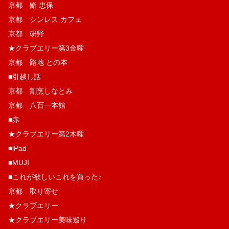
京都 鮨 忠保
京都 シンレス カフェ
京都 研野
★クラブエリー第3金曜
京都 路地 との本
■引越し話
京都 割烹しなとみ
京都 八百一本館
■赤
★クラブエリー第2木曜
■iPad
■MUJI
■これが欲しいこれを買った♪
京都 取り寄せ
★クラブエリー
★クラブエリー美味巡り