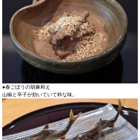
●春ごぼうの胡麻和え
山椒と辛子が効いていて粋な味。