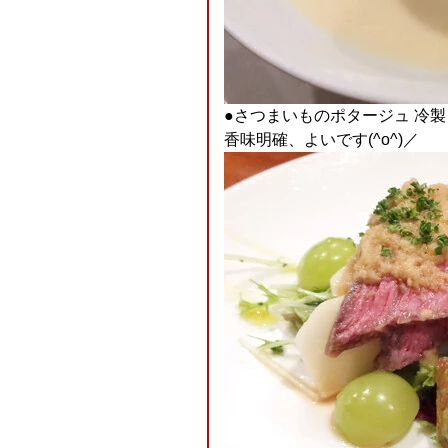
●さつまいものポタージュ 冷製
香味明確、よいです(^o^)／