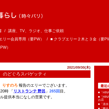
書
講座、TV、ラジオ、仕事ご依頼
ブエリー会員専用（要PW）
■ クラブエリー２木と３金（要P
PW）
2021/09/30(木)
茸、のどぐろスパゲッティ
、
りすのろ
報告のエリーでございます。
最近
20時 「
リストランテ 野呂
」
265回
目。
■「HI
ル提供本当になしの営業です。
■「HI
お店
■「清
■「獨歩