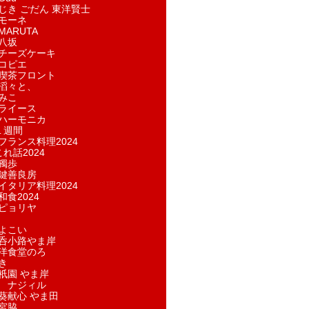
じき ごだん 東洋賢士
モーネ
ARUTA
八坂
チーズケーキ
コピエ
喫茶フロント
滔々と、
みこ
ライース
ハーモニカ
１週間
フランス料理2024
れ話2024
獨歩
鍵善良房
イタリア料理2024
和食2024
ピョリヤ
よこい
呑小路やま岸
洋食堂のろ
き
祇園 やま岸
 ナジィル
葵献心 やま田
宮脇