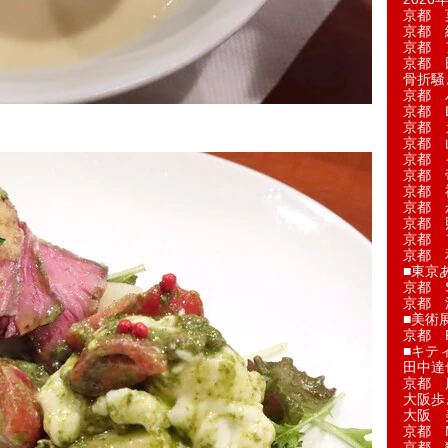
京都 
京都 
京都 
京都 
骨折騒
京都 
京都 L'a
京都 
京都 
京都 
京都 
京都 
京都 
京都 
京都 
京都 
■東京
京都 S
京都 
■美術
京都 
■キテ
田中達
京都 
大阪歩
大阪 
京都 
京都 