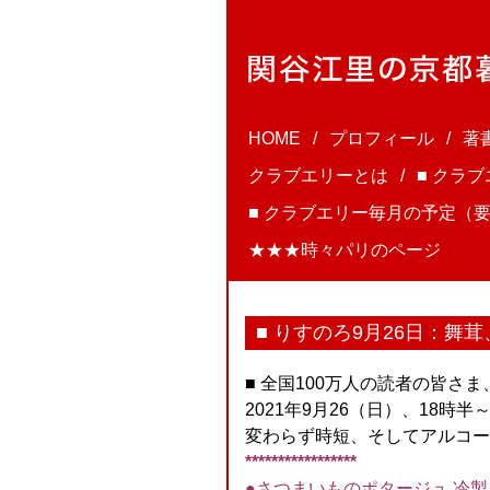
HOME
プロフィール
著
クラブエリーとは
■ クラ
■ クラブエリー毎月の予定（要
★★★時々パリのページ
■ りすのろ9月26日：舞
■ 全国100万人の読者の皆さま
2021年9月26（日）、18時半～
変わらず時短、そしてアルコー
*****************
●さつまいものポタージュ 冷製