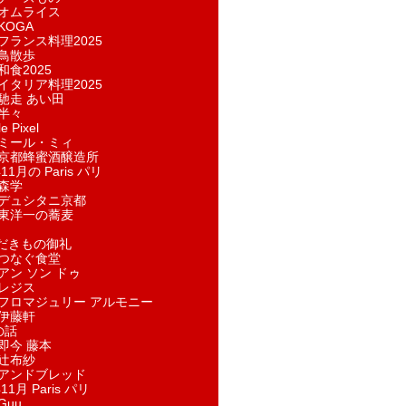
オムライス
KOGA
フランス料理2025
鳥散歩
和食2025
イタリア料理2025
馳走 あい田
半々
e Pixel
ミール・ミィ
京都蜂蜜酒醸造所
11月の Paris パリ
森学
デュシタニ京都
東洋一の蕎麦
ただきもの御礼
つなぐ食堂
アン ソン ドゥ
レジス
フロマジュリー アルモニー
伊藤軒
の話
即今 藤本
辻布紗
アンドブレッド
11月 Paris パリ
Guu