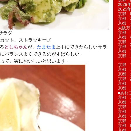
2026年
2025年
京都 M
京都 
京都 
大阪万博
京都 
サラダ
京都 
カット、ストラッキーノ
京都 
京都 
る
としちゃん
が、
たまたま
上手にできたらしいサラ
京都 菓
にバランスよくできるのがすばらしい。
京都 
ー
って、実においしいと思います。
京都 
京都 
京都 
京都 
京都 
京都 
■あれこ
京都 
京都 
京都 
京都 
京都 
京都 
京都 
京都 