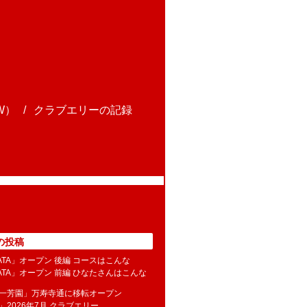
W）
クラブエリーの記録
の投稿
NATA」オープン 後編 コースはこんな
NATA」オープン 前編 ひなたさんはこんな
水一芳園」万寿寺通に移転オープン
」2026年7月 クラブエリー