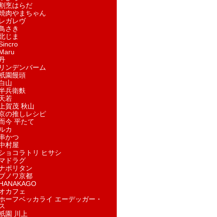
割烹はらだ
焼肉やまちゃん
レガレヴ
鳥さき
北じま
incro
aru
丹
リンデンバーム
祇園饅頭
白山
半兵衛麩
天若
上賀茂 秋山
京の推しレシピ
而今 平たて
ルカ
串かつ
中村屋
ショコラトリ ヒサシ
マドラグ
ナポリタン
ブノワ京都
ANAKAGO
オカフェ
ホーフベッカライ エーデッガー・
ス
祇園 川上