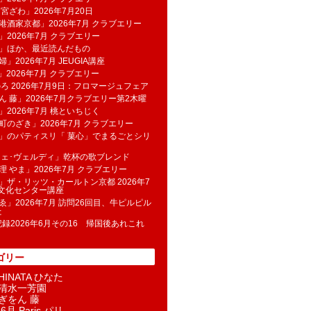
 宮ざわ」2026年7月20日
港酒家京都」2026年7月 クラブエリー
」2026年7月 クラブエリー
帆」ほか、最近読んだもの
」2026年7月 JEUGIA講座
u」2026年7月 クラブエリー
のろ 2026年7月9日：フロマージュフェア
ん 藤」2026年7月クラブエリー第2木曜
」2026年7月 桃といちじく
町のざき」2026年7月 クラブエリー
」のパティスリ「 菓​心」でまるごとシリ
フェ･ヴェルディ」乾杯の歌ブレンド
理 やま」2026年7月 クラブエリー
」ザ・リッツ・カールトン京都 2026年7
K文化センター講座
ゑ」2026年7月 訪問26回目、牛ピルピル
た
記録2026年6月その16 帰国後あれこれ
ゴリー
INATA ひなた
清水一芳園
ぎをん 藤
6月 Paris パリ