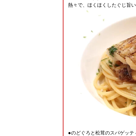
熱々で、ほくほくしたぐじ旨い旨い
●のどぐろと松茸のスパゲッテ