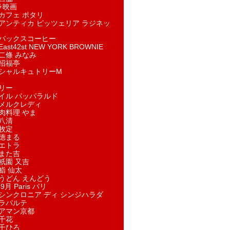
ラ映画
カフェ ポタリ
アンティカ ピッツェリア ラジネッ
バックスコーヒー
st42st NEW YORK BROWNIE
二條 みなみ
招福亭
シャルキュトリーM
リー
イル パッパラルド
メルクレディ
肉料理 やま
八清
牧定
徳まる
エトラ
また吉
祇園 又吉
鮨 仙太
うどん えんどう
9月 Paris パリ
シンクロニア ディ シンジハラダ
ラパルテ
アマン京都
千花
千ひろ