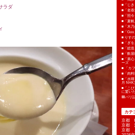
■「じき
サラダ
■「老香
■「照今
■「夏
■「木乃婦
ィ
■「Gu
■ りす
■「ぎを
■「総造
■「麩屋
■「果心
ーズ
■ 「カ
■「肉料
■「水暉
月 NH
■「こぴ
に驚い
🟦パリ
カテ
京都 H
京都 
京都 
2026年