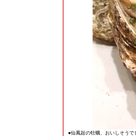
●仙鳳趾の牡蠣、おいしそうでした