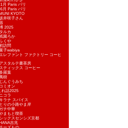
1月 Paris パリ
6月 Paris パリ
UNI KYOTO
坂井咲子さん
器
 2025
タルカ
祇園ろか
ふくや
初訪問
子wabiya
エレファント ファクトリー コーヒ
アスタルテ書茶房
スティックス コーヒー
多羅葉
萬樹
じんぐうみち
コミオン
れ話2025
ニコラ
キラナ スパイス
とりの小路やま岸
ガチ中華
やまもと喫茶
シックスセンシズ京都
HANA吉兆
チーズもの