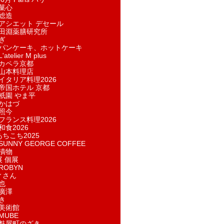
菓​心
総造
アシエット デセール
田淵薬膳研究所
ぎ
パンケーキ、ホットケーキ
telier M plus
カペラ京都
山本料理店
イタリア料理2026
帝国ホテル 京都
祇園 やま平
かはづ
照今
フランス料理2026
和食2026
あちこち2025
UNNY GEORGE COFFEE
漬物
展 個展
ROBYN
ィさん
也
廣澤
き
美術館
MUBE
麩屋町のざき