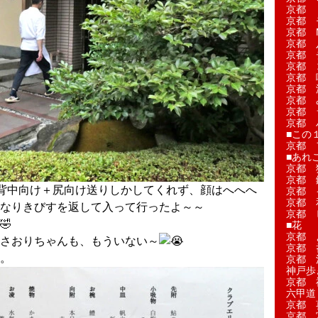
京都 
京都 
京都 M
京都 
京都 
京都 
京都 
京都 
京都 
京都 
京都 
■この
京都 
■あれこ
京都 
京都 
背中向け＋尻向け送りしかしてくれず、顔はへへへ
京都 
京都 
なりきびすを返して入って行ったよ～～
京都 
■花
京都 
さおりちゃんも、もういない～
京都 
。
京都 
神戸歩
京都 
六甲道
京都 
京都 