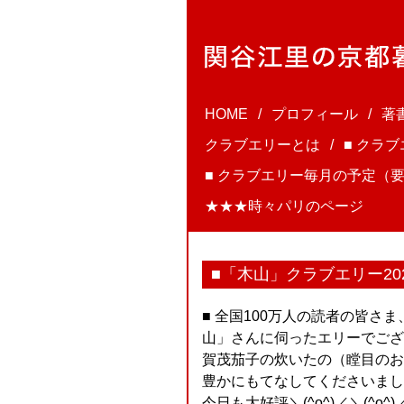
HOME
プロフィール
著
クラブエリーとは
■ クラ
■ クラブエリー毎月の予定（要
★★★時々パリのページ
■「木山」クラブエリー20
■ 全国100万人の読者の皆さ
山」さんに伺ったエリーでござ
賀茂茄子の炊いたの（瞠目のお
豊かにもてなしてくださいまし
今日も大好評＼(^o^)／＼(^o^)