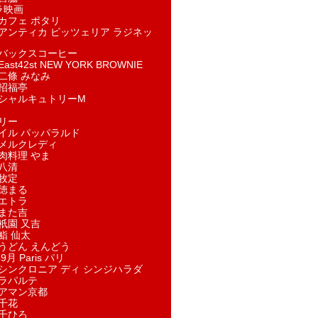
ラ映画
カフェ ポタリ
アンティカ ピッツェリア ラジネッ
バックスコーヒー
st42st NEW YORK BROWNIE
二條 みなみ
招福亭
シャルキュトリーM
リー
イル パッパラルド
メルクレディ
肉料理 やま
八清
牧定
徳まる
エトラ
また吉
祇園 又吉
鮨 仙太
うどん えんどう
9月 Paris パリ
シンクロニア ディ シンジハラダ
ラパルテ
アマン京都
千花
千ひろ