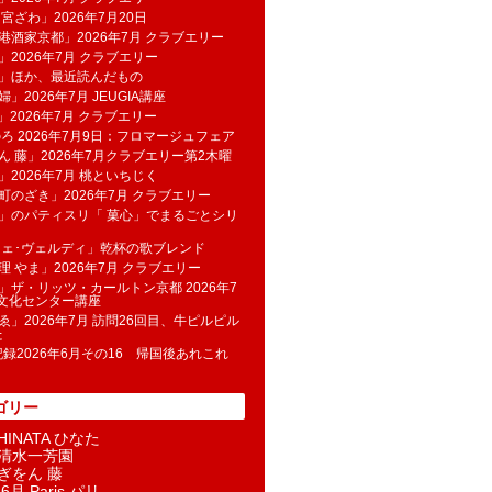
 宮ざわ」2026年7月20日
港酒家京都」2026年7月 クラブエリー
」2026年7月 クラブエリー
帆」ほか、最近読んだもの
」2026年7月 JEUGIA講座
u」2026年7月 クラブエリー
のろ 2026年7月9日：フロマージュフェア
ん 藤」2026年7月クラブエリー第2木曜
」2026年7月 桃といちじく
町のざき」2026年7月 クラブエリー
」のパティスリ「 菓​心」でまるごとシリ
フェ･ヴェルディ」乾杯の歌ブレンド
理 やま」2026年7月 クラブエリー
」ザ・リッツ・カールトン京都 2026年7
K文化センター講座
ゑ」2026年7月 訪問26回目、牛ピルピル
た
記録2026年6月その16 帰国後あれこれ
ゴリー
INATA ひなた
清水一芳園
ぎをん 藤
6月 Paris パリ