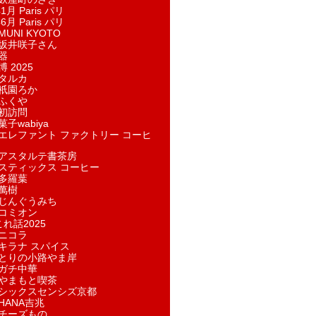
1月 Paris パリ
6月 Paris パリ
UNI KYOTO
坂井咲子さん
器
 2025
タルカ
祇園ろか
ふくや
初訪問
子wabiya
エレファント ファクトリー コーヒ
アスタルテ書茶房
スティックス コーヒー
多羅葉
萬樹
じんぐうみち
コミオン
れ話2025
ニコラ
キラナ スパイス
とりの小路やま岸
ガチ中華
やまもと喫茶
シックスセンシズ京都
HANA吉兆
チーズもの