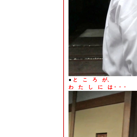
●
と こ ろ が、
わ た し に は・・・