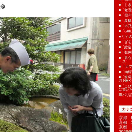
■「じき
■「老香
■「照今
■「夏
■「木乃婦
■「Gu
■ りす
■「ぎを
■「総造
■「麩屋
■「果心
ーズ
■ 「カ
■「肉料
■「水暉
月 NH
■「こぴ
に驚い
🟦パリ
カテ
京都 H
京都 
京都 
2026年