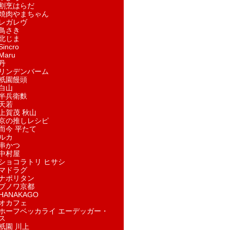
割烹はらだ
焼肉やまちゃん
レガレヴ
鳥さき
北じま
incro
aru
丹
リンデンバーム
祇園饅頭
白山
半兵衛麩
天若
上賀茂 秋山
京の推しレシピ
而今 平たて
ルカ
串かつ
中村屋
ショコラトリ ヒサシ
マドラグ
ナポリタン
ブノワ京都
ANAKAGO
オカフェ
ホーフベッカライ エーデッガー・
ス
祇園 川上