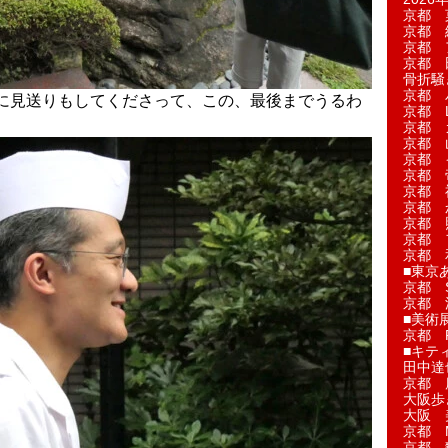
京都 
京都 
京都 
京都 
骨折騒
京都 
に見送りもしてくださって、この、最後までうるわ
京都 L'a
京都 
京都 
京都 
京都 
京都 
京都 
京都 
京都 
京都 
■東京
京都 S
京都 
■美術
京都 
■キテ
田中達
京都 
大阪歩
大阪 
京都 
京都 