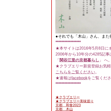
●それでも「木山」さん、また
*****************
★本サイトは2016年5月8日に
2006年から10年分の4285記事
「
関谷江里の京都暮らし
」 へ
★クラブエリー新規登録お気軽
こちらをご覧ください
。
★速報は
facebook
をご覧くだ
*****************
★クラブエリー
★クラブエリー美味巡り
京都 和食2023
京都 木山