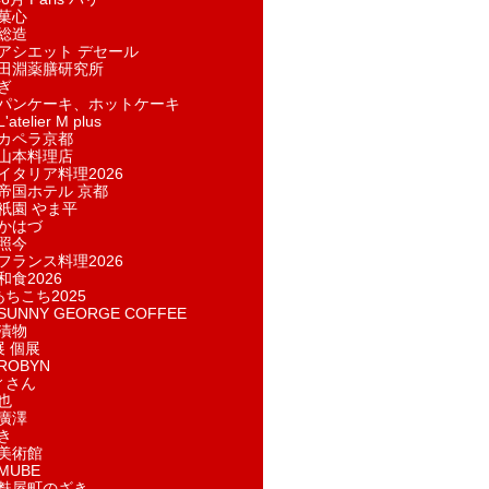
菓​心
総造
アシエット デセール
田淵薬膳研究所
ぎ
パンケーキ、ホットケーキ
telier M plus
カペラ京都
山本料理店
イタリア料理2026
帝国ホテル 京都
祇園 やま平
かはづ
照今
フランス料理2026
和食2026
あちこち2025
UNNY GEORGE COFFEE
漬物
展 個展
ROBYN
ィさん
也
廣澤
き
美術館
MUBE
麩屋町のざき