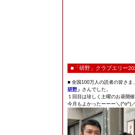
■「研野」クラブエリー20
■ 全国100万人の読者の皆さ
研野
」
さんでした。
１回目は珍しく土曜のお昼開催
今月もよかったーーー＼(^o^)／＼(