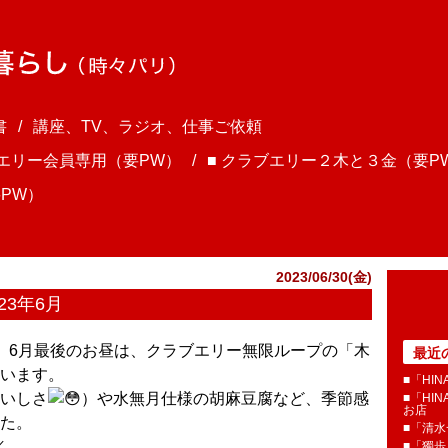
書
講座、TV、ラジオ、仕事ご依頼
ブエリー会員専用（要PW）
■ クラブエリー２木と３金（要P
PW）
2023/06/30(金)
23年6月
ま、6月最後のお昼は、クラブエリー無限ループの「木
最近
います。
■「HI
いしさ
）や水無月仕様の胡麻豆腐など、季節感
■「HI
お店
た。
■「清
／
■「獨歩