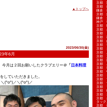
京都 
京都 
▲トップへ
鎌倉 
京都 
鎌倉 
神戸 S
京都 M
京都 
京都 
京都 
京都 
京都 
2023/06/30(金)
京都 
京都 
23年6月
京都 
京都 
京都 
ま、今月は２回お願いしたクラブエリー＠
「
日本料理
京都 
京都 
京都 
をしていただきました。
京都 
^o^)／＼(^o^)／
京都 
京都 
京都 H
京都 
京都 
タック
京都 