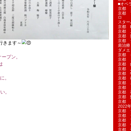
■オペ
京都 
京都 
ロ
スター
京都 Ea
京都 
京都 
京都 
行きます～
肩治療
ダメエ
京都 
オープン。
京都 
は
京都 
京都 
。
京都 
に。
京都 
京都 
京都 
さい。
京都 
京都 
京都 
2022年
京都 
京都 
京都 
京都 
京都 