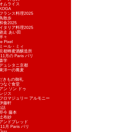
オムライス
KOGA
フランス料理2025
鳥散歩
和食2025
イタリア料理2025
馳走 あい田
半々
e Pixel
ミール・ミィ
京都蜂蜜酒醸造所
11月の Paris パリ
森学
デュシタニ京都
東洋一の蕎麦
ただきもの御礼
つなぐ食堂
アン ソン ドゥ
レジス
フロマジュリー アルモニー
伊藤軒
の話
即今 藤本
辻布紗
アンドブレッド
11月 Paris パリ
Guu