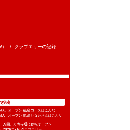
W）
クラブエリーの記録
の投稿
NATA」オープン 後編 コースはこんな
NATA」オープン 前編 ひなたさんはこんな
水一芳園」万寿寺通に移転オープン
」2026年7月 クラブエリー