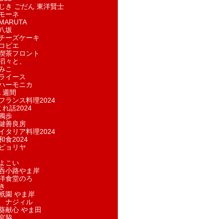
じき ごだん 東洋賢士
モーネ
ARUTA
八坂
チーズケーキ
コピエ
喫茶フロント
滔々と、
みこ
ライース
ハーモニカ
１週間
フランス料理2024
れ話2024
獨歩
鍵善良房
イタリア料理2024
和食2024
ピョリヤ
よこい
呑小路やま岸
洋食堂のろ
き
祇園 やま岸
 ナジィル
葵献心 やま田
宮脇