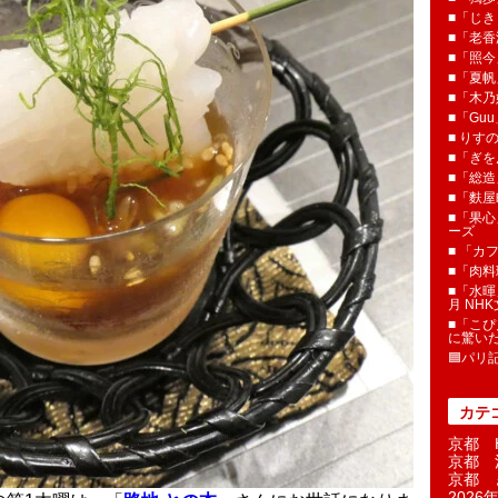
■「じき
■「老香
■「照今
■「夏
■「木乃婦
■「Gu
■ りす
■「ぎを
■「総造
■「麩屋
■「果心
ーズ
■ 「カ
■「肉料
■「水暉
月 NH
■「こぴ
に驚い
🟦パリ
カテ
京都 H
京都 
京都 
2026年