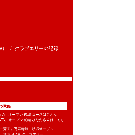
W）
クラブエリーの記録
の投稿
NATA」オープン 後編 コースはこんな
NATA」オープン 前編 ひなたさんはこんな
水一芳園」万寿寺通に移転オープン
」2026年7月 クラブエリー