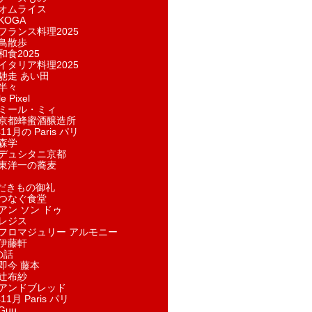
オムライス
KOGA
フランス料理2025
鳥散歩
和食2025
イタリア料理2025
馳走 あい田
半々
e Pixel
ミール・ミィ
京都蜂蜜酒醸造所
11月の Paris パリ
森学
デュシタニ京都
東洋一の蕎麦
ただきもの御礼
つなぐ食堂
アン ソン ドゥ
レジス
フロマジュリー アルモニー
伊藤軒
の話
即今 藤本
辻布紗
アンドブレッド
11月 Paris パリ
Guu