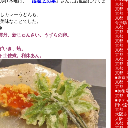
の第1木曜は、「
路地 との本
」さんにお世話になりま
京都 
京都 
京都 
しカレーうどんも、
京都 
美味なことでした。
骨折騒
京都 
京都 L'a
雲丹、新じゅんさい、うずらの卵。
京都 
京都 
京都 
ずいき、蛤。
京都 
京都 
ト土佐煮。利休あん。
京都 
京都 
京都 
京都 
■東京
京都 S
京都 
■美術
京都 
■キテ
田中達
京都 
大阪歩
大阪 
京都 
京都 