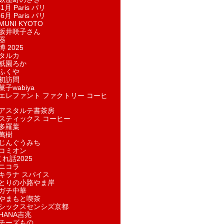
1月 Paris パリ
6月 Paris パリ
UNI KYOTO
坂井咲子さん
器
 2025
タルカ
祇園ろか
ふくや
初訪問
子wabiya
エレファント ファクトリー コーヒ
アスタルテ書茶房
スティックス コーヒー
多羅葉
萬樹
じんぐうみち
コミオン
れ話2025
ニコラ
キラナ スパイス
とりの小路やま岸
ガチ中華
やまもと喫茶
シックスセンシズ京都
HANA吉兆
チーズもの