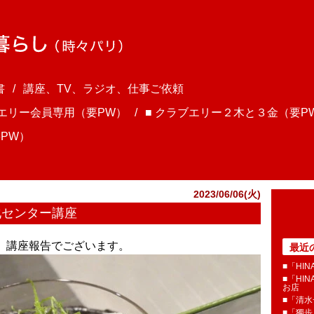
書
講座、TV、ラジオ、仕事ご依頼
ブエリー会員専用（要PW）
■ クラブエリー２木と３金（要P
PW）
2023/06/06(火)
化センター講座
ま、講座報告でございます。
最近
■「HI
■「HI
お店
■「清
■「獨歩