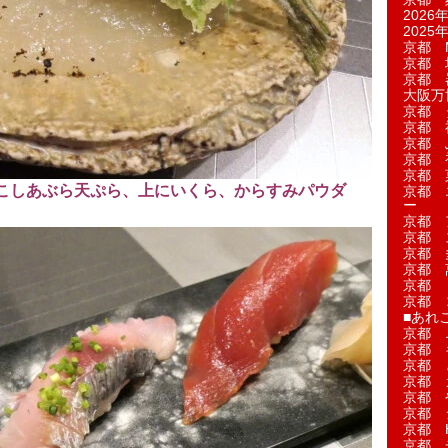
2026年
2025年
京都 M
京都 
京都 
大阪万博
京都 
京都 
京都 
京都 
京都 菓
こしあぶら天ぷら、上にいくら、からすみパウダ
京都 
ー
京都 
京都 
京都 
京都 
京都 
京都 
■あれこ
京都 
京都 
京都 
京都 
京都 
京都 
京都 
京都 