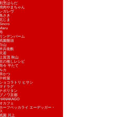
割烹はらだ
焼肉やまちゃん
レガレヴ
鳥さき
北じま
incro
aru
丹
リンデンバーム
祇園饅頭
白山
半兵衛麩
天若
上賀茂 秋山
京の推しレシピ
而今 平たて
ルカ
串かつ
中村屋
ショコラトリ ヒサシ
マドラグ
ナポリタン
ブノワ京都
ANAKAGO
オカフェ
ホーフベッカライ エーデッガー・
ス
祇園 川上