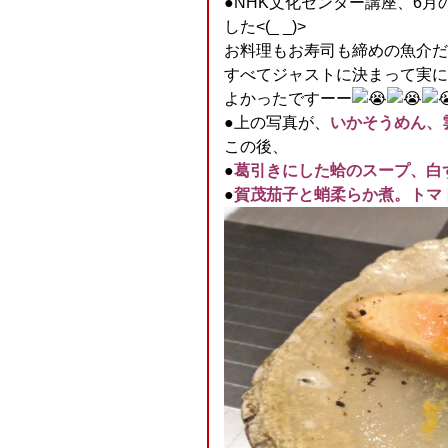
●NHK文化センター講座、6月
した<(_ _)>
お料理もお寿司も締めの魚介だ
すべてジャストに決まって実に
よかったですーー
●上の写真が、
いかそうめん、
この後、
●
葛引きにした蛤のスープ、白
●
賀茂茄子と蛸柔らか煮。トマ