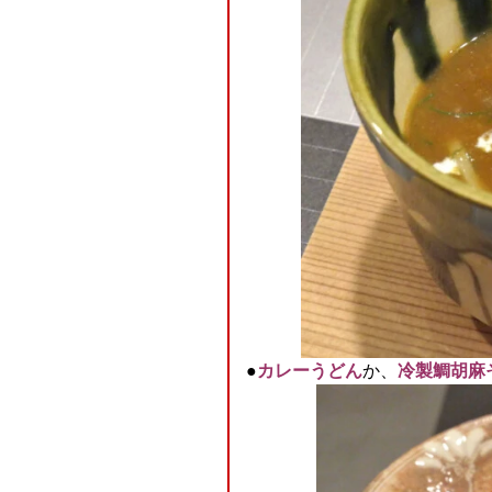
●
カレーうどん
か、
冷製鯛胡麻