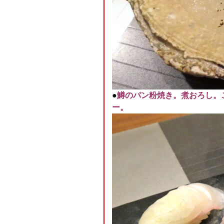
●
鱒のパン粉焼き。煮おろし。
ー。