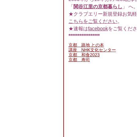
「
関谷江里の京都暮らし
」 へ
★クラブエリー新規登録お気軽
こちらをご覧ください
。
★速報は
facebook
をご覧くだ
*****************
京都 路地 との本
講座 NHK文化センター
京都 和食2023
京都 寿司