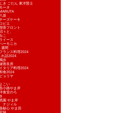
じき ごだん 東洋賢士
モーネ
ARUTA
八坂
チーズケーキ
コピエ
喫茶フロント
滔々と、
みこ
ライース
ハーモニカ
１週間
フランス料理2024
れ話2024
獨歩
鍵善良房
イタリア料理2024
和食2024
ピョリヤ
よこい
呑小路やま岸
洋食堂のろ
き
祇園 やま岸
 ナジィル
葵献心 やま田
宮脇