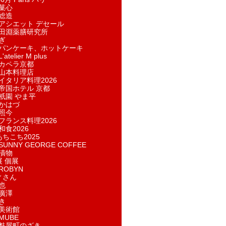
菓​心
総造
アシエット デセール
田淵薬膳研究所
ぎ
パンケーキ、ホットケーキ
telier M plus
カペラ京都
山本料理店
イタリア料理2026
帝国ホテル 京都
祇園 やま平
かはづ
照今
フランス料理2026
和食2026
あちこち2025
UNNY GEORGE COFFEE
漬物
展 個展
ROBYN
ィさん
也
廣澤
き
美術館
MUBE
麩屋町のざき