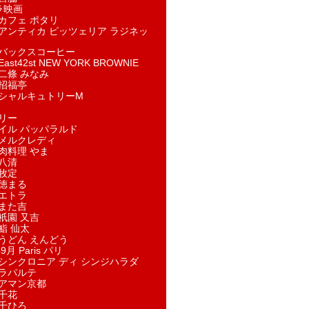
ラ映画
カフェ ポタリ
アンティカ ピッツェリア ラジネッ
バックスコーヒー
st42st NEW YORK BROWNIE
二條 みなみ
招福亭
シャルキュトリーM
リー
イル パッパラルド
メルクレディ
肉料理 やま
八清
牧定
徳まる
エトラ
また吉
祇園 又吉
鮨 仙太
うどん えんどう
9月 Paris パリ
シンクロニア ディ シンジハラダ
ラパルテ
アマン京都
千花
千ひろ