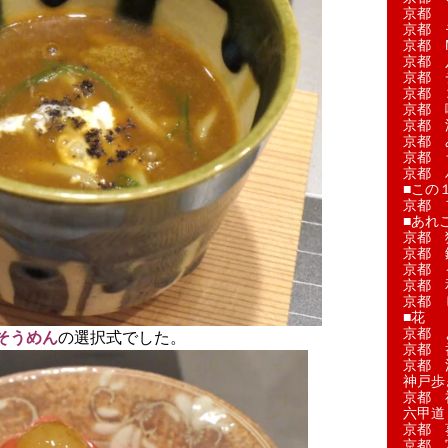
京都 
京都 
京都 M
京都 
京都 
京都 
京都 
京都 
京都 
京都 
京都 
■この
京都 
■あれこ
京都 
京都 
京都 
京都 
京都 
■花
京都 
そうめん
の選択式でした。
京都 
京都 
神戸歩
京都 
六甲道
京都 
京都 