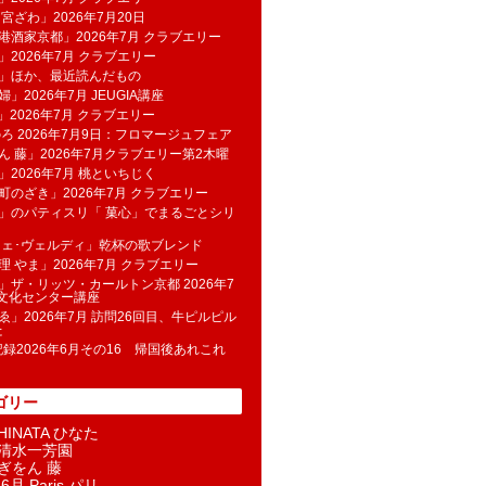
 宮ざわ」2026年7月20日
港酒家京都」2026年7月 クラブエリー
」2026年7月 クラブエリー
帆」ほか、最近読んだもの
」2026年7月 JEUGIA講座
u」2026年7月 クラブエリー
のろ 2026年7月9日：フロマージュフェア
ん 藤」2026年7月クラブエリー第2木曜
」2026年7月 桃といちじく
町のざき」2026年7月 クラブエリー
」のパティスリ「 菓​心」でまるごとシリ
フェ･ヴェルディ」乾杯の歌ブレンド
理 やま」2026年7月 クラブエリー
」ザ・リッツ・カールトン京都 2026年7
K文化センター講座
ゑ」2026年7月 訪問26回目、牛ピルピル
た
記録2026年6月その16 帰国後あれこれ
ゴリー
INATA ひなた
清水一芳園
ぎをん 藤
6月 Paris パリ