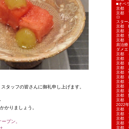
■オペ
京都 
京都 
ロ
スター
京都 Ea
京都 
京都 
京都 
肩治療
ダメエ
京都 
京都 
京都 
京都 
京都 
京都 
京都 
京都 
、スタッフの皆さんに御礼申し上げます。
京都 
京都 
京都 
>
2022年
かかりましょう。
京都 
京都 
京都 
オープン。
京都 
京都 
は