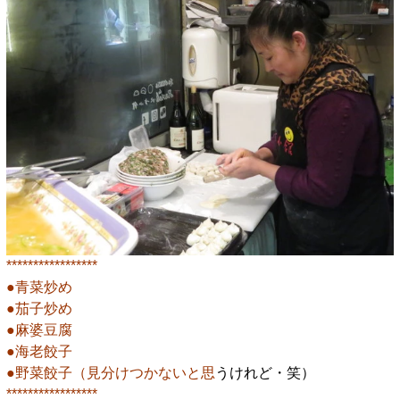
*****************
●青菜炒め
●茄子炒め
●麻婆豆腐
●海老餃子
●野菜餃子（見分けつかないと思
うけれど・笑）
*****************