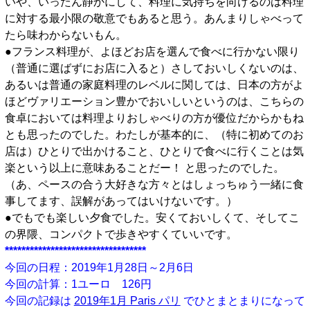
いや、いったん静かにして、料理に気持ちを向けるのは料理
に対する最小限の敬意でもあると思う。あんまりしゃべって
たら味わからないもん。
●フランス料理が、よほどお店を選んで食べに行かない限り
（普通に選ばずにお店に入ると）さしておいしくないのは、
あるいは普通の家庭料理のレベルに関しては、日本の方がよ
ほどヴァリエーション豊かでおいしいというのは、こちらの
食卓においては料理よりおしゃべりの方が優位だからかもね
とも思ったのでした。わたしが基本的に、（特に初めてのお
店は）ひとりで出かけること、ひとりで食べに行くことは気
楽という以上に意味あることだー！ と思ったのでした。
（あ、ペースの合う大好きな方々とはしょっちゅう一緒に食
事してます、誤解があってはいけないです。）
●でもでも楽しい夕食でした。安くておいしくて、そしてこ
の界隈、コンパクトで歩きやすくていいです。
**********************************
今回の日程：2019年1月28日～2月6日
今回の計算：1ユーロ 126円
今回の記録は
2019年1月 Paris パリ
でひとまとまりになって