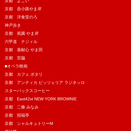
京都 よこい
京都 呑小路やま岸
京都 洋食堂のろ
神戸歩き
京都 祇園 やま岸
六甲道 ナジィル
京都 葵献心 やま田
京都 宮脇
■オペラ映画
京都 カフェ ポタリ
京都 アンティカ ピッツェリア ラジネッロ
スターバックスコーヒー
京都 East42st NEW YORK BROWNIE
京都 二條 みなみ
京都 招福亭
京都 シャルキュトリーM