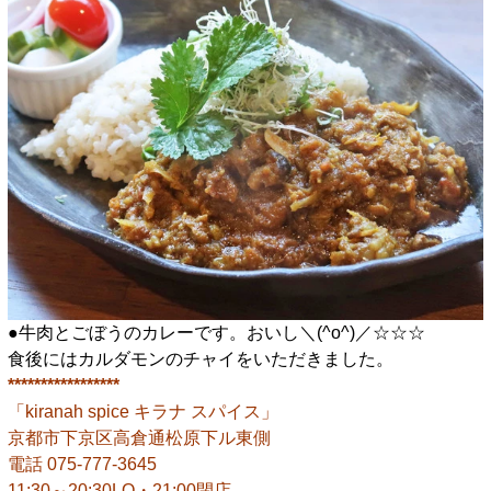
●牛肉とごぼうのカレーです。おいし＼(^o^)／☆☆☆
食後にはカルダモンのチャイをいただきました。
*****************
「kiranah spice キラナ スパイス」
京都市下京区高倉通松原下ル東側
電話 075-777-3645
11:30～20:30LO・21:00閉店