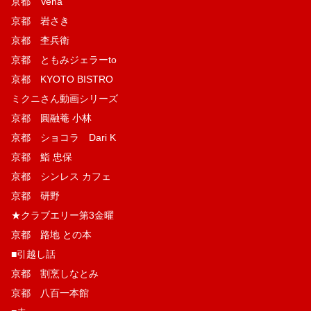
京都 Vena
京都 岩さき
京都 杢兵衛
京都 ともみジェラーto
京都 KYOTO BISTRO
ミクニさん動画シリーズ
京都 圓融菴 小林
京都 ショコラ Dari K
京都 鮨 忠保
京都 シンレス カフェ
京都 研野
★クラブエリー第3金曜
京都 路地 との本
■引越し話
京都 割烹しなとみ
京都 八百一本館