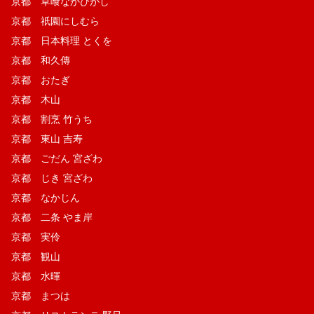
京都 草喰なかひがし
京都 祇園にしむら
京都 日本料理 とくを
京都 和久傳
京都 おたぎ
京都 木山
京都 割烹 竹うち
京都 東山 吉寿
京都 ごだん 宮ざわ
京都 じき 宮ざわ
京都 なかじん
京都 二条 やま岸
京都 実伶
京都 観山
京都 水暉
京都 まつは