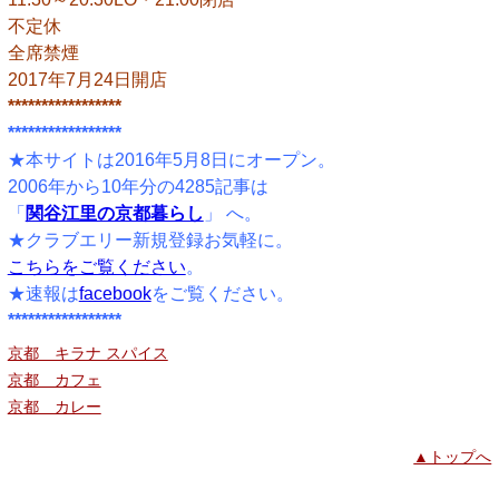
不定休
全席禁煙
2017年7月24日開店
*****************
*****************
★本サイトは2016年5月8日にオープン。
2006年から10年分の4285記事は
「
関谷江里の京都暮らし
」 へ。
★クラブエリー新規登録お気軽に。
こちらをご覧ください
。
★速報は
facebook
をご覧ください。
*****************
京都 キラナ スパイス
京都 カフェ
京都 カレー
▲トップへ