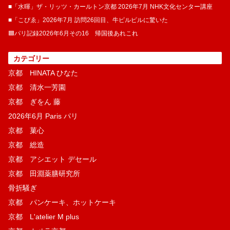
■「水暉」ザ・リッツ・カールトン京都 2026年7月 NHK文化センター講座
■「こぴゑ」2026年7月 訪問26回目、牛ピルピルに驚いた
🟦パリ記録2026年6月その16 帰国後あれこれ
カテゴリー
京都 HINATA ひなた
京都 清水一芳園
京都 ぎをん 藤
2026年6月 Paris パリ
京都 菓​心
京都 総造
京都 アシエット デセール
京都 田淵薬膳研究所
骨折騒ぎ
京都 パンケーキ、ホットケーキ
京都 L'atelier M plus