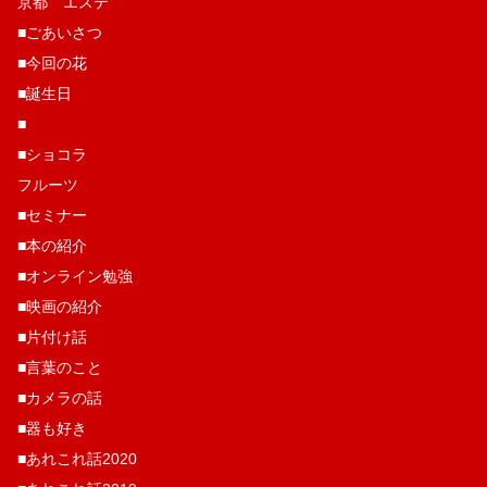
京都 エステ
■ごあいさつ
■今回の花
■誕生日
■
■ショコラ
フルーツ
■セミナー
■本の紹介
■オンライン勉強
■映画の紹介
■片付け話
■言葉のこと
■カメラの話
■器も好き
■あれこれ話2020