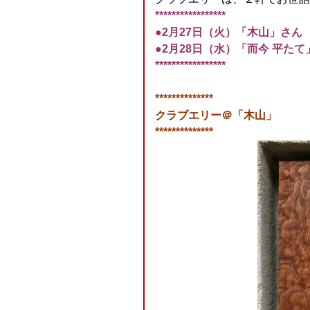
*****************
●2月27日（火）「木山」さん
●2月28日（水）「而今 平たて
*****************
**************
クラブエリー＠「木山」
**************