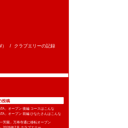
W）
クラブエリーの記録
の投稿
NATA」オープン 後編 コースはこんな
NATA」オープン 前編 ひなたさんはこんな
水一芳園」万寿寺通に移転オープン
」2026年7月 クラブエリー