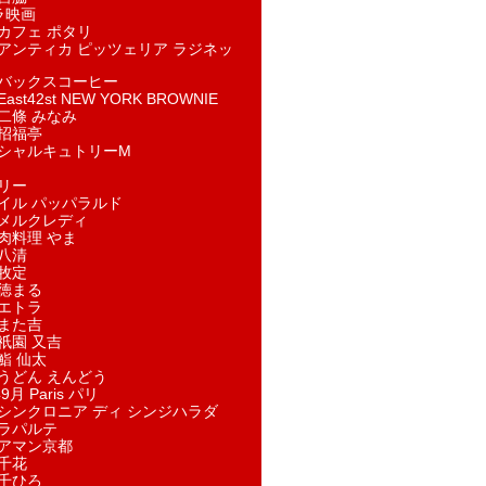
ラ映画
カフェ ポタリ
アンティカ ピッツェリア ラジネッ
バックスコーヒー
st42st NEW YORK BROWNIE
二條 みなみ
招福亭
シャルキュトリーM
リー
イル パッパラルド
メルクレディ
肉料理 やま
八清
牧定
徳まる
エトラ
また吉
祇園 又吉
鮨 仙太
うどん えんどう
9月 Paris パリ
シンクロニア ディ シンジハラダ
ラパルテ
アマン京都
千花
千ひろ