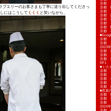
京都 
ラブエリーのお客さまも丁寧に送り出してくださっ
京都 
京都 
しにはこうして
くくく
と笑いながら、
京都 
京都 
京都 
京都 
京都 
■Googl
京都 
京都 
2023年
京都 
京都 
京都 
RF1
■ い
京都 
京都 
京都 
京都 
京都 
■音楽
京都 
京都 
京都 
2024年
京都 