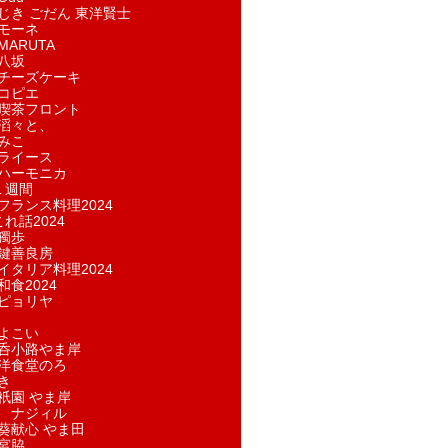
じき ごだん 東洋賢士
モーネ
ARUTA
八坂
チーズケーキ
コピエ
喫茶フロント
滔々と、
みこ
ライース
ハーモニカ
１週間
フランス料理2024
れ話2024
獨歩
鍵善良房
イタリア料理2024
和食2024
ピョリヤ
よこい
呑小路やま岸
洋食堂のろ
き
祇園 やま岸
 ナジィル
葵献心 やま田
宮脇