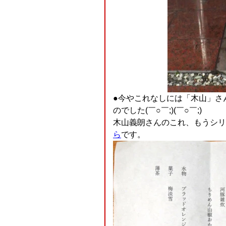
●今やこれなしには「木山」さ
のでした(￣○￣;)(￣○￣;)
木山義朗さんのこれ、もうシリ
ら
です。