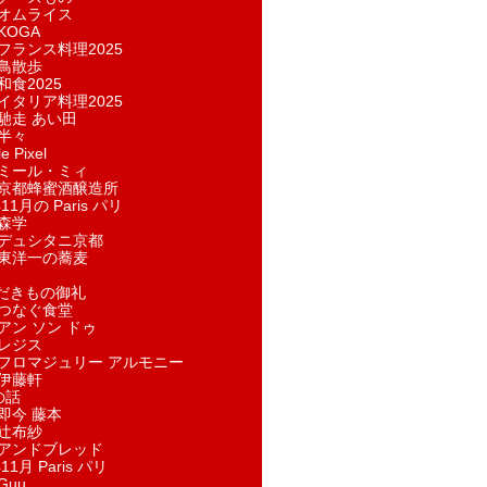
オムライス
KOGA
フランス料理2025
鳥散歩
和食2025
イタリア料理2025
馳走 あい田
半々
e Pixel
ミール・ミィ
京都蜂蜜酒醸造所
11月の Paris パリ
森学
デュシタニ京都
東洋一の蕎麦
ただきもの御礼
つなぐ食堂
アン ソン ドゥ
レジス
フロマジュリー アルモニー
伊藤軒
の話
即今 藤本
辻布紗
アンドブレッド
11月 Paris パリ
Guu