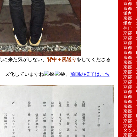
京都 
京都 
鎌倉 
京都 
鎌倉 
神戸 S
京都 M
京都 
京都 
京都 
京都 
京都 
んに来た気がしない、
背中＋尻送り
をしてくださる
京都 
京都 
京都 
ーズ化していますね
、
前回の様子はこち
京都 
京都 
京都 
京都 
京都 
京都 
京都 
京都 
京都 H
京都 
京都 
タック
京都 