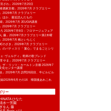
 宮ざわ」2026年7月20日
港酒家京都」2026年7月 クラブエリー
」2026年7月 クラブエリー
帆」ほか、最近読んだもの
」2026年7月 JEUGIA講座
u」2026年7月 クラブエリー
のろ 2026年7月9日：フロマージュフェア
ん 藤」2026年7月クラブエリー第2木曜
」2026年7月 桃といちじく
町のざき」2026年7月 クラブエリー
」のパティスリ「 菓​心」でまるごとシリ
フェ･ヴェルディ」乾杯の歌ブレンド
理 やま」2026年7月 クラブエリー
」ザ・リッツ・カールトン京都 2026年7
K文化センター講座
ゑ」2026年7月 訪問26回目、牛ピルピル
た
記録2026年6月その16 帰国後あれこれ
ゴリー
INATA ひなた
清水一芳園
ぎをん 藤
6月 Paris パリ