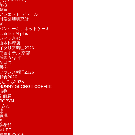
菓​心
総造
アシエット デセール
田淵薬膳研究所
ぎ
パンケーキ、ホットケーキ
telier M plus
カペラ京都
山本料理店
イタリア料理2026
帝国ホテル 京都
祇園 やま平
かはづ
照今
フランス料理2026
和食2026
あちこち2025
UNNY GEORGE COFFEE
漬物
展 個展
ROBYN
ィさん
也
廣澤
き
美術館
MUBE
麩屋町のざき