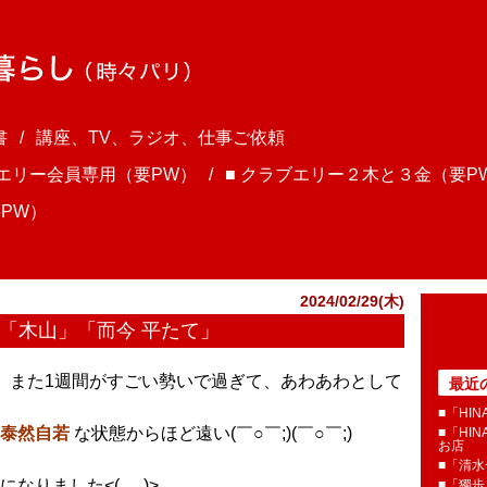
書
講座、TV、ラジオ、仕事ご依頼
ブエリー会員専用（要PW）
■ クラブエリー２木と３金（要P
PW）
2024/02/29(木)
～ 「木山」「而今 平たて」
ま、また1週間がすごい勢いで過ぎて、あわあわとして
最近
■「HI
泰然自若
な状態からほど遠い(￣○￣;)(￣○￣;)
■「HI
お店
■「清
りました<(_ _)>
■「獨歩