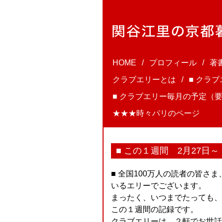
HOME
プロフィール
著
クラブエリーとは
■ クラ
■ クラブエリー毎月の予定（要
★★★時々パリのページ
■ この１週間 2月27日
■ 全国100万人の読者の皆さ
いるエリーでございます。
まったく、いつまでたっても、
この１週間の記録です。
クラブエリーは、２軒でお世話にな