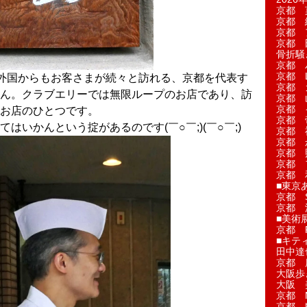
京都 
京都 
京都 
京都 
骨折騒
京都 
京都 L'a
外国からもお客さまが続々と訪れる、京都を代表す
京都 
ん。クラブエリーでは無限ループのお店であり、訪
京都 
京都 
お店のひとつです。
京都 
はいかんという掟があるのです(￣○￣;)(￣○￣;)
京都 
京都 
京都 
京都 
京都 
■東京
京都 S
京都 
■美術
京都 
■キテ
田中達
京都 
大阪歩
大阪 
京都 
京都 