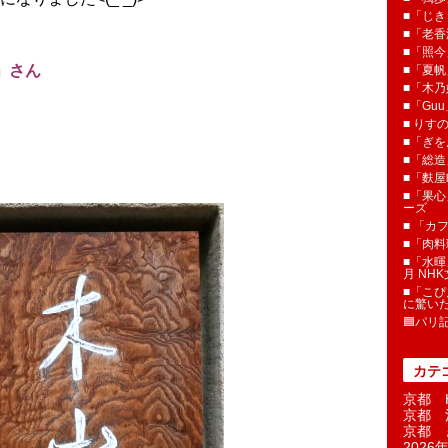
■「じき
■「老香
■「照今
」さん
■「夏
■「木乃婦
■「Gu
■ りす
■「ぎを
■「総造
■「麩屋
■「果心
ーズ
■ 「カ
■「肉料
■「水暉
月 NH
■「こぴ
に驚い
🟦パリ
カテ
京都 H
京都 
京都 
2026年