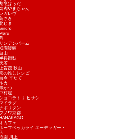
割烹はらだ
焼肉やまちゃん
レガレヴ
鳥さき
北じま
incro
aru
丹
リンデンバーム
祇園饅頭
白山
半兵衛麩
天若
上賀茂 秋山
京の推しレシピ
而今 平たて
ルカ
串かつ
中村屋
ショコラトリ ヒサシ
マドラグ
ナポリタン
ブノワ京都
ANAKAGO
オカフェ
ホーフベッカライ エーデッガー・
ス
祇園 川上