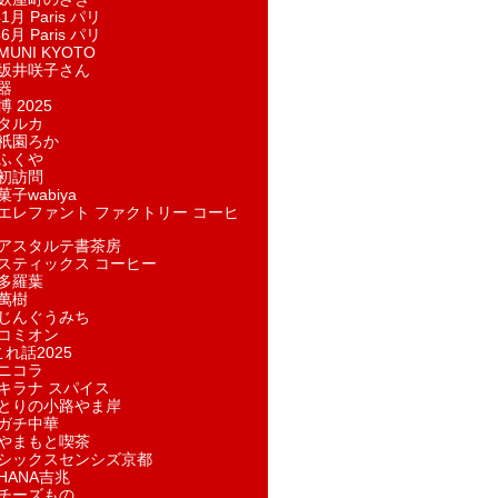
1月 Paris パリ
6月 Paris パリ
UNI KYOTO
坂井咲子さん
器
 2025
タルカ
祇園ろか
ふくや
初訪問
子wabiya
エレファント ファクトリー コーヒ
アスタルテ書茶房
スティックス コーヒー
多羅葉
萬樹
じんぐうみち
コミオン
れ話2025
ニコラ
キラナ スパイス
とりの小路やま岸
ガチ中華
やまもと喫茶
シックスセンシズ京都
HANA吉兆
チーズもの