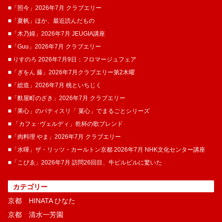
■「照今」2026年7月 クラブエリー
■「夏帆」ほか、最近読んだもの
■「木乃婦」2026年7月 JEUGIA講座
■「Guu」2026年7月 クラブエリー
■ りすのろ 2026年7月9日：フロマージュフェア
■「ぎをん 藤」2026年7月クラブエリー第2木曜
■「総造」2026年7月 桃といちじく
■「麩屋町のざき」2026年7月 クラブエリー
■「果心」のパティスリ「 菓​心」でまるごとシリーズ
■ 「カフェ･ヴェルディ」乾杯の歌ブレンド
■「肉料理 やま」2026年7月 クラブエリー
■「水暉」ザ・リッツ・カールトン京都 2026年7月 NHK文化センター講座
■「こぴゑ」2026年7月 訪問26回目、牛ピルピルに驚いた
カテゴリー
京都 HINATA ひなた
京都 清水一芳園