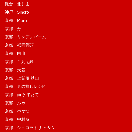
鎌倉 北じま
神戸 Sincro
京都 Maru
京都 丹
京都 リンデンバーム
京都 祇園饅頭
京都 白山
京都 半兵衛麩
京都 天若
京都 上賀茂 秋山
京都 京の推しレシピ
京都 而今 平たて
京都 ルカ
京都 串かつ
京都 中村屋
京都 ショコラトリ ヒサシ