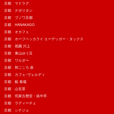
京都 マドラグ
京都 ナポリタン
京都 ブノワ京都
京都 HANAKAGO
京都 オカフェ
京都 ホーフベッカライ エーデッガー・タックス
京都 祇園 川上
京都 東山ゆう豆
京都 ワルダー
京都 和ごころ 泉
京都 カフェ･ヴェルディ
京都 鮨 泰蔵
京都 山玄茶
京都 侘家古暦堂・洛中亭
京都 ラディーチェ
京都 シナジェ