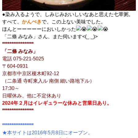
●染み入るようで、しみじみおいしいなあと思えた七草粥。
すべて、
かんぺき
で、この上ない美味でした。
ほんとーーーーーにおいしかった
「二條 みなみ」さん、また伺います<(_ _)>
*****************
「二條 みなみ」
電話 075-221-5025
〒604-0931
京都市中京区榎木町92-12
（二条通 寺町東入ル 南側 細い路地下ル）
17:30～
日曜休み、他に不定休あり
2024年２月はイレギュラーな休みと営業日あり。
*****************
*****************
★本サイトは2016年5月8日にオープン。