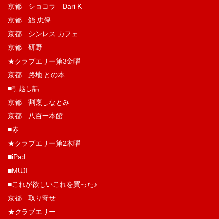
京都 ショコラ Dari K
京都 鮨 忠保
京都 シンレス カフェ
京都 研野
★クラブエリー第3金曜
京都 路地 との本
■引越し話
京都 割烹しなとみ
京都 八百一本館
■赤
★クラブエリー第2木曜
■iPad
■MUJI
■これが欲しいこれを買った♪
京都 取り寄せ
★クラブエリー