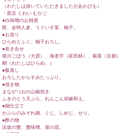
（わたしは抜いていただきましたがあわびも）
・黒豆 くわい むかご
●白味噌のお雑煮
餅、金時人参、うぐいす菜、柚子。
●お造り
ひらめとふぐ、柚子おろし。
●炊き合せ
堀川ごぼう（大原）、海老芋（富田林）、菊菜（京都）
蛸（わたしはひらめ。）
●飯蒸し
おろしたからすみたっぷり。
●焼き物
まながつおの山椒焼き、
ふきのとう天ぷら、れんこん胡麻和え。
●鍋仕立て
かぶらのみぞれ鍋、ぐじ、しめじ、せり。
●酢の物
浜坂の蟹、蟹味噌。菜の花。