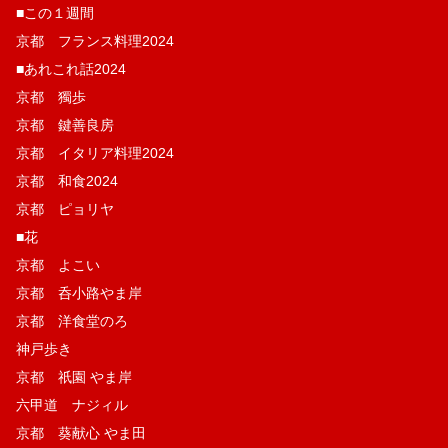
■この１週間
京都 フランス料理2024
■あれこれ話2024
京都 獨歩
京都 鍵善良房
京都 イタリア料理2024
京都 和食2024
京都 ピョリヤ
■花
京都 よこい
京都 呑小路やま岸
京都 洋食堂のろ
神戸歩き
京都 祇園 やま岸
六甲道 ナジィル
京都 葵献心 やま田