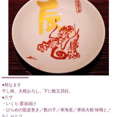
*****************
●柿なます
干し柿、大根おろし。下に帆立貝柱。
●八寸
・いくら 醤油漬け
・ひらめの龍皮巻き／数の子／車海老／青味大根 味噌と／
ちしゃとう