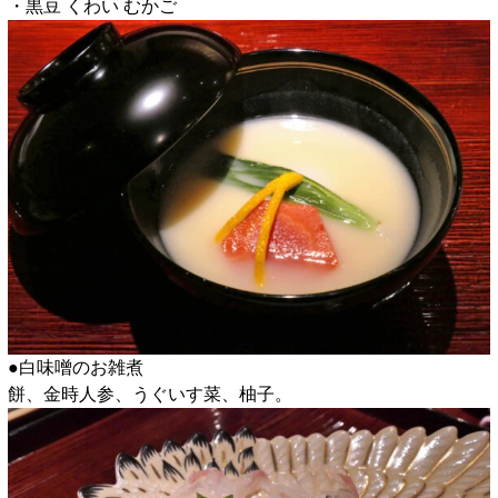
・黒豆 くわい むかご
●白味噌のお雑煮
餅、金時人参、うぐいす菜、柚子。