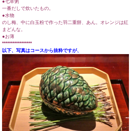
●七草粥
一番だしで炊いたもの。
●水物
のし梅、中に白玉粉で作った羽二重餅、あん。オレンジは紅
まどんな。
●お薄
*****************
以下、写真はコースから抜粋ですが、