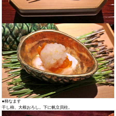
●柿なます
干し柿、大根おろし。下に帆立貝柱。