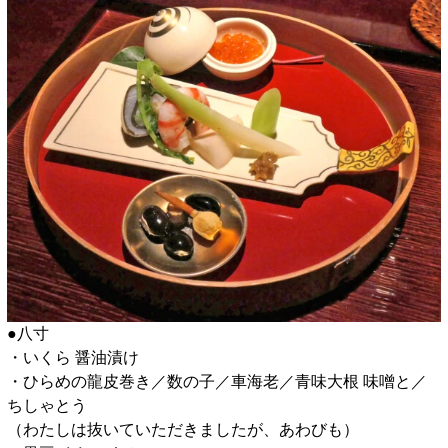
●八寸
・いくら 醤油漬け
・ひらめの龍皮巻き／数の子／車海老／青味大根 味噌と／
ちしゃとう
（わたしは抜いていただきましたが、あわびも）