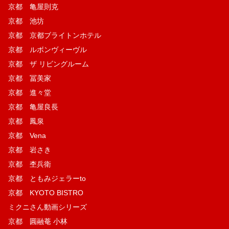
京都 亀屋則克
京都 池坊
京都 京都ブライトンホテル
京都 ルボンヴィーヴル
京都 ザ リビングルーム
京都 冨美家
京都 進々堂
京都 亀屋良長
京都 鳳泉
京都 Vena
京都 岩さき
京都 杢兵衛
京都 ともみジェラーto
京都 KYOTO BISTRO
ミクニさん動画シリーズ
京都 圓融菴 小林