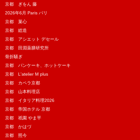
京都 ぎをん 藤
2026年6月 Paris パリ
京都 菓​心
京都 総造
京都 アシエット デセール
京都 田淵薬膳研究所
骨折騒ぎ
京都 パンケーキ、ホットケーキ
京都 L'atelier M plus
京都 カペラ京都
京都 山本料理店
京都 イタリア料理2026
京都 帝国ホテル 京都
京都 祇園 やま平
京都 かはづ
京都 照今