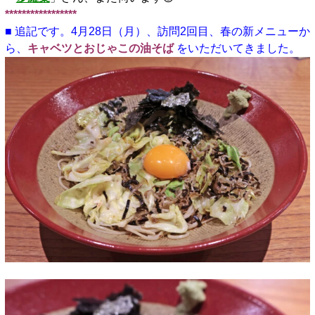
*****************
■ 追記です。4月28日（月）、訪問2回目、春の新メニューか
ら、
キャベツとおじゃこの油そば
をいただいてきました。
□