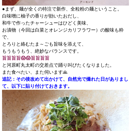
●まず、麺が全くの特注で新作、全粒粉の麺ということ。
白味噌に柚子の香りが効いたおだし、
和牛で作ったチャーシューはひどく美味、
お漬物（今回は白菜とオレンジカリフラワー）の酸味も粋
で、
とろりと絡むたま～ごも旨味を添えて、
もうもうもう、絶妙なバランスです。
旨旨旨旨😱😱旨旨旨旨
と河原町丸太町の交差点で踊り叫びたくなりました。
また食べたい、また伺います🙏
追記：その後改めて出かけて、自然光で撮れた日がありまし
て、以下に貼り付けておきます。