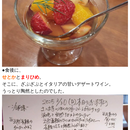
●食後に、
せとか
と
まりひめ
。
そこに、ざぶざぶとイタリアの甘いデザートワイン。
うっとり陶然としたのでした。