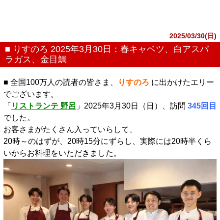
2025/03/30(日)
■ りすのろ 2025年3月30日：春キャベツ、白アスパ
ラガス、金目鯛
■ 全国100万人の読者の皆さま、
りすのろ
に出かけたエリー
でございます。
「
リストランテ 野呂
」2025年3月30日（日）、訪問
345回目
でした。
お客さまがたくさん入っていらして、
20時～のはずが、20時15分にずらし、実際には20時半くら
いからお料理をいただきました。