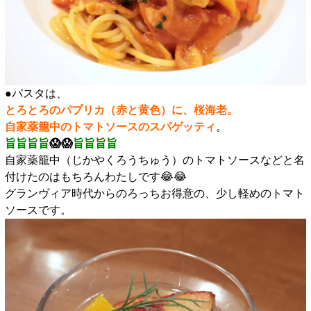
●パスタは、
とろとろのパプリカ（赤と黄色）に、桜海老。
自家薬籠中のトマトソースのスパゲッティ
。
旨旨旨旨
😱😱
旨旨旨旨
自家薬籠中（じかやくろうちゅう）のトマトソースなどと名
付けたのはもちろんわたしです😂😂
グランヴィア時代からのろっちお得意の、少し軽めのトマト
ソースです。