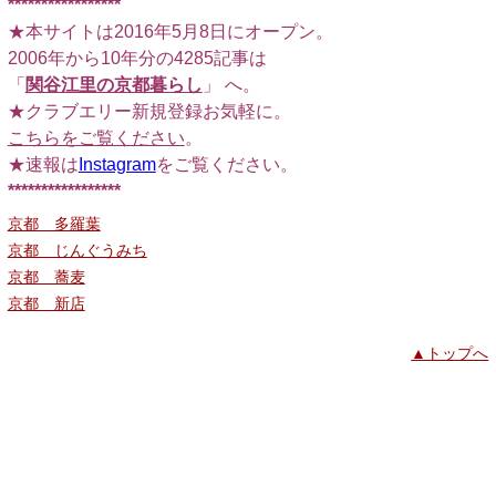
*****************
★本サイトは2016年5月8日にオープン。
2006年から10年分の4285記事は
「
関谷江里の京都暮らし
」 へ。
★クラブエリー新規登録お気軽に。
こちらをご覧ください
。
★速報は
Instagram
をご覧ください。
*****************
京都 多羅葉
京都 じんぐうみち
京都 蕎麦
京都 新店
▲トップへ