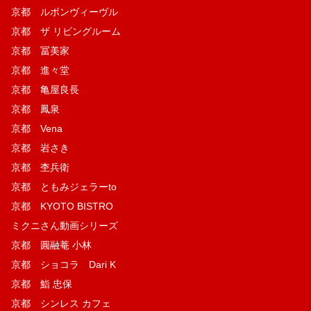
京都 ルボンヴィーヴル
京都 ザ リビングルーム
京都 冨美家
京都 進々堂
京都 亀屋良長
京都 鳳泉
京都 Vena
京都 岩さき
京都 杢兵衛
京都 ともみジェラーto
京都 KYOTO BISTRO
ミクニさん動画シリーズ
京都 圓融菴 小林
京都 ショコラ Dari K
京都 鮨 忠保
京都 シンレス カフェ