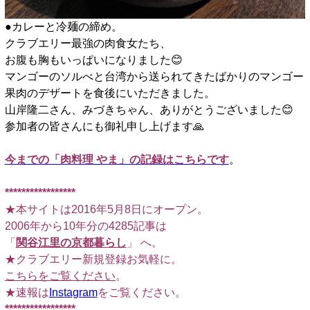
●カレーと冷麺の締め。
クラブエリー最強の肉食女たち、
お腹も胸もいっぱいになりました😊
マンゴーのソルべと台湾から送られてきたばかりのマンゴー
果肉のデザートを食後にいただきました。
山岸隆二さん、みづきちゃん、ありがとうございました😊
参加者の皆さんにも御礼申し上げます🙏
□
今までの「肉料理 やま」の記録はこちらです
。
□
*****************
★本サイトは2016年5月8日にオープン。
2006年から10年分の4285記事は
「
関谷江里の京都暮らし
」 へ。
★クラブエリー新規登録お気軽に。
こちらをご覧ください
。
★速報は
Instagram
をご覧ください。
*****************