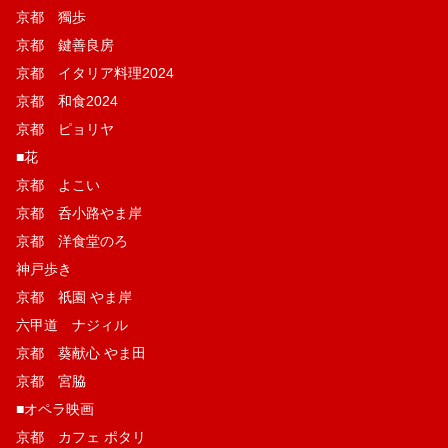
京都 獨歩
京都 鍵善良房
京都 イタリア料理2024
京都 和食2024
京都 ピョリヤ
■花
京都 よこい
京都 呑小路やま岸
京都 洋食堂のろ
神戸歩き
京都 祇園 やま岸
六甲道 ナジィル
京都 葵献心 やま田
京都 宮脇
■オペラ映画
京都 カフェ ポタリ