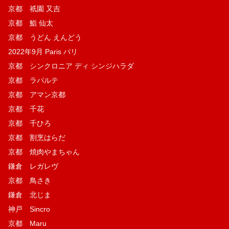
京都 祇園 又吉
京都 鮨 仙太
京都 うどん えんどう
2022年9月 Paris パリ
京都 シンクロニア ディ シンジハラダ
京都 ラパルテ
京都 アマン京都
京都 千花
京都 千ひろ
京都 割烹はらだ
京都 焼肉やまちゃん
鎌倉 レガレヴ
京都 鳥さき
鎌倉 北じま
神戸 Sincro
京都 Maru