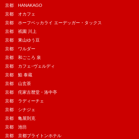
京都 HANAKAGO
京都 オカフェ
京都 ホーフベッカライ エーデッガー・タックス
京都 祇園 川上
京都 東山ゆう豆
京都 ワルダー
京都 和ごころ 泉
京都 カフェ･ヴェルディ
京都 鮨 泰蔵
京都 山玄茶
京都 侘家古暦堂・洛中亭
京都 ラディーチェ
京都 シナジェ
京都 亀屋則克
京都 池坊
京都 京都ブライトンホテル