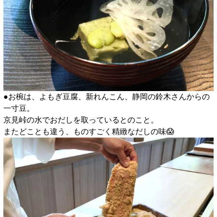
●お椀は、よもぎ豆腐、新れんこん、静岡の鈴木さんからの
一寸豆。
京見峠の水でおだしを取っているとのこと。
またどことも違う、ものすごく精緻なだしの味😱