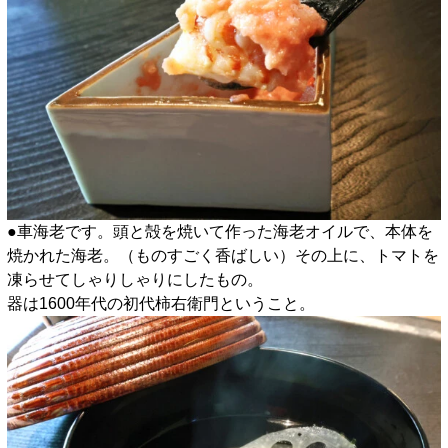
●車海老です。頭と殻を焼いて作った海老オイルで、本体を
焼かれた海老。（ものすごく香ばしい）その上に、トマトを
凍らせてしゃりしゃりにしたもの。
器は1600年代の初代柿右衛門ということ。