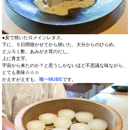
●炭で焼いたロメインレタス、
下に、５日間寝かせてから焼いた、大分からのひらめ。
どぶろく酢。あみがさ茸のだし。
上に青文字。
宇宙から来たのか？と思うしかないほど不思議な味ながら、
とても美味☆☆☆
かえすがえすも、
唯一MUBE
です。