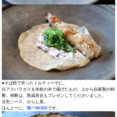
●そば粉で作ったトルティーヤに、
白アスパラガスを米粉の衣で揚げたもの。上から自家製の柿
酢。柿酢は、熟成具合もプレゼンしてくださいました。
豆乳ソース、からし菜。
ほんとーに、
唯一MUBE
です。