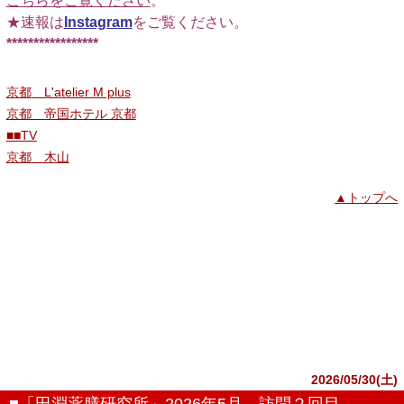
こちらをご覧ください
。
★速報は
Instagram
をご覧ください。
*****************
京都 L'atelier M plus
京都 帝国ホテル 京都
■■TV
京都 木山
▲トップへ
2026/05/30(土)
■「田淵薬膳研究所」2026年5月、訪問２回目