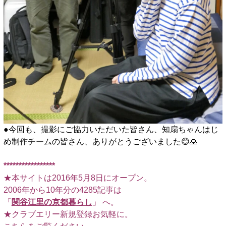
●今回も、撮影にご協力いただいた皆さん、知扇ちゃんはじ
め制作チームの皆さん、ありがとうございました😊🙏
□
*****************
★本サイトは2016年5月8日にオープン。
2006年から10年分の4285記事は
「
関谷江里の京都暮らし
」 へ。
★クラブエリー新規登録お気軽に。