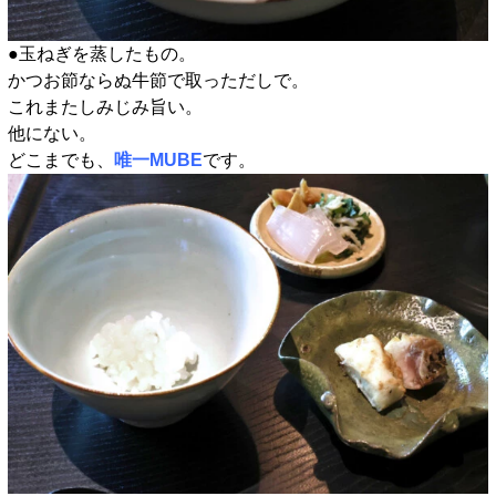
●玉ねぎを蒸したもの。
かつお節ならぬ牛節で取っただしで。
これまたしみじみ旨い。
他にない。
どこまでも、
唯一MUBE
です。