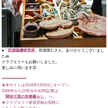
●「
田淵薬膳研究所
」田淵章仁さん、ありがとうございまし
た🙏
クラブエリーもお願いしました。
楽しみに伺います😊
□
*****************
★本サイトは2016年5月8日にオープン。
2006年から10年分の4285記事は
「
関谷江里の京都暮らし
」 へ。
★クラブエリー新規登録お気軽に。