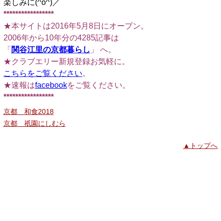
楽しみに(^o^)／
*****************
★本サイトは2016年5月8日にオープン。
2006年から10年分の4285記事は
「
関谷江里の京都暮らし
」 へ。
★クラブエリー新規登録お気軽に。
こちらをご覧ください
。
★速報は
facebook
をご覧ください。
*****************
京都 和食2018
京都 祇園にしむら
▲トップへ