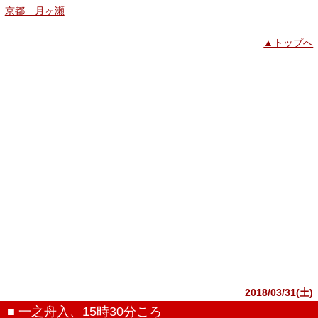
京都 月ヶ瀬
▲トップへ
2018/03/31(土)
■ 一之舟入、15時30分ころ