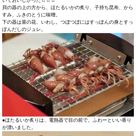
いておいしかった☆☆☆
貝の器の上の方から、ほたるいかの炙り、子持ち昆布、から
すみ、ふきのとうに味噌。
下の器は菜の花、いわし。つぼつぼにはすっぽんの身とすっ
ぽんだしのジュレ。
●ほたるいか炙りは、電熱器で目の前で。ふわーといい香り
が漂いました。