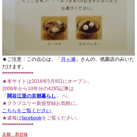
★ご注意：この点心は、「
月ヶ瀬
」さんの、祇園店のみいた
だけます。
*****************
★本サイトは2016年5月8日にオープン。
2006年から10年分の4285記事は
「
関谷江里の京都暮らし
」 へ。
★クラブエリー新規登録お気軽に。
こちらをご覧ください
。
★速報は
facebook
をご覧ください。
*****************
京都 和甘味