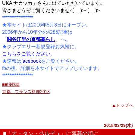
UKA ナカツカ」さんに出ていただいています。
皆さまどうぞご覧くださいませ<(_ _)><(_ _)>
*****************
★本サイトは2016年5月8日にオープン。
2006年から10年分の4285記事は
「
関谷江里の京都暮らし
」 へ。
★クラブエリー新規登録お気軽に。
こちらをご覧ください
。
★速報は
facebook
をご覧ください。
fbの後、詳細を本サイトでアップしています。
*****************
■■掲載誌
京都 フランス料理2018
▲トップへ
2018/03/29(木)
■「オ・タン・ペルデュ」に薄暮の頃に