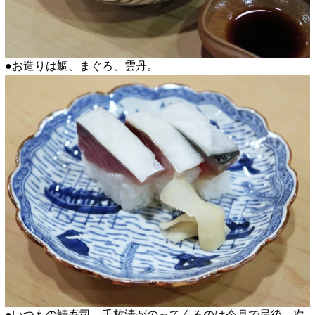
●お造りは鯛、まぐろ、雲丹。
●いつもの鯖寿司、千枚漬がのってくるのは今月で最後、次