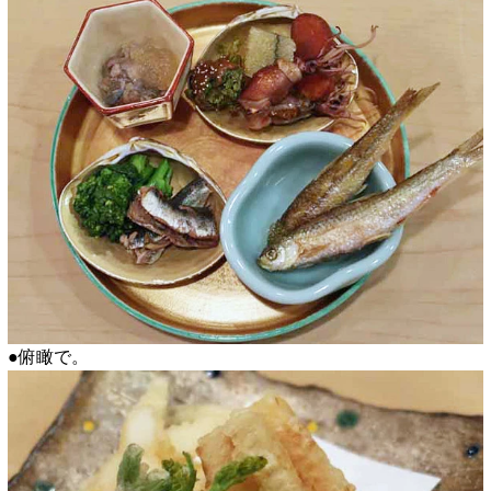
●俯瞰で。