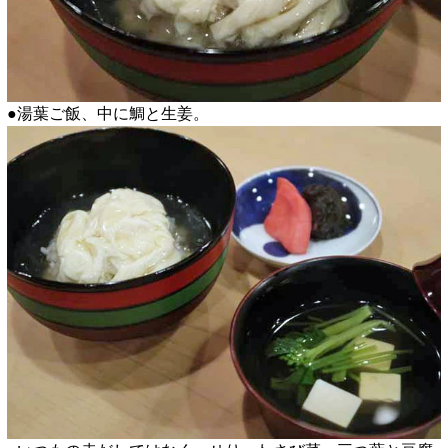
●湯葉ご飯、中に鯛と生姜。