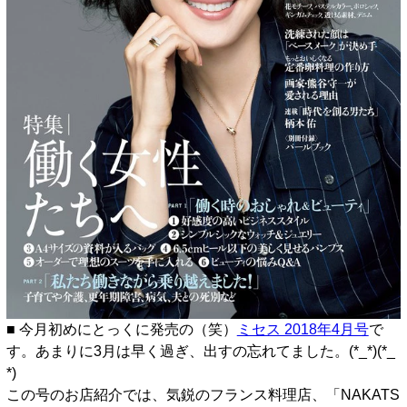
■ 今月初めにとっくに発売の（笑）
ミセス 2018年4月号
で
す。あまりに3月は早く過ぎ、出すの忘れてました。(*_*)(*_
*)
この号のお店紹介では、気鋭のフランス料理店、「NAKATS