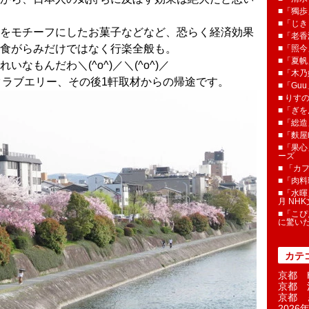
■「獨歩
■「じき
をモチーフにしたお菓子などなど、恐らく経済効果
■「老香
。食がらみだけではなく行楽全般も。
■「照今
■「夏
なもんだわ＼(^o^)／＼(^o^)／
■「木乃婦
昼のクラブエリー、その後1軒取材からの帰途です。
■「Gu
■ りす
■「ぎを
■「総造
■「麩屋
■「果心
ーズ
■ 「カ
■「肉料
■「水暉
月 NH
■「こぴ
に驚い
カテ
京都 H
京都 
京都 
2026年