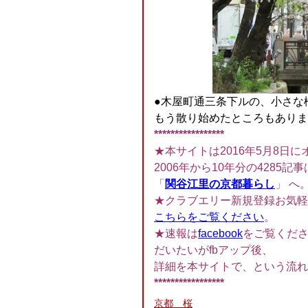
●木屋町通三条下ルの、小さな
もう散り始めたところもありますが
*****************
★本サイトは2016年5月8日に
2006年から10年分の4285記事
「
関谷江里の京都暮らし
」 へ
★クラブエリー新規登録お気軽
こちらをご覧ください
。
★速報は
facebook
をご覧くだ
だいたいがfbアップ後、
詳細を本サイトで、という流れ
*****************
京都 桜