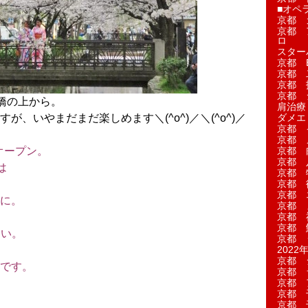
■オペ
京都 
京都 
ロ
スター
京都 Ea
京都 
京都 
京都 
橋の上から。
肩治療
、いやまだまだ楽しめます＼(^o^)／＼(^o^)／
ダメエ
京都 
京都 
オープン。
京都 
京都 
は
京都 
。
京都 
京都 
に。
京都 
京都 
京都 
さい。
京都 
2022年
京都 
です。
京都 
京都 
京都 
京都 