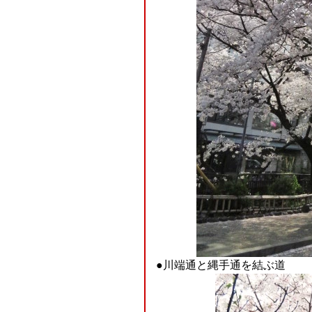
●川端通と縄手通を結ぶ道