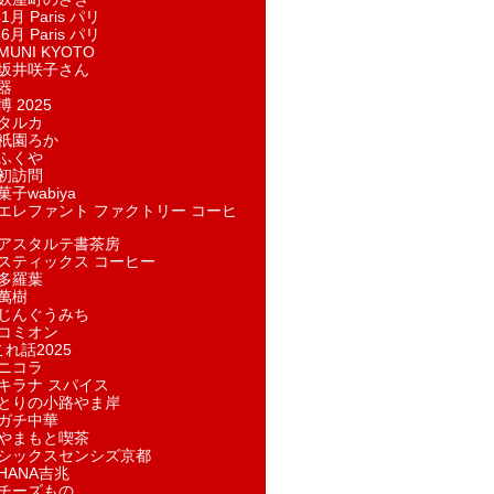
1月 Paris パリ
6月 Paris パリ
UNI KYOTO
坂井咲子さん
器
 2025
タルカ
祇園ろか
ふくや
初訪問
子wabiya
エレファント ファクトリー コーヒ
アスタルテ書茶房
スティックス コーヒー
多羅葉
萬樹
じんぐうみち
コミオン
れ話2025
ニコラ
キラナ スパイス
とりの小路やま岸
ガチ中華
やまもと喫茶
シックスセンシズ京都
HANA吉兆
チーズもの