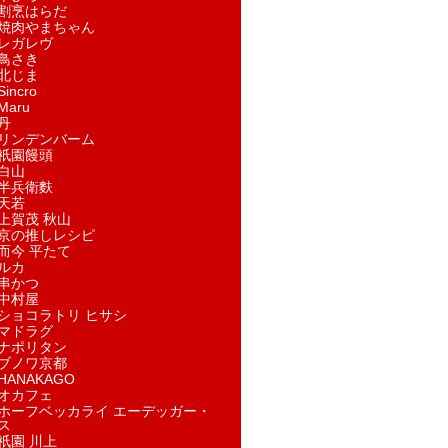
割烹はらだ
焼肉やまちゃん
レガレヴ
鳥さき
北じま
incro
aru
丹
リンデンバーム
祇園饅頭
白山
半兵衛麩
天若
上賀茂 秋山
京の推しレシピ
而今 平たて
ルカ
串かつ
中村屋
ショコラトリ ヒサシ
マドラグ
ナポリタン
ブノワ京都
ANAKAGO
オカフェ
ホーフベッカライ エーデッガー・
ス
祇園 川上