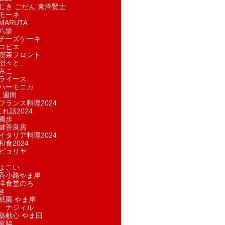
じき ごだん 東洋賢士
モーネ
ARUTA
八坂
チーズケーキ
コピエ
喫茶フロント
滔々と、
みこ
ライース
ハーモニカ
１週間
フランス料理2024
れ話2024
獨歩
鍵善良房
イタリア料理2024
和食2024
ピョリヤ
よこい
呑小路やま岸
洋食堂のろ
き
祇園 やま岸
 ナジィル
葵献心 やま田
宮脇