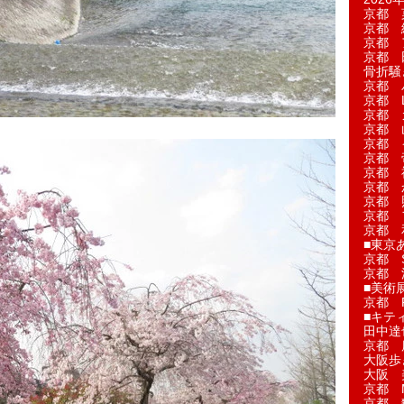
京都 
京都 
京都 
京都 
骨折騒
京都 
京都 L'a
京都 
京都 
京都 
京都 
京都 
京都 
京都 
京都 
京都 
■東京
京都 S
京都 
■美術
京都 
■キテ
田中達
京都 
大阪歩
大阪 
京都 
京都 