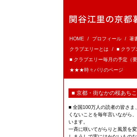
HOME
プロフィール
著
クラブエリーとは
■ クラ
■ クラブエリー毎月の予定（要
★★★時々パリのページ
■ 京都・街なかの桜あち
■ 全国100万人の読者の皆
くないことを毎年言いながら、
います。
一斉に咲いてがらりと風景を変
しまうしで実にはかないものな