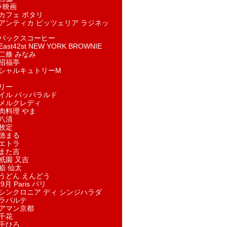
ラ映画
カフェ ポタリ
アンティカ ピッツェリア ラジネッ
バックスコーヒー
st42st NEW YORK BROWNIE
二條 みなみ
招福亭
シャルキュトリーM
リー
イル パッパラルド
メルクレディ
肉料理 やま
八清
牧定
徳まる
エトラ
また吉
祇園 又吉
鮨 仙太
うどん えんどう
9月 Paris パリ
シンクロニア ディ シンジハラダ
ラパルテ
アマン京都
千花
千ひろ