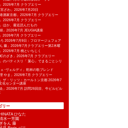
」2026年7月 クラブエリー
 宮ざわ」2026年7月20日
港酒家京都」2026年7月 クラブエリー
」2026年7月 クラブエリー
帆」ほか、最近読んだもの
」2026年7月 JEUGIA講座
u」2026年7月 クラブエリー
のろ 2026年7月9日：フロマージュフェア
ん 藤」2026年7月クラブエリー第2木曜
」2026年7月 桃といちじく
町のざき」2026年7月 クラブエリー
」のパティスリ「 菓​心」でまるごとシリ
フェ･ヴェルディ」乾杯の歌ブレンド
理 やま」2026年7月 クラブエリー
」ザ・リッツ・カールトン京都 2026年7
K文化センター講座
ゑ」2026年7月 訪問26回目、牛ピルピル
た
ゴリー
INATA ひなた
清水一芳園
ぎをん 藤
6月 Paris パリ