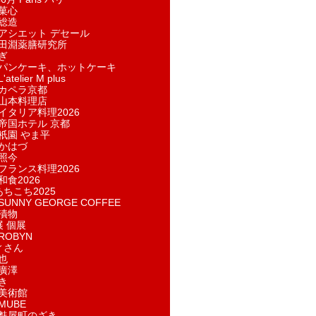
菓​心
総造
アシエット デセール
田淵薬膳研究所
ぎ
パンケーキ、ホットケーキ
telier M plus
カペラ京都
山本料理店
イタリア料理2026
帝国ホテル 京都
祇園 やま平
かはづ
照今
フランス料理2026
和食2026
あちこち2025
UNNY GEORGE COFFEE
漬物
展 個展
ROBYN
ィさん
也
廣澤
き
美術館
MUBE
麩屋町のざき