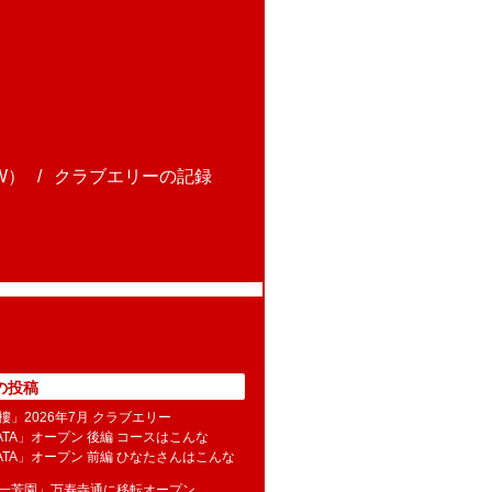
W）
クラブエリーの記録
の投稿
樓」2026年7月 クラブエリー
NATA」オープン 後編 コースはこんな
NATA」オープン 前編 ひなたさんはこんな
水一芳園」万寿寺通に移転オープン