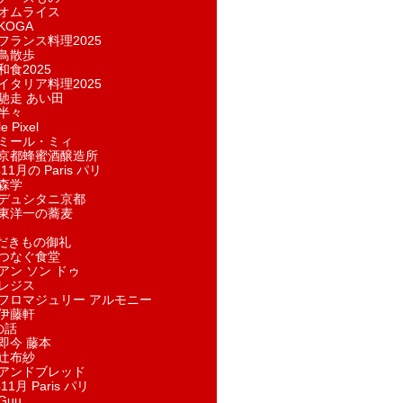
オムライス
KOGA
フランス料理2025
鳥散歩
和食2025
イタリア料理2025
馳走 あい田
半々
e Pixel
ミール・ミィ
京都蜂蜜酒醸造所
11月の Paris パリ
森学
デュシタニ京都
東洋一の蕎麦
ただきもの御礼
つなぐ食堂
アン ソン ドゥ
レジス
フロマジュリー アルモニー
伊藤軒
の話
即今 藤本
辻布紗
アンドブレッド
11月 Paris パリ
Guu