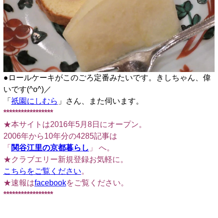
●ロールケーキがこのごろ定番みたいです。きしちゃん、偉
いです(^o^)／
「
祇園にしむら
」さん、また伺います。
*****************
★本サイトは2016年5月8日にオープン。
2006年から10年分の4285記事は
「
関谷江里の京都暮らし
」 へ。
★クラブエリー新規登録お気軽に。
こちらをご覧ください
。
★速報は
facebook
をご覧ください。
*****************