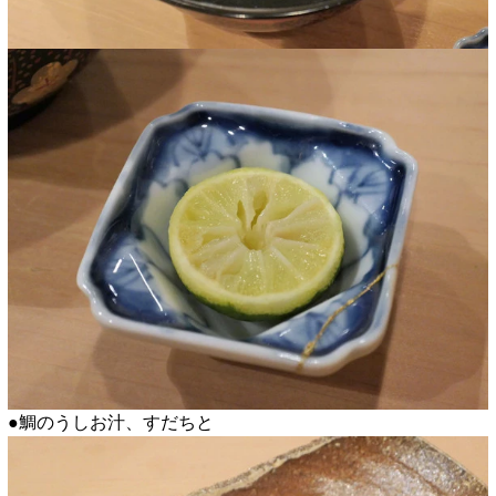
●鯛のうしお汁、すだちと