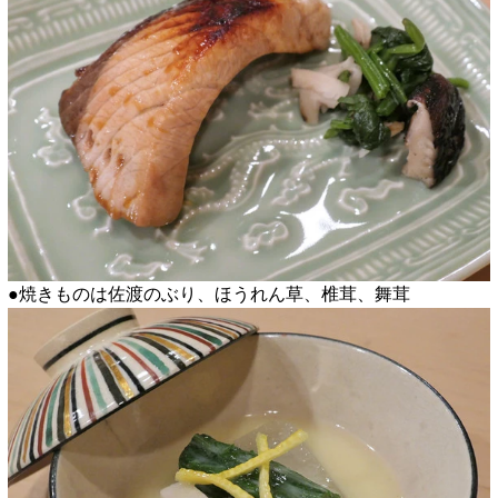
●焼きものは佐渡のぶり、ほうれん草、椎茸、舞茸