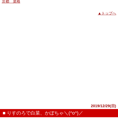
京都 菜格
▲トップへ
2019/12/29(日)
■ りすのろで白菜、かぼちゃ＼(^o^)／