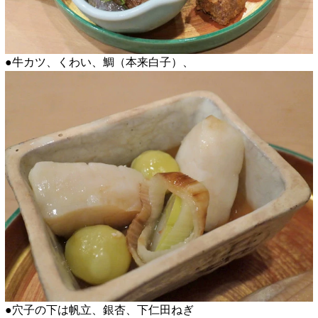
●牛カツ、くわい、鯛（本来白子）、
●穴子の下は帆立、銀杏、下仁田ねぎ