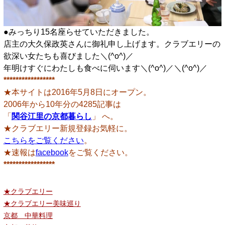
●みっちり15名座らせていただきました。
店主の大久保政英さんに御礼申し上げます。クラブエリーの
欲深い女たちも喜びました＼(^o^)／
年明けすぐにわたしも食べに伺います＼(^o^)／＼(^o^)／
*****************
★本サイトは2016年5月8日にオープン。
2006年から10年分の4285記事は
「
関谷江里の京都暮らし
」 へ。
★クラブエリー新規登録お気軽に。
こちらをご覧ください
。
★速報は
facebook
をご覧ください。
*****************
★クラブエリー
★クラブエリー美味巡り
京都 中華料理