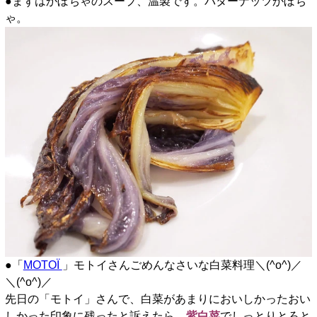
●まずはかぼちゃのスープ、温製です。バターナッツかぼち
ゃ。
●「
MOTOÏ
」モトイさんごめんなさいな白菜料理＼(^o^)／
＼(^o^)／
先日の「モトイ」さんで、白菜があまりにおいしかったおい
しかった印象に残ったと訴えたら、
紫白菜
でしっとりとろと