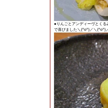
●りんごとアンディーヴとくる
で喜びました＼(^o^)／＼(^o^)