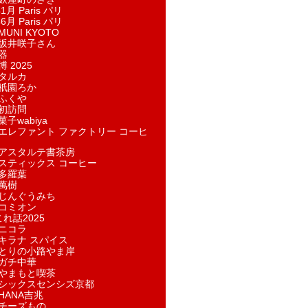
1月 Paris パリ
6月 Paris パリ
UNI KYOTO
坂井咲子さん
器
 2025
タルカ
祇園ろか
ふくや
初訪問
子wabiya
エレファント ファクトリー コーヒ
アスタルテ書茶房
スティックス コーヒー
多羅葉
萬樹
じんぐうみち
コミオン
れ話2025
ニコラ
キラナ スパイス
とりの小路やま岸
ガチ中華
やまもと喫茶
シックスセンシズ京都
HANA吉兆
チーズもの