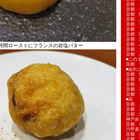
京都 
京都 
京都 M
京都 
京都 
京都 
京都 
京都 
京都 
時間ローストにフランスの岩塩バター
京都 
京都 
■この
京都 
■あれこ
京都 
京都 
京都 
京都 
京都 
■花
京都 
京都 
京都 
神戸歩
京都 
六甲道
京都 
京都 