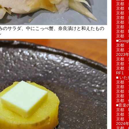
京都 
京都 
京都 
京都 
京都 
京都 
みのサラダ、中にこっぺ蟹、奈良漬けと和えたもの
京都 
／
京都 
■Googl
京都 
京都 
2023年
京都 
京都 
京都 
RF1
■ い
京都 
京都 
京都 
京都 
京都 
■音楽
京都 
京都 
京都 
2024年
京都 