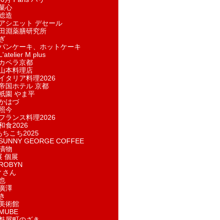
菓​心
総造
アシエット デセール
田淵薬膳研究所
ぎ
パンケーキ、ホットケーキ
telier M plus
カペラ京都
山本料理店
イタリア料理2026
帝国ホテル 京都
祇園 やま平
かはづ
照今
フランス料理2026
和食2026
あちこち2025
UNNY GEORGE COFFEE
漬物
展 個展
ROBYN
ィさん
也
廣澤
き
美術館
MUBE
麩屋町のざき