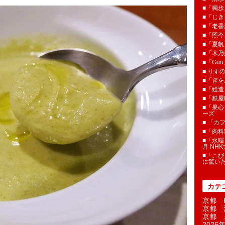
■「獨歩
■「じき
■「老香
■「照今
■「夏
■「木乃婦
■「Gu
■ りす
■「ぎを
■「総造
■「麩屋
■「果心
ーズ
■ 「カ
■「肉料
■「水暉
月 NH
■「こぴ
に驚い
カテ
京都 H
京都 
京都 
2026年