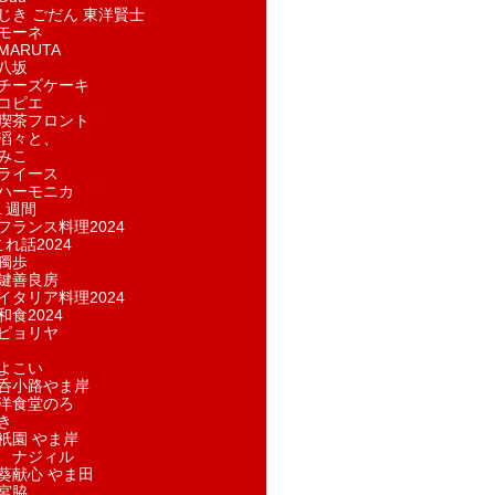
じき ごだん 東洋賢士
モーネ
ARUTA
八坂
チーズケーキ
コピエ
喫茶フロント
滔々と、
みこ
ライース
ハーモニカ
１週間
フランス料理2024
れ話2024
獨歩
鍵善良房
イタリア料理2024
和食2024
ピョリヤ
よこい
呑小路やま岸
洋食堂のろ
き
祇園 やま岸
 ナジィル
葵献心 やま田
宮脇