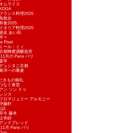
オムライス
KOGA
フランス料理2025
鳥散歩
和食2025
イタリア料理2025
馳走 あい田
半々
e Pixel
ミール・ミィ
京都蜂蜜酒醸造所
11月の Paris パリ
森学
デュシタニ京都
東洋一の蕎麦
ただきもの御礼
つなぐ食堂
アン ソン ドゥ
レジス
フロマジュリー アルモニー
伊藤軒
の話
即今 藤本
辻布紗
アンドブレッド
11月 Paris パリ
Guu