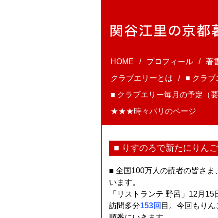
HOME
プロフィール
著
クラブエリーとは
■ クラ
■ クラブエリー毎月の予定（要
★★★時々パリのページ
■ りすのろで新たにりん
■ 全国100万人の読者の皆さま
います。
「リストランテ 野呂」12月1
訪問多分
153回
目。今回もりんごり
順番にいきます。