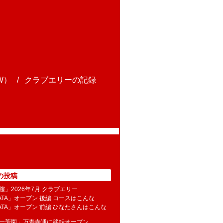
W）
クラブエリーの記録
の投稿
樓」2026年7月 クラブエリー
NATA」オープン 後編 コースはこんな
NATA」オープン 前編 ひなたさんはこんな
水一芳園」万寿寺通に移転オープン