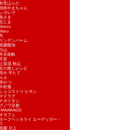
割烹はらだ
焼肉やまちゃん
レガレヴ
鳥さき
北じま
incro
aru
丹
リンデンバーム
祇園饅頭
白山
半兵衛麩
天若
上賀茂 秋山
京の推しレシピ
而今 平たて
ルカ
串かつ
中村屋
ショコラトリ ヒサシ
マドラグ
ナポリタン
ブノワ京都
ANAKAGO
オカフェ
ホーフベッカライ エーデッガー・
ス
祇園 川上