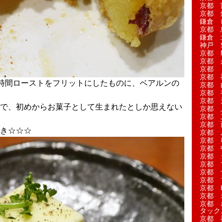
京都 
京都 
鎌倉 
京都 
鎌倉 
神戸 S
京都 M
京都 
京都 
京都 
時間ローストをフリットにしたものに、ベアルンの
京都 
京都 
京都 
で、初めからお菓子として生まれたとしか思えない
京都 
京都 
京都 
き☆☆☆
京都 
京都 
京都 
京都 
京都 
京都 
京都 
京都 H
京都 
京都 
タック
京都 