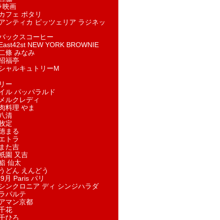
ラ映画
カフェ ポタリ
アンティカ ピッツェリア ラジネッ
バックスコーヒー
st42st NEW YORK BROWNIE
二條 みなみ
招福亭
シャルキュトリーM
リー
イル パッパラルド
メルクレディ
肉料理 やま
八清
牧定
徳まる
エトラ
また吉
祇園 又吉
鮨 仙太
うどん えんどう
9月 Paris パリ
シンクロニア ディ シンジハラダ
ラパルテ
アマン京都
千花
千ひろ