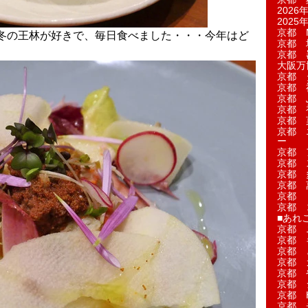
2026年
2025年
京都 M
冬の王林が好きで、毎日食べました・・・今年はど
京都 
京都 
大阪万博
京都 
京都 
京都 
京都 
京都 菓
京都 
ー
京都 
京都 
京都 
京都 
京都 
京都 
■あれこ
京都 
京都 
京都 
京都 
京都 
京都 
京都 
京都 