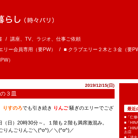
書
講座、TV、ラジオ、仕事ご依頼
ブエリー会員専用（要PW）
■ クラブエリー２木と３金（要P
PW）
2019/12/15(日)
ごの３皿
、
りすのろ
でも引き続き
りんご
騒ぎのエリーでござ
最近
■「仁修
5日（日）20時30分～。１階も２階も満席激混み。
■「HI
■「HI
んごりんご＼(^o^)／＼(^o^)／
お店
■「清