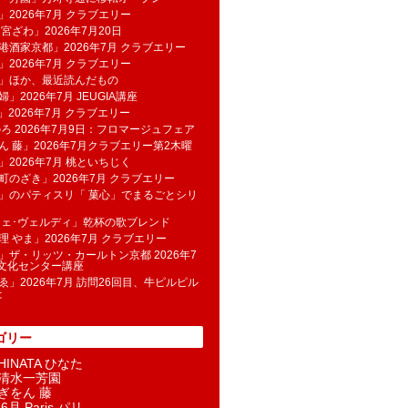
」2026年7月 クラブエリー
 宮ざわ」2026年7月20日
港酒家京都」2026年7月 クラブエリー
」2026年7月 クラブエリー
帆」ほか、最近読んだもの
」2026年7月 JEUGIA講座
u」2026年7月 クラブエリー
のろ 2026年7月9日：フロマージュフェア
ん 藤」2026年7月クラブエリー第2木曜
」2026年7月 桃といちじく
町のざき」2026年7月 クラブエリー
」のパティスリ「 菓​心」でまるごとシリ
フェ･ヴェルディ」乾杯の歌ブレンド
理 やま」2026年7月 クラブエリー
」ザ・リッツ・カールトン京都 2026年7
K文化センター講座
ゑ」2026年7月 訪問26回目、牛ピルピル
た
ゴリー
INATA ひなた
清水一芳園
ぎをん 藤
6月 Paris パリ