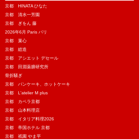
京都 HINATA ひなた
京都 清水一芳園
京都 ぎをん 藤
2026年6月 Paris パリ
京都 菓​心
京都 総造
京都 アシエット デセール
京都 田淵薬膳研究所
骨折騒ぎ
京都 パンケーキ、ホットケーキ
京都 L'atelier M plus
京都 カペラ京都
京都 山本料理店
京都 イタリア料理2026
京都 帝国ホテル 京都
京都 祇園 やま平