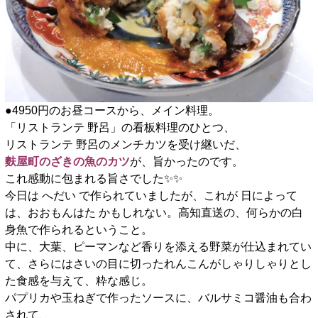
●4950円のお昼コースから、メイン料理。
「リストランテ 野呂」の看板料理のひとつ、
リストランテ 野呂のメンチカツを受け継いだ、
麩屋町のざきの魚のカツ
が、旨かったのです。
これ感動に包まれる旨さでした✨️✨️
今日は へだい で作られていましたが、これが 日によって
は、おおもんはた かもしれない。高知直送の、何らかの白
身魚で作られるということ。
中に、大葉、ピーマンなど香りを添える野菜が仕込まれてい
て、さらにはさいの目に切ったれんこんがしゃりしゃりとし
た食感を与えて、粋な感じ。
パプリカや玉ねぎで作ったソースに、バルサミコ醤油も合わ
されて、