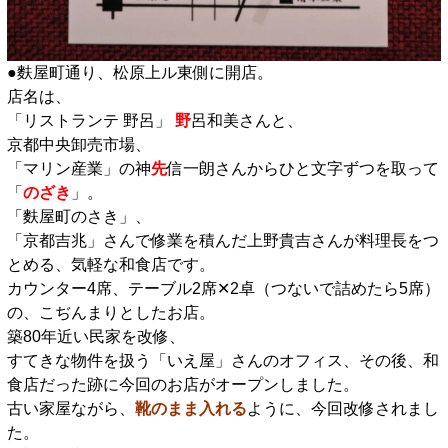
●麩屋町通り、松原上ル東側に開店。
店名は、
「リストランテ 野呂」
野
呂和美さんと、
京都中央卸売市場、
「マリン産業」の神
先
信一朗さんからひと文字ずつを取って
「
のざき
」。
「麩屋町のさき」、
「京都吉兆」さんで修業を積んだ上野貴吉さんが料理長をつ
とめる、気軽な和食店です。
カウンター4席、テーブル2席✕2卓（つないで詰めたら5席）
の、こぢんまりとしたお店。
築80年近い民家を改修、
すてきな物件を扱う「いえ屋」さんのオフィス、その後、和
食店だった跡に今回のお店がオープンしました。
古い家屋ながら、
靴のまま入れる
ように、今回改修されまし
た。