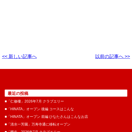
<< 新しい記事へ
以前の記事へ >>
最近の投稿
■「仁修樓」2026年7月 クラブエリー
■「HINATA」オープン 後編 コースはこんな
■「HINATA」オープン 前編 ひなたさんはこんなお店
■「清水一芳園」万寿寺通に移転オープン