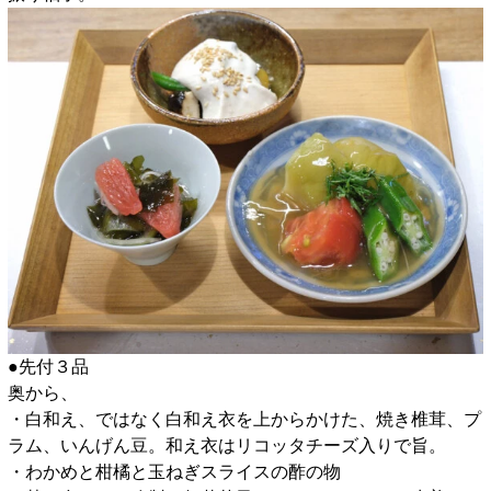
●先付３品
奥から、
・白和え、ではなく白和え衣を上からかけた、焼き椎茸、プ
ラム、いんげん豆。和え衣はリコッタチーズ入りで旨。
・わかめと柑橘と玉ねぎスライスの酢の物