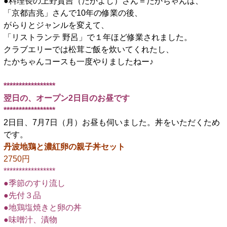
●料理長の上野貴吉（たかよし）さん＝たかちゃんは、
「京都吉兆」さんで10年の修業の後、
がらりとジャンルを変えて、
「リストランテ 野呂」で１年ほど修業されました。
クラブエリーでは松茸ご飯を炊いてくれたし、
たかちゃんコースも一度やりましたねー♪
□
*****************
翌日の、オープン2日目のお昼です
*****************
2日目、7月7日（月）お昼も伺いました。丼をいただくため
です。
丹波地鶏と濃紅卵の親子丼セット
2750円
*****************
●季節のすり流し
●先付３品
●地鶏塩焼きと卵の丼
●味噌汁、漬物