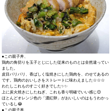
●この親子丼、
鶏肉の角切りを玉子とじにした従来のものとは全然違ってい
ました。
皮目パリパリ、香ばしく塩焼きにした鶏肉を、のせてあるの
です。鶏肉のおいしさをストレートに味わえました☆☆☆
わたしこれものすごく好きでした✨️✨️
上に炭火焼きにしたねぎ、これも香り明確でいい感じ😊
ほとんどオレンジ色の「濃紅卵」がおいしいのはもうわかっ
ているし😂
●この親子丼、