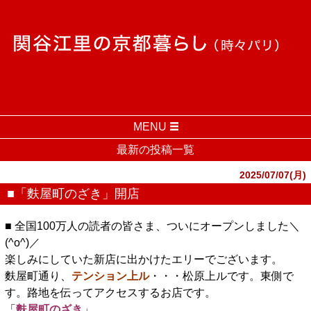
MENU
最新の投稿一覧
2025/07/07(月)
■「麩屋町のざき」開店
■ 全国100万人の読者の皆さま、ついにオープンしました＼
(^o^)／
楽しみにしていた新店に出かけたエリーでございます。
麩屋町通り、
テンション上ル
・・・松原上ルです。東側で
す。路地を伝ってアクセスするお店です。
「
麩屋町のざき
」