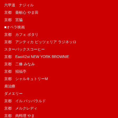
六甲道 ナジィル
京都 葵献心 やま田
京都 宮脇
■オペラ映画
京都 カフェ ポタリ
京都 アンティカ ピッツェリア ラジネッロ
スターバックスコーヒー
京都 East42st NEW YORK BROWNIE
京都 二條 みなみ
京都 招福亭
京都 シャルキュトリーM
肩治療
ダメエリー
京都 イル パッパラルド
京都 メルクレディ
京都 肉料理 やま