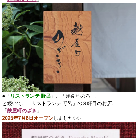
●「
リストランテ 野呂
」、「洋食堂のろ」、
と続いて、「リストランテ 野呂」の３軒目のお店、
「
麩屋町のざき
」
2025年7月6日オープン
しました✨️✨️