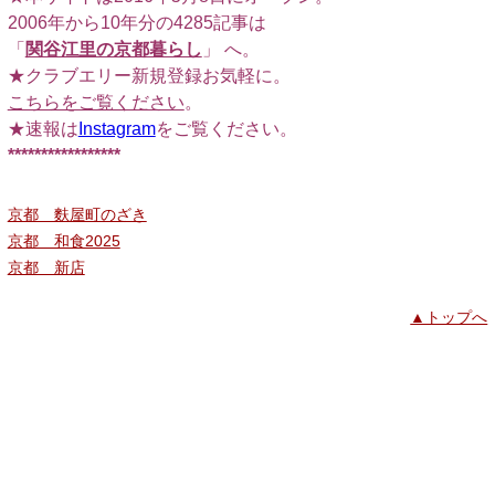
2006年から10年分の4285記事は
「
関谷江里の京都暮らし
」 へ。
★クラブエリー新規登録お気軽に。
こちらをご覧ください
。
★速報は
Instagram
をご覧ください。
*****************
京都 麩屋町のざき
京都 和食2025
京都 新店
▲トップへ