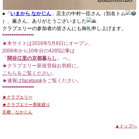
●「
いまから なかじん
」店主の中村一臣さん（別名トム
）、薫さん、ありがとうございました
クラブエリーの参加者の皆さんにも御礼申し上げます。
*****************
★本サイトは2016年5月8日にオープン。
2006年から10年分の4285記事は
「
関谷江里の京都暮らし
」 へ。
★クラブエリー新規登録お気軽に。
こちらをご覧ください
。
★速報は
facebook
をご覧ください。
*****************
★クラブエリー
★クラブエリー美味巡り
京都 なかじん
▲トップへ