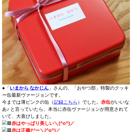
●「
いまから なかじん
」さんの、「おやつ部」特製のクッキ
ー缶最新ヴァージョンです。
今までは薄ピンクの缶（
記録こちら
）でした。
赤缶
がいいな
あ♪ と言っていたら、本当に赤缶ヴァージョンが用意されて
いて、大喜びしました。
赤はやっぱり美しい＼(^o^)／
赤は正義だー＼(^o^)／