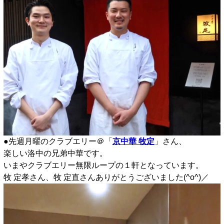
●先週月曜のクラブエリー＠「
京中華 牧定
」さん、
楽しい
洛中の兄弟中華
です。
いまやクラブエリー無限ループの１軒となっています。
牧 定孝さん、牧 定直さんありがとうございました(^o^)／