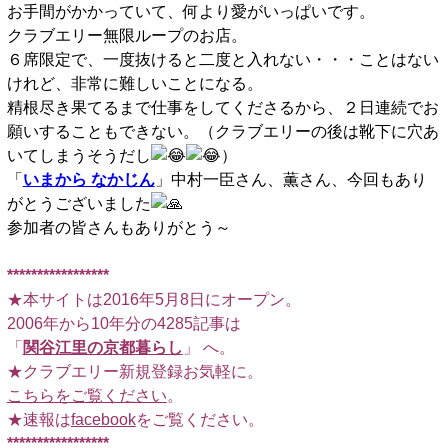
お手間がかかっていて、何より愛がいっぱいです。
クラブエリー無限ループのお店。
６席限定で、一度抜けると二度と入れない・・・ことはない
けれど、非常に難しいことになる。
精根尽き果てるまで仕事をしてくださるから、２日連続でお
願いすることもできない。（クラブエリーの後は靴下に穴あ
いてしまうそうだし
）
「
いまから なかじん
」中村一臣さん、薫さん、今回もあり
がとうございました
参加者の皆さんもありがとう～
*****************
★本サイトは2016年5月8日にオープン。
2006年から10年分の4285記事は
「
関谷江里の京都暮らし
」 へ。
★クラブエリー新規登録お気軽に。
こちらをご覧ください
。
★速報は
facebook
をご覧ください。
*****************