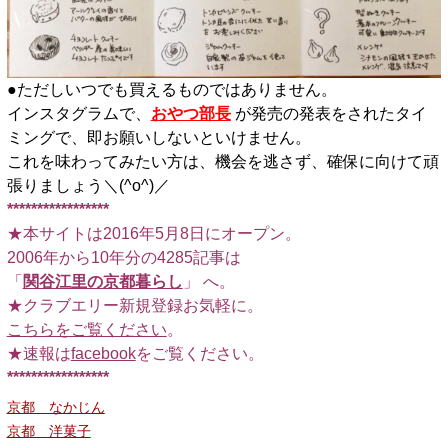
●ただしいつでも買えるものではありません。
インスタグラムで、
おやつ部長
が発売の発表をされたタイ
ミングで、即お願いしないといけません。
これを味わってみたい方は、機会を逃さず、確保に向けて頑
張りましょう＼(^o^)／
*****************
★本サイトは2016年5月8日にオープン。
2006年から10年分の4285記事は
「
関谷江里の京都暮らし
」 へ。
★クラブエリー新規登録お気軽に。
こちらをご覧ください
。
★速報は
facebook
をご覧ください。
*****************
京都 なかじん
京都 洋菓子