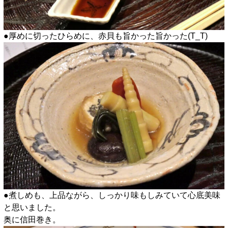
●厚めに切ったひらめに、赤貝も旨かった旨かった(T_T)
●煮しめも、上品ながら、しっかり味もしみていて心底美味
と思いました。
奥に信田巻き。