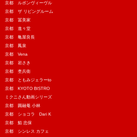
京都 ルボンヴィーヴル
京都 ザ リビングルーム
京都 冨美家
京都 進々堂
京都 亀屋良長
京都 鳳泉
京都 Vena
京都 岩さき
京都 杢兵衛
京都 ともみジェラーto
京都 KYOTO BISTRO
ミクニさん動画シリーズ
京都 圓融菴 小林
京都 ショコラ Dari K
京都 鮨 忠保
京都 シンレス カフェ