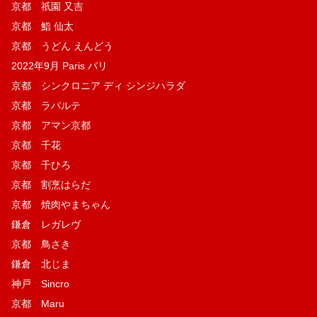
京都 祇園 又吉
京都 鮨 仙太
京都 うどん えんどう
2022年9月 Paris パリ
京都 シンクロニア ディ シンジハラダ
京都 ラパルテ
京都 アマン京都
京都 千花
京都 千ひろ
京都 割烹はらだ
京都 焼肉やまちゃん
鎌倉 レガレヴ
京都 鳥さき
鎌倉 北じま
神戸 Sincro
京都 Maru