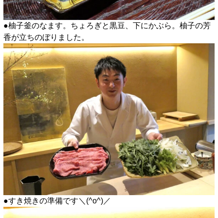
●柚子釜のなます。ちょろぎと黒豆、下にかぶら。柚子の芳
香が立ちのぼりました。
●すき焼きの準備です＼(^o^)／