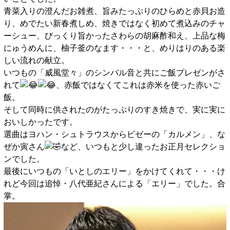
青菜入りの澄んだお雑煮、旨みたっぷりのひらめと赤貝お造
り、めでたい新春煮しめ、焼きではなく初めて煮込みのチャ
ーシュー、びっくり旨かったさわらの胡麻酢和え、上品な梅
にゅうめんに、柚子釜のなます・・・と、めりはりのある楽
しい流れの献立。
いつもの「威風堂々」のシンバル音と共にご飯プレゼンがさ
れて
、赤飯ではなくてこれは赤米を使った赤いご
飯。
そして同時に供されたのがたっぷりのすき焼きで、実に実に
おいしかったです。
選曲はヨハン・シュトラウスからビゼーの「カルメン」、な
ぜか寅さん
など、いつもと少し違ったお正月セレクショ
ンでした。
最後にいつもの「いとしのエリー」をかけてくれて・・・け
れど今回は追悼・八代亜紀さんによる「エリー」でした。合
掌。