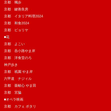
京都 獨歩
京都 鍵善良房
京都 イタリア料理2024
京都 和食2024
京都 ピョリヤ
■花
京都 よこい
京都 呑小路やま岸
京都 洋食堂のろ
神戸歩き
京都 祇園 やま岸
六甲道 ナジィル
京都 葵献心 やま田
京都 宮脇
■オペラ映画
京都 カフェ ポタリ