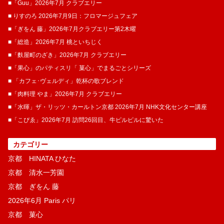
■「Guu」2026年7月 クラブエリー
■ りすのろ 2026年7月9日：フロマージュフェア
■「ぎをん 藤」2026年7月クラブエリー第2木曜
■「総造」2026年7月 桃といちじく
■「麩屋町のざき」2026年7月 クラブエリー
■「果心」のパティスリ「 菓​心」でまるごとシリーズ
■ 「カフェ･ヴェルディ」乾杯の歌ブレンド
■「肉料理 やま」2026年7月 クラブエリー
■「水暉」ザ・リッツ・カールトン京都 2026年7月 NHK文化センター講座
■「こぴゑ」2026年7月 訪問26回目、牛ピルピルに驚いた
カテゴリー
京都 HINATA ひなた
京都 清水一芳園
京都 ぎをん 藤
2026年6月 Paris パリ
京都 菓​心