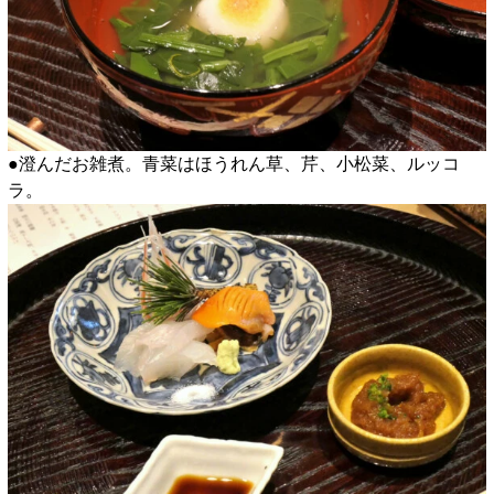
●澄んだお雑煮。青菜はほうれん草、芹、小松菜、ルッコ
ラ。