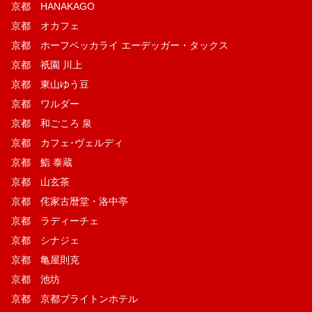
京都 HANAKAGO
京都 オカフェ
京都 ホーフベッカライ エーデッガー・タックス
京都 祇園 川上
京都 東山ゆう豆
京都 ワルダー
京都 和ごころ 泉
京都 カフェ･ヴェルディ
京都 鮨 泰蔵
京都 山玄茶
京都 侘家古暦堂・洛中亭
京都 ラディーチェ
京都 シナジェ
京都 亀屋則克
京都 池坊
京都 京都ブライトンホテル