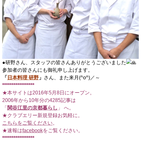
●研野さん、スタッフの皆さんありがとうございました
参加者の皆さんにも御礼申し上げます。
「
日本料理 研野
」
さん、また来月(^o^)／～
*****************
★本サイトは2016年5月8日にオープン。
2006年から10年分の4285記事は
「
関谷江里の京都暮らし
」 へ。
★クラブエリー新規登録お気軽に。
こちらをご覧ください
。
★速報は
facebook
をご覧ください。
*****************