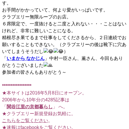
す。
お手間がかかっていて、何より愛がいっぱいです。
クラブエリー無限ループのお店。
６席限定で、一度抜けると二度と入れない・・・ことはない
けれど、非常に難しいことになる。
精根尽き果てるまで仕事をしてくださるから、２日連続でお
願いすることもできない。（クラブエリーの後は靴下に穴あ
いてしまうそうだし
）
「
いまから なかじん
」中村一臣さん、薫さん、今回もあり
がとうございました
参加者の皆さんもありがとう～
*****************
★本サイトは2016年5月8日にオープン。
2006年から10年分の4285記事は
「
関谷江里の京都暮らし
」 へ。
★クラブエリー新規登録お気軽に。
こちらをご覧ください
。
★速報は
facebook
をご覧ください。