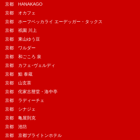
京都 HANAKAGO
京都 オカフェ
京都 ホーフベッカライ エーデッガー・タックス
京都 祇園 川上
京都 東山ゆう豆
京都 ワルダー
京都 和ごころ 泉
京都 カフェ･ヴェルディ
京都 鮨 泰蔵
京都 山玄茶
京都 侘家古暦堂・洛中亭
京都 ラディーチェ
京都 シナジェ
京都 亀屋則克
京都 池坊
京都 京都ブライトンホテル