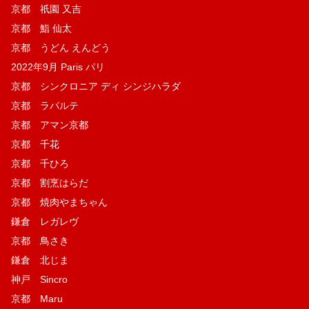
京都 祇園 又吉
京都 鮨 仙太
京都 うどん えんどう
2022年9月 Paris パリ
京都 シンクロニア ディ シンジハラダ
京都 ラパルテ
京都 アマン京都
京都 千花
京都 千ひろ
京都 割烹はらだ
京都 焼肉やまちゃん
鎌倉 レガレヴ
京都 鳥さき
鎌倉 北じま
神戸 Sincro
京都 Maru