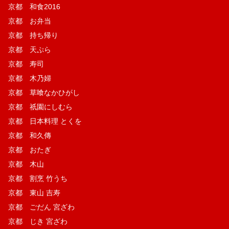
京都 和食2016
京都 お弁当
京都 持ち帰り
京都 天ぷら
京都 寿司
京都 木乃婦
京都 草喰なかひがし
京都 祇園にしむら
京都 日本料理 とくを
京都 和久傳
京都 おたぎ
京都 木山
京都 割烹 竹うち
京都 東山 吉寿
京都 ごだん 宮ざわ
京都 じき 宮ざわ