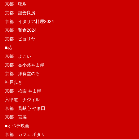
京都 獨歩
京都 鍵善良房
京都 イタリア料理2024
京都 和食2024
京都 ピョリヤ
■花
京都 よこい
京都 呑小路やま岸
京都 洋食堂のろ
神戸歩き
京都 祇園 やま岸
六甲道 ナジィル
京都 葵献心 やま田
京都 宮脇
■オペラ映画
京都 カフェ ポタリ