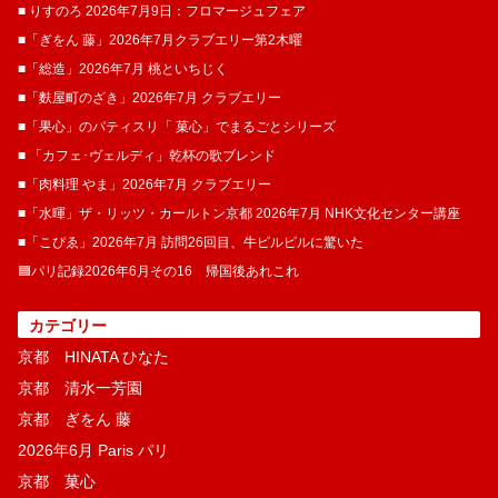
■ りすのろ 2026年7月9日：フロマージュフェア
■「ぎをん 藤」2026年7月クラブエリー第2木曜
■「総造」2026年7月 桃といちじく
■「麩屋町のざき」2026年7月 クラブエリー
■「果心」のパティスリ「 菓​心」でまるごとシリーズ
■ 「カフェ･ヴェルディ」乾杯の歌ブレンド
■「肉料理 やま」2026年7月 クラブエリー
■「水暉」ザ・リッツ・カールトン京都 2026年7月 NHK文化センター講座
■「こぴゑ」2026年7月 訪問26回目、牛ピルピルに驚いた
🟦パリ記録2026年6月その16 帰国後あれこれ
カテゴリー
京都 HINATA ひなた
京都 清水一芳園
京都 ぎをん 藤
2026年6月 Paris パリ
京都 菓​心