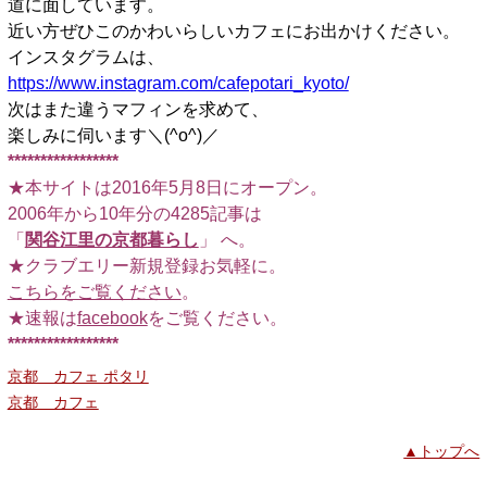
道に面しています。
近い方ぜひこのかわいらしいカフェにお出かけください。
インスタグラムは、
https://www.instagram.com/cafepotari_kyoto/
次はまた違うマフィンを求めて、
楽しみに伺います＼(^o^)／
*****************
★本サイトは2016年5月8日にオープン。
2006年から10年分の4285記事は
「
関谷江里の京都暮らし
」 へ。
★クラブエリー新規登録お気軽に。
こちらをご覧ください
。
★速報は
facebook
をご覧ください。
*****************
京都 カフェ ポタリ
京都 カフェ
▲トップへ