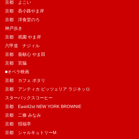
京都 よこい
京都 呑小路やま岸
京都 洋食堂のろ
神戸歩き
京都 祇園 やま岸
六甲道 ナジィル
京都 葵献心 やま田
京都 宮脇
■オペラ映画
京都 カフェ ポタリ
京都 アンティカ ピッツェリア ラジネッロ
スターバックスコーヒー
京都 East42st NEW YORK BROWNIE
京都 二條 みなみ
京都 招福亭
京都 シャルキュトリーM