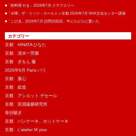
■「肉料理 やま」2026年7月 クラブエリー
■「水暉」ザ・リッツ・カールトン京都 2026年7月 NHK文化センター講座
■「こぴゑ」2026年7月 訪問26回目、牛ピルピルに驚いた
カテゴリー
京都 HINATA ひなた
京都 清水一芳園
京都 ぎをん 藤
2026年6月 Paris パリ
京都 菓​心
京都 総造
京都 アシエット デセール
京都 田淵薬膳研究所
骨折騒ぎ
京都 パンケーキ、ホットケーキ
京都 L'atelier M plus