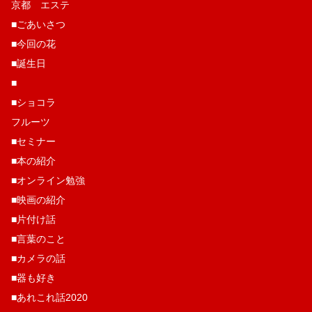
京都 エステ
■ごあいさつ
■今回の花
■誕生日
■
■ショコラ
フルーツ
■セミナー
■本の紹介
■オンライン勉強
■映画の紹介
■片付け話
■言葉のこと
■カメラの話
■器も好き
■あれこれ話2020