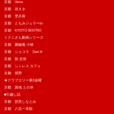
京都 Vena
京都 岩さき
京都 杢兵衛
京都 ともみジェラーto
京都 KYOTO BISTRO
ミクニさん動画シリーズ
京都 圓融菴 小林
京都 ショコラ Dari K
京都 鮨 忠保
京都 シンレス カフェ
京都 研野
★クラブエリー第3金曜
京都 路地 との本
■引越し話
京都 割烹しなとみ
京都 八百一本館