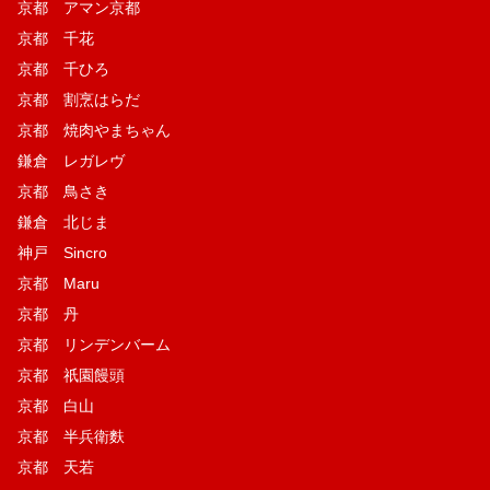
京都 アマン京都
京都 千花
京都 千ひろ
京都 割烹はらだ
京都 焼肉やまちゃん
鎌倉 レガレヴ
京都 鳥さき
鎌倉 北じま
神戸 Sincro
京都 Maru
京都 丹
京都 リンデンバーム
京都 祇園饅頭
京都 白山
京都 半兵衛麩
京都 天若