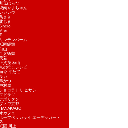
割烹はらだ
焼肉やまちゃん
レガレヴ
鳥さき
北じま
incro
aru
丹
リンデンバーム
祇園饅頭
白山
半兵衛麩
天若
上賀茂 秋山
京の推しレシピ
而今 平たて
ルカ
串かつ
中村屋
ショコラトリ ヒサシ
マドラグ
ナポリタン
ブノワ京都
ANAKAGO
オカフェ
ホーフベッカライ エーデッガー・
ス
祇園 川上