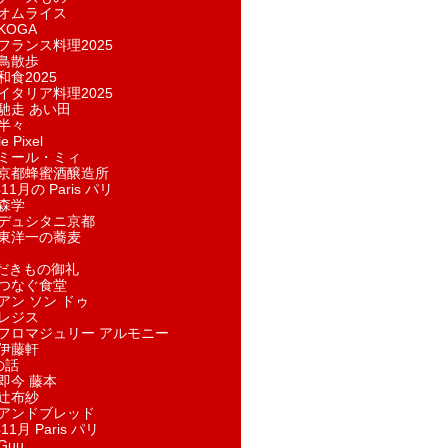
オムライス
KOGA
フランス料理2025
鳥散歩
和食2025
イタリア料理2025
馳走 あい田
半々
e Pixel
ミール・ミィ
京都蜂蜜酒醸造所
11月の Paris パリ
森学
デュシタニ京都
東洋一の蕎麦
ただきもの御礼
つなぐ食堂
アン ソン ドゥ
レジス
フロマジュリー アルモニー
伊藤軒
の話
即今 藤本
辻布紗
アンドブレッド
11月 Paris パリ
Guu