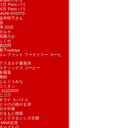
1月 Paris パリ
6月 Paris パリ
UNI KYOTO
坂井咲子さん
器
 2025
タルカ
祇園ろか
ふくや
初訪問
子wabiya
エレファント ファクトリー コーヒ
アスタルテ書茶房
スティックス コーヒー
多羅葉
萬樹
じんぐうみち
コミオン
れ話2025
ニコラ
キラナ スパイス
とりの小路やま岸
ガチ中華
やまもと喫茶
シックスセンシズ京都
HANA吉兆
チーズもの