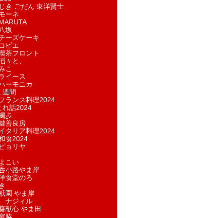
じき ごだん 東洋賢士
モーネ
ARUTA
八坂
チーズケーキ
コピエ
喫茶フロント
滔々と、
みこ
ライース
ハーモニカ
１週間
フランス料理2024
れ話2024
獨歩
鍵善良房
イタリア料理2024
和食2024
ピョリヤ
よこい
呑小路やま岸
洋食堂のろ
き
祇園 やま岸
 ナジィル
葵献心 やま田
宮脇