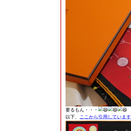
要るもん・・・
以下、
ここから引用しています