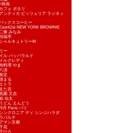
ラ映画
カフェ ポタリ
アンティカ ピッツェリア ラジネッ
バックスコーヒー
st42st NEW YORK BROWNIE
二條 みなみ
招福亭
シャルキュトリーM
リー
イル パッパラルド
メルクレディ
肉料理 やま
八清
牧定
徳まる
エトラ
また吉
祇園 又吉
鮨 仙太
うどん えんどう
9月 Paris パリ
シンクロニア ディ シンジハラダ
ラパルテ
アマン京都
千花
千ひろ