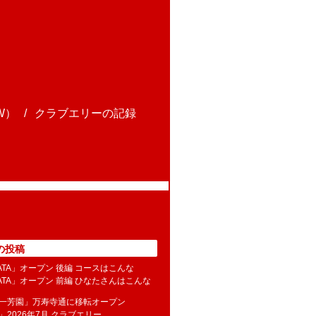
W）
クラブエリーの記録
の投稿
NATA」オープン 後編 コースはこんな
NATA」オープン 前編 ひなたさんはこんな
水一芳園」万寿寺通に移転オープン
」2026年7月 クラブエリー