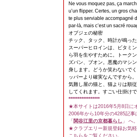
Ne vous moquez pas, ça marche 
u’un flipper. Certes, un gros ch
te plus serviable accompagné d
par-là, mais c’est un sacré roua
オブジェの秘密
チック、タック、時計が鳴った
スーパーヒロインは、ビタミン
ら羽を生やすために。トークン
ズバン、ブオン。悪魔のマシン
身します。どうか笑わないでく
ッパーより確実なんですから。
気難し屋の猫と、猫よりは順従
してくれます。すごい仕掛けで
*****************
★本サイトは2016年5月8日に
2006年から10年分の4285記事
「
関谷江里の京都暮らし
」 へ
★クラブエリー新規登録お気軽
こちらをご覧ください
。