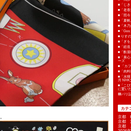
■「じき
■「老香
■「照今
■「夏
■「木乃婦
■「Gu
■ りす
■「ぎを
■「総造
■「麩屋
■「果心
ーズ
■ 「カ
■「肉料
■「水暉
月 NH
■「こぴ
に驚い
🟦パリ
カテ
。
京都 H
京都 
京都 
2026年