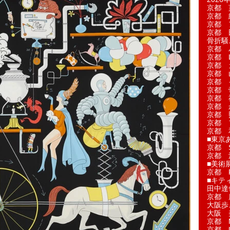
京都 
京都 
京都 
京都 
骨折騒
京都 
京都 L'a
京都 
京都 
京都 
京都 
京都 
京都 
京都 
京都 
京都 
■東京
京都 S
京都 
■美術
京都 
■キテ
田中達
京都 
大阪歩
大阪 
京都 
京都 