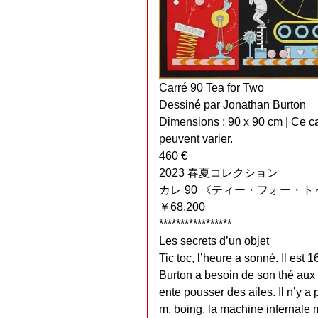
Carré 90 Tea for Two
Dessiné par Jonathan Burton
Dimensions : 90 x 90 cm | Ce ca
peuvent varier.
460 €
2023 春夏コレクション
カレ 90 《ティー・フォー・ト
￥68,200
*****************
Les secrets d’un objet
Tic toc, l’heure a sonné. Il est
Burton a besoin de son thé aux
ente pousser des ailes. Il n’y a pl
m, boing, la machine infernale 