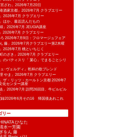
 宮ざわ」2026年7月20日
港酒家京都」2026年7月 クラブエリー
」2026年7月 クラブエリー
帆」ほか、最近読んだもの
」2026年7月 JEUGIA講座
u」2026年7月 クラブエリー
のろ 2026年7月9日：フロマージュフェア
ん 藤」2026年7月クラブエリー第2木曜
」2026年7月 桃といちじく
町のざき」2026年7月 クラブエリー
」のパティスリ「 菓​心」でまるごとシリ
フェ･ヴェルディ」乾杯の歌ブレンド
理 やま」2026年7月 クラブエリー
」ザ・リッツ・カールトン京都 2026年7
K文化センター講座
ゑ」2026年7月 訪問26回目、牛ピルピル
た
記録2026年6月その16 帰国後あれこれ
ゴリー
INATA ひなた
清水一芳園
ぎをん 藤
6月 Paris パリ