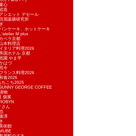
菓​心
総造
アシエット デセール
田淵薬膳研究所
ぎ
パンケーキ、ホットケーキ
telier M plus
カペラ京都
山本料理店
イタリア料理2026
帝国ホテル 京都
祇園 やま平
かはづ
照今
フランス料理2026
和食2026
あちこち2025
UNNY GEORGE COFFEE
漬物
展 個展
ROBYN
ィさん
也
廣澤
き
美術館
MUBE
麩屋町のざき