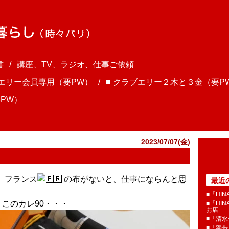
書
講座、TV、ラジオ、仕事ご依頼
ブエリー会員専用（要PW）
■ クラブエリー２木と３金（要P
PW）
2023/07/07(金)
ま、フランス
の布がないと、仕事にならんと思
最近
■「HI
、このカレ90・・・
■「HI
お店
■「清
■「獨歩