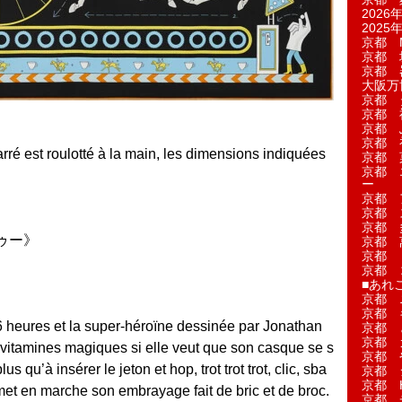
2026年
2025年
京都 M
京都 
京都 
大阪万博
京都 
京都 
京都 
京都 
rré est roulotté à la main, les dimensions indiquées
京都 菓
京都 
ー
京都 
京都 
京都 
ゥー》
京都 
京都 
京都 
■あれこ
京都 
京都 
 16 heures et la super-héroïne dessinée par Jonathan
京都 
京都 
 vitamines magiques si elle veut que son casque se s
京都 
us qu’à insérer le jeton et hop, trot trot trot, clic, sba
京都 
京都 
met en marche son embrayage fait de bric et de broc.
京都 