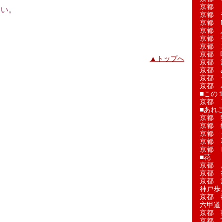
京都 
さい。
京都 
京都 M
京都 
京都 
京都 
京都 
▲トップへ
京都 
京都 
京都 
京都 
■この
京都 
■あれこ
京都 
京都 
京都 
京都 
京都 
■花
京都 
京都 
京都 
神戸歩
京都 
六甲道
京都 
京都 