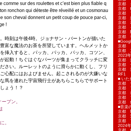
comme sur des roulettes et c’est bien plus fiable q
京都 
京都 
aton ronchon qui déteste être réveillé et un cosmonau
京都 
e son cheval donnent un petit coup de pouce par-ci,
京都 
京都 
ge !
京都 
京都 
京都 
。時刻は午後4時。ジョナサン・バートンが描いた
■Googl
豊富な魔法のお茶を所望しています。ヘルメットか
京都 
京都 
を挿入すると、パッカ、パッカ、パッカ、コツン、
2023年
が起動！ちぐはぐなパーツが集まってクラッチに変
京都 
京都 
ださい。ルーレットのように滑らかに動くし、フリ
京都 
ご心配にはおよびません。起こされるのが大嫌いな
RF1
■ い
な馬を連れた宇宙飛行士があちらこちらでサポート
京都 
しょう！？
京都 
京都 
京都 
オープン。
京都 
■音楽
は
京都 
。
京都 
京都 
に。
2024年
京都 