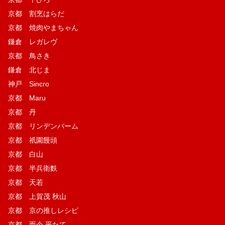
京都 割烹はらだ
京都 焼肉やまちゃん
鎌倉 レガレヴ
京都 鳥さき
鎌倉 北じま
神戸 Sincro
京都 Maru
京都 丹
京都 リンデンバーム
京都 祇園饅頭
京都 白山
京都 半兵衛麩
京都 天若
京都 上賀茂 秋山
京都 京の推しレシピ
京都 而今 平たて