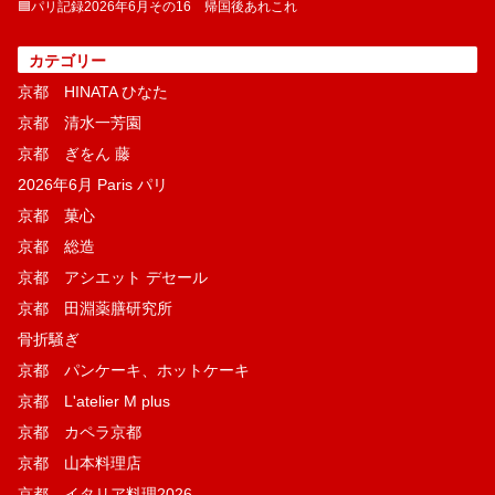
🟦パリ記録2026年6月その16 帰国後あれこれ
カテゴリー
京都 HINATA ひなた
京都 清水一芳園
京都 ぎをん 藤
2026年6月 Paris パリ
京都 菓​心
京都 総造
京都 アシエット デセール
京都 田淵薬膳研究所
骨折騒ぎ
京都 パンケーキ、ホットケーキ
京都 L'atelier M plus
京都 カペラ京都
京都 山本料理店
京都 イタリア料理2026