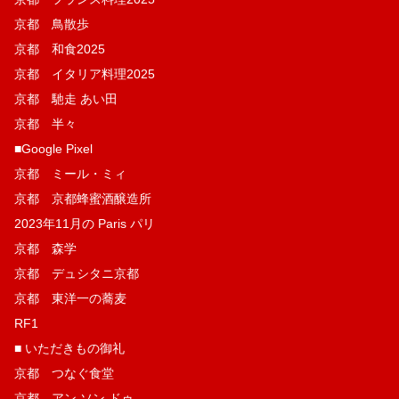
京都 鳥散歩
京都 和食2025
京都 イタリア料理2025
京都 馳走 あい田
京都 半々
■Google Pixel
京都 ミール・ミィ
京都 京都蜂蜜酒醸造所
2023年11月の Paris パリ
京都 森学
京都 デュシタニ京都
京都 東洋一の蕎麦
RF1
■ いただきもの御礼
京都 つなぐ食堂
京都 アン ソン ドゥ