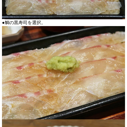
●鯛の黒寿司を選択。