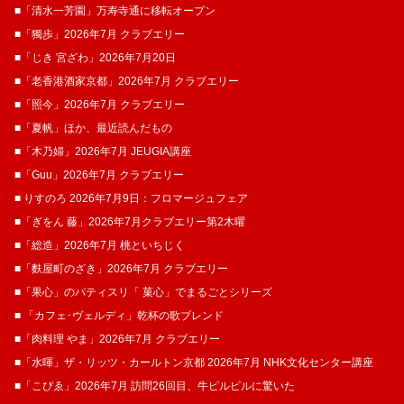
■「清水一芳園」万寿寺通に移転オープン
■「獨歩」2026年7月 クラブエリー
■「じき 宮ざわ」2026年7月20日
■「老香港酒家京都」2026年7月 クラブエリー
■「照今」2026年7月 クラブエリー
■「夏帆」ほか、最近読んだもの
■「木乃婦」2026年7月 JEUGIA講座
■「Guu」2026年7月 クラブエリー
■ りすのろ 2026年7月9日：フロマージュフェア
■「ぎをん 藤」2026年7月クラブエリー第2木曜
■「総造」2026年7月 桃といちじく
■「麩屋町のざき」2026年7月 クラブエリー
■「果心」のパティスリ「 菓​心」でまるごとシリーズ
■ 「カフェ･ヴェルディ」乾杯の歌ブレンド
■「肉料理 やま」2026年7月 クラブエリー
■「水暉」ザ・リッツ・カールトン京都 2026年7月 NHK文化センター講座
■「こぴゑ」2026年7月 訪問26回目、牛ピルピルに驚いた