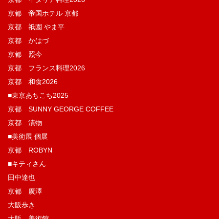
京都 帝国ホテル 京都
京都 祇園 やま平
京都 かはづ
京都 照今
京都 フランス料理2026
京都 和食2026
■東京あちこち2025
京都 SUNNY GEORGE COFFEE
京都 漬物
■美術展 個展
京都 ROBYN
■キティさん
田中達也
京都 廣澤
大阪歩き
大阪 美術館