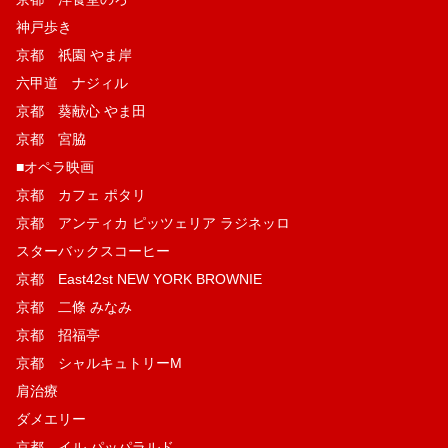
神戸歩き
京都 祇園 やま岸
六甲道 ナジィル
京都 葵献心 やま田
京都 宮脇
■オペラ映画
京都 カフェ ポタリ
京都 アンティカ ピッツェリア ラジネッロ
スターバックスコーヒー
京都 East42st NEW YORK BROWNIE
京都 二條 みなみ
京都 招福亭
京都 シャルキュトリーM
肩治療
ダメエリー
京都 イル パッパラルド