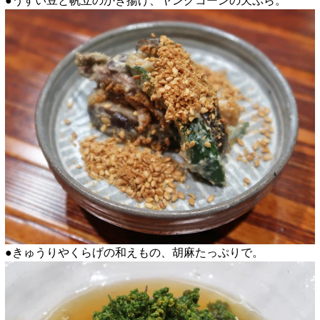
●うすい豆と帆立のかき揚げ、ヤングコーンの天ぷら。
●きゅうりやくらげの和えもの、胡麻たっぷりで。