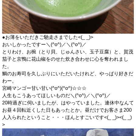
●お薄をいただきご馳走さまでした<(_ _)>
おいしかったですー＼(^o^)／＼(^o^)／
とりわけ、お椀（とり貝、じゅんさい、玉子豆腐）と、賀茂
茄子と京鴨に花山椒をのせた炊き合わせに心を奪われまし
た。
鯛のお寿司を久しぶりにいただいたけれど、やっぱり好きだ
わー。
宮崎マンゴー甘い甘い(^o^)(^o^)☆☆☆
人生もこうあってほしいものだ＼(^o^)／＼(^o^)／
20時過ぎに伺いましたが、はやっていました。連休中なんて
お昼４回転近くした日もあったとか。昼だけでお客さま200
人入られたということ・・・ほんとすごいです<(_ _)><(_ _)
>