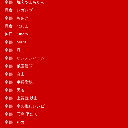
京都 焼肉やまちゃん
鎌倉 レガレヴ
京都 鳥さき
鎌倉 北じま
神戸 Sincro
京都 Maru
京都 丹
京都 リンデンバーム
京都 祇園饅頭
京都 白山
京都 半兵衛麩
京都 天若
京都 上賀茂 秋山
京都 京の推しレシピ
京都 而今 平たて
京都 ルカ