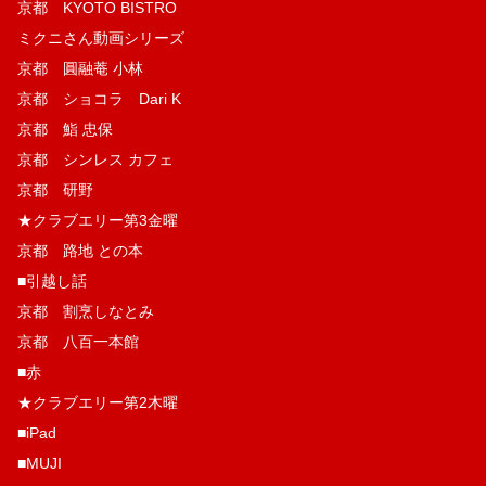
京都 KYOTO BISTRO
ミクニさん動画シリーズ
京都 圓融菴 小林
京都 ショコラ Dari K
京都 鮨 忠保
京都 シンレス カフェ
京都 研野
★クラブエリー第3金曜
京都 路地 との本
■引越し話
京都 割烹しなとみ
京都 八百一本館
■赤
★クラブエリー第2木曜
■iPad
■MUJI