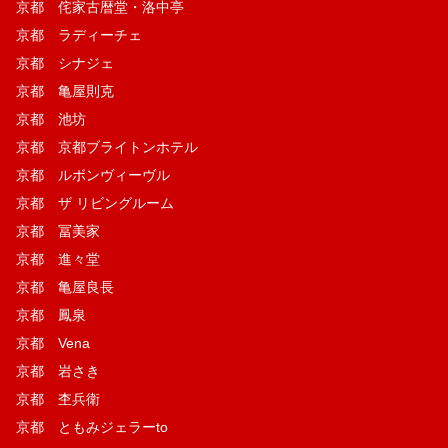
京都 侘家古暦堂・洛中亭
京都 ラディーチェ
京都 シナジェ
京都 亀屋則克
京都 池坊
京都 京都ブライトンホテル
京都 ルボンヴィーヴル
京都 ザ リビングルーム
京都 冨美家
京都 進々堂
京都 亀屋良長
京都 鳳泉
京都 Vena
京都 岩さき
京都 杢兵衛
京都 ともみジェラーto