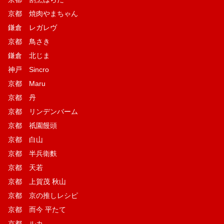
京都 焼肉やまちゃん
鎌倉 レガレヴ
京都 鳥さき
鎌倉 北じま
神戸 Sincro
京都 Maru
京都 丹
京都 リンデンバーム
京都 祇園饅頭
京都 白山
京都 半兵衛麩
京都 天若
京都 上賀茂 秋山
京都 京の推しレシピ
京都 而今 平たて
京都 ルカ