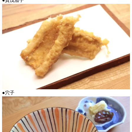
●賀茂茄子
●穴子