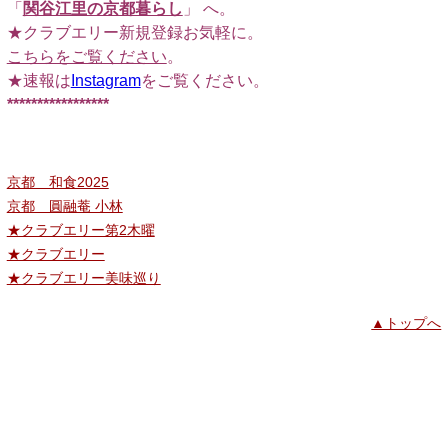
「
関谷江里の京都暮らし
」 へ。
★クラブエリー新規登録お気軽に。
こちらをご覧ください
。
★速報は
Instagram
をご覧ください。
*****************
京都 和食2025
京都 圓融菴 小林
★クラブエリー第2木曜
★クラブエリー
★クラブエリー美味巡り
▲トップへ