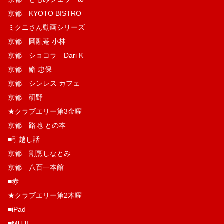
京都 KYOTO BISTRO
ミクニさん動画シリーズ
京都 圓融菴 小林
京都 ショコラ Dari K
京都 鮨 忠保
京都 シンレス カフェ
京都 研野
★クラブエリー第3金曜
京都 路地 との本
■引越し話
京都 割烹しなとみ
京都 八百一本館
■赤
★クラブエリー第2木曜
■iPad
■MUJI