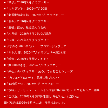
■「獨歩」2026年7月 クラブエリー
■「じき 宮ざわ」2026年7月20日
■「老香港酒家京都」2026年7月 クラブエリー
■「照今」2026年7月 クラブエリー
■「夏帆」ほか、最近読んだもの
■「木乃婦」2026年7月 JEUGIA講座
■「Guu」2026年7月 クラブエリー
■ りすのろ 2026年7月9日：フロマージュフェア
■「ぎをん 藤」2026年7月クラブエリー第2木曜
■「総造」2026年7月 桃といちじく
■「麩屋町のざき」2026年7月 クラブエリー
■「果心」のパティスリ「 菓​心」でまるごとシリーズ
■ 「カフェ･ヴェルディ」乾杯の歌ブレンド
■「肉料理 やま」2026年7月 クラブエリー
■「水暉」ザ・リッツ・カールトン京都 2026年7月 NHK文化センター講座
■「こぴゑ」2026年7月 訪問26回目、牛ピルピルに驚いた
🟦パリ記録2026年6月その16 帰国後あれこれ