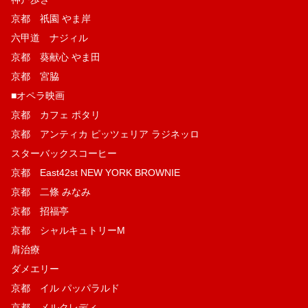
京都 祇園 やま岸
六甲道 ナジィル
京都 葵献心 やま田
京都 宮脇
■オペラ映画
京都 カフェ ポタリ
京都 アンティカ ピッツェリア ラジネッロ
スターバックスコーヒー
京都 East42st NEW YORK BROWNIE
京都 二條 みなみ
京都 招福亭
京都 シャルキュトリーM
肩治療
ダメエリー
京都 イル パッパラルド
京都 メルクレディ