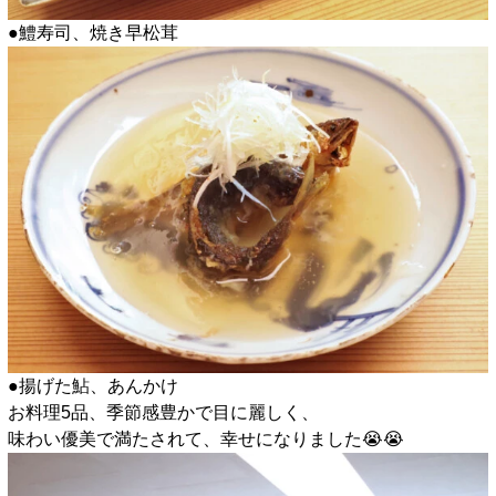
●鱧寿司、焼き早松茸
●揚げた鮎、あんかけ
お料理5品、季節感豊かで目に麗しく、
味わい優美で満たされて、幸せになりました😭😭