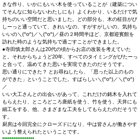
きな作り、いかにもいい木を使っていることが（建築につい
てそんなに知らないわたしにも）よくわかり、いるだけで気
持ちのいい空間だと思いました。どの部分も、木の柾目がび
しーっと通っていて、きれいなの、すがすがしいの、気持ち
いいの＼(^o^)／＼(^o^)／昼の２時間半ほど、京都迎賓館を
訪れた時のような気持ちで過ごすことができました。
●寺田慎太郎さんは20代の頃からお店の改装を考えていた
と。それからちょうど20年、すべてのタイミングがぴたーっ
と合って、温めてきた思いを実現できたのだそうです。
思い通りにできた？ とお尋ねしたら、「思った以上のもの
ができた」ということでした。すばらしい＼(^o^)／＼(^o^)
／
いい大工さんとの出会いがあって、これだけの銘木を入れて
もらえたり、ところどころ唐紙を使う、竹を使う、天井にも
細工をする、他、さまざまな工夫をしてもらえたのだそうで
す。
厨房は今回完全にクローズドになり、中は皆さんが働きやす
いよう整えられたということです。
*****************