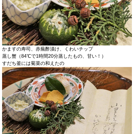
かますの寿司、赤蕪酢漬け、くわいチップ
蒸し蟹（84℃で1時間20分蒸したもの、甘い！）
すだち釜には菊菜の和えたの