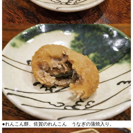
●れんこん餅、佐賀のれんこん うなぎの蒲焼入り。