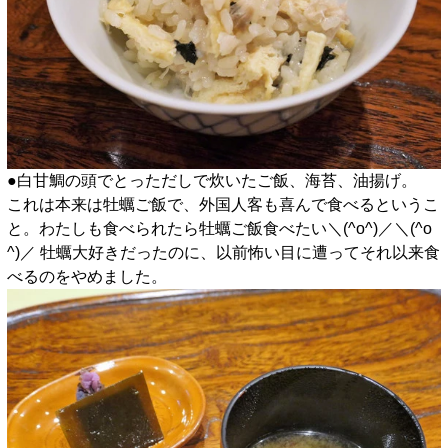
●白甘鯛の頭でとっただしで炊いたご飯、海苔、油揚げ。
これは本来は牡蠣ご飯で、外国人客も喜んで食べるというこ
と。わたしも食べられたら牡蠣ご飯食べたい＼(^o^)／＼(^o
^)／ 牡蠣大好きだったのに、以前怖い目に遭ってそれ以来食
べるのをやめました。