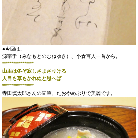
●今回は、
源宗于（みなもとのむねゆき）、小倉百人一首から。
*****************
山里は冬ぞ寂しさまさりける
人目も草もかれぬと思へば
*****************
寺田慎太郎さんの直筆、たおやめぶりで美麗です。