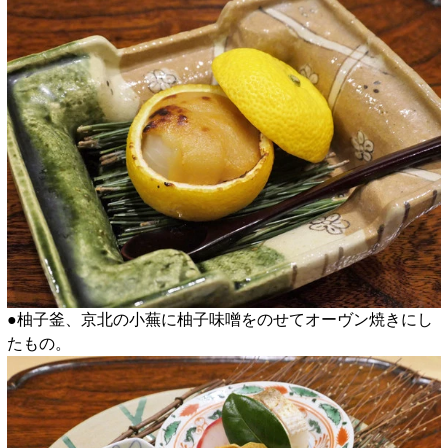
●柚子釜、京北の小蕪に柚子味噌をのせてオーヴン焼きにし
たもの。