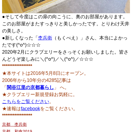
●そして今度はこの扉の向こうに、奥のお部屋があります。
このお部屋がまたすっきりと美しかったです。とりわけ天井
の美しさ。
●新しくなった「
杢兵衛
（もくべえ）」さん、本当によかっ
たです(^o^)☆☆☆
2020年2月にクラブエリーをさっそくお願いしました。皆さ
んどうぞ楽しみに＼(^o^)／＼(^o^)／☆☆☆
*****************
★本サイトは2016年5月8日にオープン。
2006年から10年分の4285記事は
「
関谷江里の京都暮らし
」 へ。
★クラブエリー新規登録お気軽に。
こちらをご覧ください
。
★速報は
facebook
をご覧ください。
*****************
京都 杢兵衛
京都 和食2019