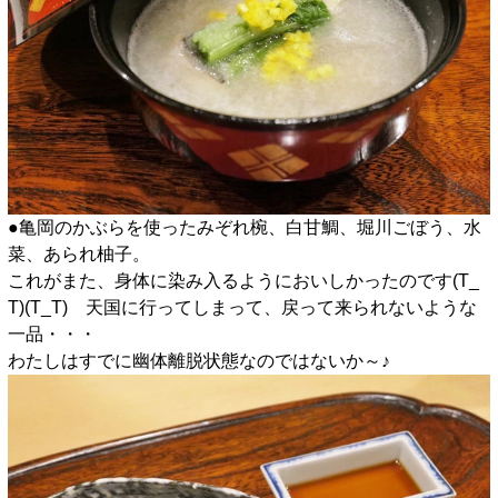
●亀岡のかぶらを使ったみぞれ椀、白甘鯛、堀川ごぼう、水
菜、あられ柚子。
これがまた、身体に染み入るようにおいしかったのです(T_
T)(T_T) 天国に行ってしまって、戻って来られないような
一品・・・
わたしはすでに幽体離脱状態なのではないか～♪