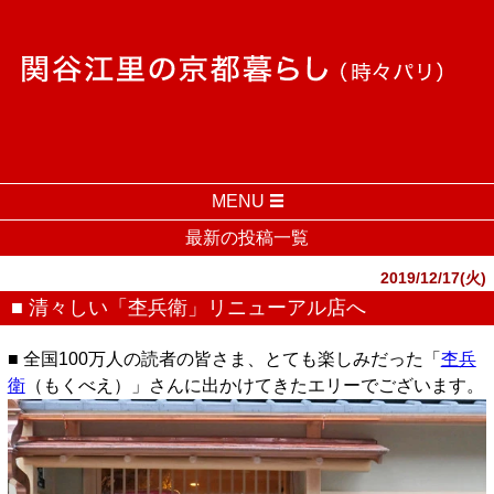
MENU
最新の投稿一覧
2019/12/17(火)
■ 清々しい「杢兵衛」リニューアル店へ
■ 全国100万人の読者の皆さま、とても楽しみだった「
杢兵
衛
（もくべえ）」さんに出かけてきたエリーでございます。