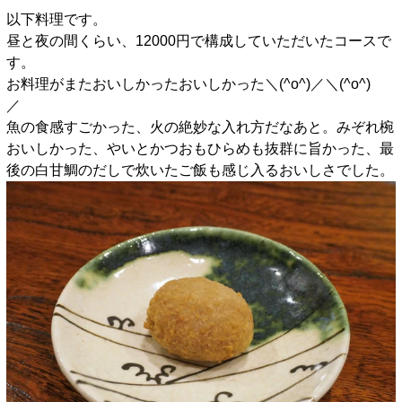
以下料理です。
昼と夜の間くらい、12000円で構成していただいたコースで
す。
お料理がまたおいしかったおいしかった＼(^o^)／＼(^o^)
／
魚の食感すごかった、火の絶妙な入れ方だなあと。みぞれ椀
おいしかった、やいとかつおもひらめも抜群に旨かった、最
後の白甘鯛のだしで炊いたご飯も感じ入るおいしさでした。