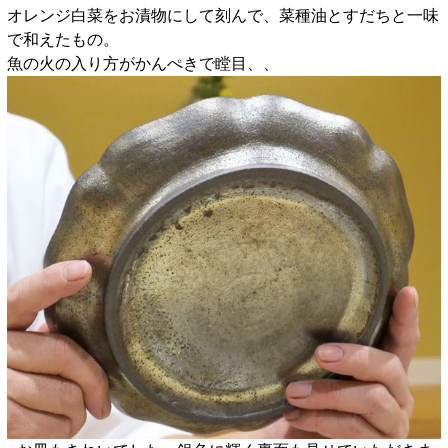
オレンジ白菜をお漬物にして刻んで、菜種油とすだちと一味
で和えたもの。
魚の火の入り方がかんぺきで瞠目、、