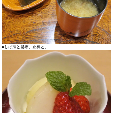
●しば漬と昆布、止椀と。