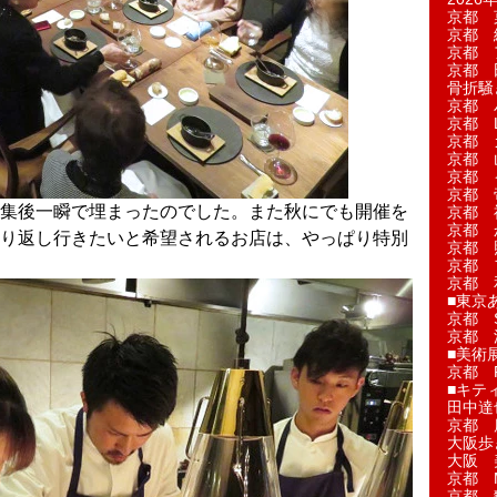
京都 
京都 
京都 
京都 
骨折騒
京都 
京都 L'a
京都 
京都 
京都 
京都 
が募集後一瞬で埋まったのでした。また秋にでも開催を
京都 
京都 
り返し行きたいと希望されるお店は、やっぱり特別
京都 
京都 
京都 
■東京
京都 S
京都 
■美術
京都 
■キテ
田中達
京都 
大阪歩
大阪 
京都 
京都 