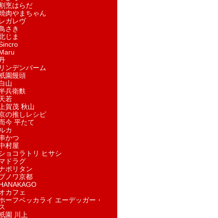
割烹はらだ
焼肉やまちゃん
レガレヴ
鳥さき
北じま
incro
aru
丹
リンデンバーム
祇園饅頭
白山
半兵衛麩
天若
上賀茂 秋山
京の推しレシピ
而今 平たて
ルカ
串かつ
中村屋
ショコラトリ ヒサシ
マドラグ
ナポリタン
ブノワ京都
ANAKAGO
オカフェ
ホーフベッカライ エーデッガー・
ス
祇園 川上