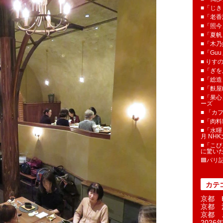
■「じき
■「老香
■「照今
■「夏
■「木乃婦
■「Gu
■ りす
■「ぎを
■「総造
■「麩屋
■「果心
ーズ
■ 「カ
■「肉料
■「水暉
月 NH
■「こぴ
に驚い
🟦パリ
カテ
京都 H
京都 
京都 
2026年