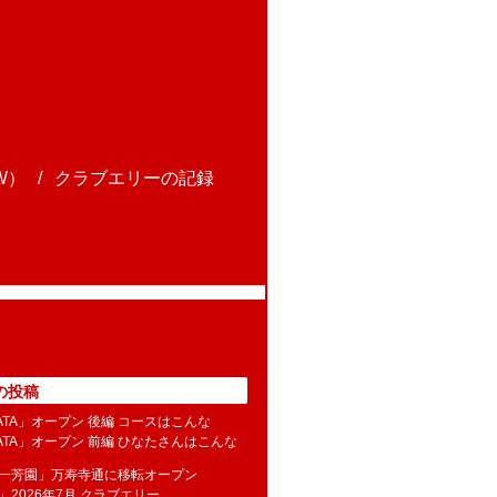
W）
クラブエリーの記録
の投稿
NATA」オープン 後編 コースはこんな
NATA」オープン 前編 ひなたさんはこんな
水一芳園」万寿寺通に移転オープン
」2026年7月 クラブエリー