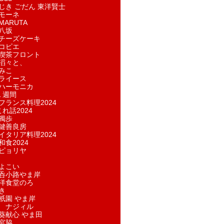
じき ごだん 東洋賢士
モーネ
ARUTA
八坂
チーズケーキ
コピエ
喫茶フロント
滔々と、
みこ
ライース
ハーモニカ
１週間
フランス料理2024
れ話2024
獨歩
鍵善良房
イタリア料理2024
和食2024
ピョリヤ
よこい
呑小路やま岸
洋食堂のろ
き
祇園 やま岸
 ナジィル
葵献心 やま田
宮脇