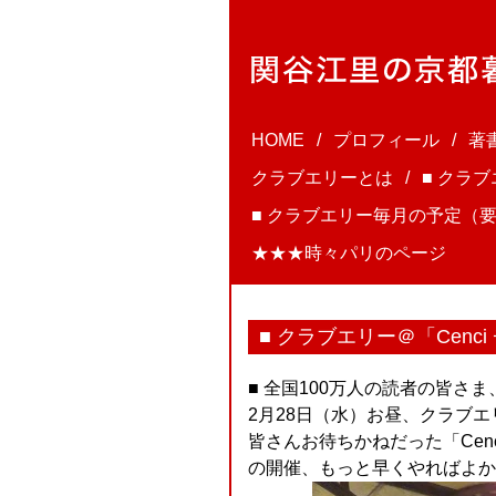
HOME
プロフィール
著
クラブエリーとは
■ クラ
■ クラブエリー毎月の予定（要
★★★時々パリのページ
■ クラブエリー＠「Cenc
■ 全国100万人の読者の皆さ
2月28日（水）お昼、クラブエリー
皆さんお待ちかねだった「Cenc
の開催、もっと早くやればよかったー