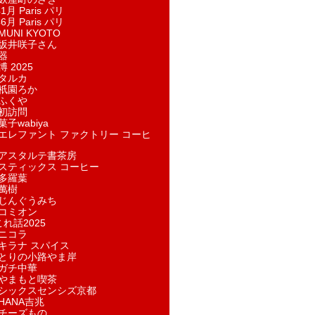
1月 Paris パリ
6月 Paris パリ
UNI KYOTO
坂井咲子さん
器
 2025
タルカ
祇園ろか
ふくや
初訪問
子wabiya
エレファント ファクトリー コーヒ
アスタルテ書茶房
スティックス コーヒー
多羅葉
萬樹
じんぐうみち
コミオン
れ話2025
ニコラ
キラナ スパイス
とりの小路やま岸
ガチ中華
やまもと喫茶
シックスセンシズ京都
HANA吉兆
チーズもの