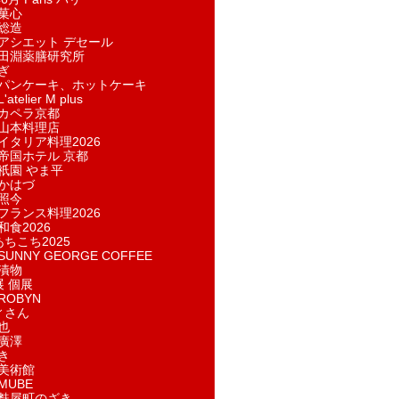
菓​心
総造
アシエット デセール
田淵薬膳研究所
ぎ
パンケーキ、ホットケーキ
telier M plus
カペラ京都
山本料理店
イタリア料理2026
帝国ホテル 京都
祇園 やま平
かはづ
照今
フランス料理2026
和食2026
あちこち2025
UNNY GEORGE COFFEE
漬物
展 個展
ROBYN
ィさん
也
廣澤
き
美術館
MUBE
麩屋町のざき