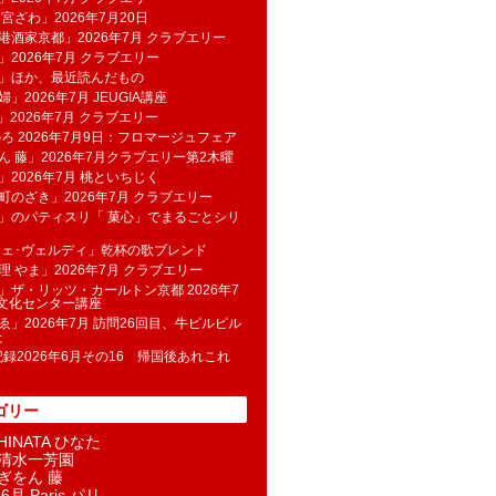
 宮ざわ」2026年7月20日
港酒家京都」2026年7月 クラブエリー
」2026年7月 クラブエリー
帆」ほか、最近読んだもの
」2026年7月 JEUGIA講座
u」2026年7月 クラブエリー
のろ 2026年7月9日：フロマージュフェア
ん 藤」2026年7月クラブエリー第2木曜
」2026年7月 桃といちじく
町のざき」2026年7月 クラブエリー
」のパティスリ「 菓​心」でまるごとシリ
フェ･ヴェルディ」乾杯の歌ブレンド
理 やま」2026年7月 クラブエリー
」ザ・リッツ・カールトン京都 2026年7
K文化センター講座
ゑ」2026年7月 訪問26回目、牛ピルピル
た
記録2026年6月その16 帰国後あれこれ
ゴリー
INATA ひなた
清水一芳園
ぎをん 藤
6月 Paris パリ