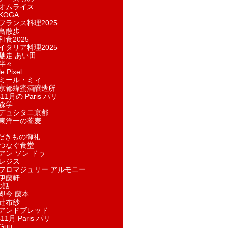
オムライス
KOGA
フランス料理2025
鳥散歩
和食2025
イタリア料理2025
馳走 あい田
半々
e Pixel
ミール・ミィ
京都蜂蜜酒醸造所
11月の Paris パリ
森学
デュシタニ京都
東洋一の蕎麦
ただきもの御礼
つなぐ食堂
アン ソン ドゥ
レジス
フロマジュリー アルモニー
伊藤軒
の話
即今 藤本
辻布紗
アンドブレッド
11月 Paris パリ
Guu