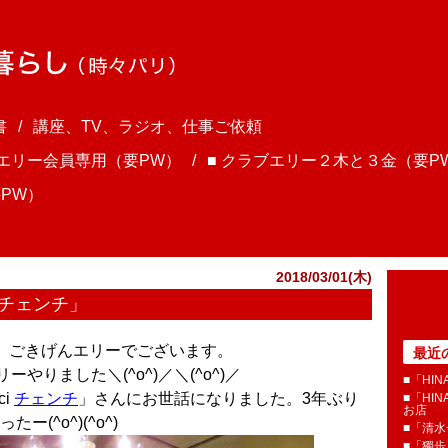
書
講座、TV、ラジオ、仕事ご依頼
ブエリー会員専用（要PW）
■ クラブエリー２木と３金（要P
PW）
2018/03/01(木)
i チェンチ」
ま、ごきげんエリーでございます。
最近
やりました＼(^o^)／＼(^o^)／
■「HI
i
チェンチ
」さんにお世話になりました。3年ぶり
■「HI
お店
(^o^)(^o^)
■「清
■「獨歩