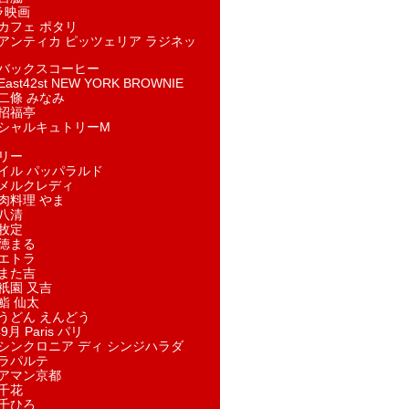
ラ映画
カフェ ポタリ
アンティカ ピッツェリア ラジネッ
バックスコーヒー
st42st NEW YORK BROWNIE
二條 みなみ
招福亭
シャルキュトリーM
リー
イル パッパラルド
メルクレディ
肉料理 やま
八清
牧定
徳まる
エトラ
また吉
祇園 又吉
鮨 仙太
うどん えんどう
9月 Paris パリ
シンクロニア ディ シンジハラダ
ラパルテ
アマン京都
千花
千ひろ