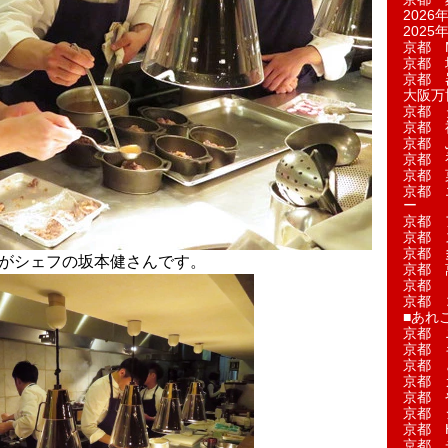
2026年
2025年
京都 M
京都 
京都 
大阪万博
京都 
京都 
京都 
京都 
京都 菓
京都 
ー
京都 
京都 
京都 
央がシェフの坂本健さんです。
京都 
京都 
京都 
■あれこ
京都 
京都 
京都 
京都 
京都 
京都 
京都 
京都 