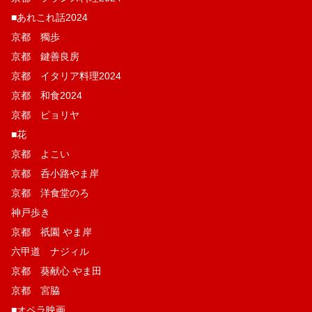
■あれこれ話2024
京都 獨歩
京都 鍵善良房
京都 イタリア料理2024
京都 和食2024
京都 ピョリヤ
■花
京都 よこい
京都 呑小路やま岸
京都 洋食堂のろ
神戸歩き
京都 祇園 やま岸
六甲道 ナジィル
京都 葵献心 やま田
京都 宮脇
■オペラ映画