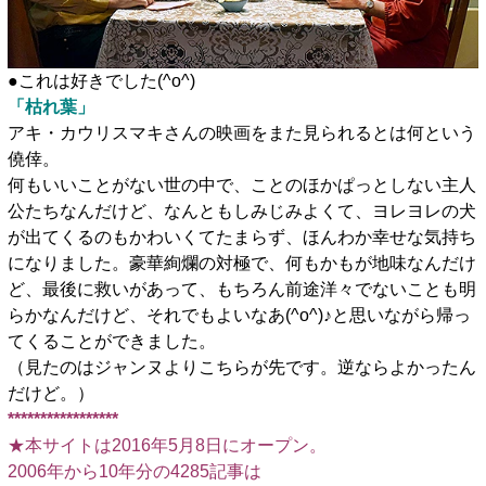
●これは好きでした(^o^)
「枯れ葉」
アキ・カウリスマキさんの映画をまた見られるとは何という
僥倖。
何もいいことがない世の中で、ことのほかぱっとしない主人
公たちなんだけど、なんともしみじみよくて、ヨレヨレの犬
が出てくるのもかわいくてたまらず、ほんわか幸せな気持ち
になりました。豪華絢爛の対極で、何もかもが地味なんだけ
ど、最後に救いがあって、もちろん前途洋々でないことも明
らかなんだけど、それでもよいなあ(^o^)♪と思いながら帰っ
てくることができました。
（見たのはジャンヌよりこちらが先です。逆ならよかったん
だけど。）
*****************
★本サイトは2016年5月8日にオープン。
2006年から10年分の4285記事は