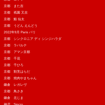
京都 また吉
京都 祇園 又吉
京都 鮨 仙太
京都 うどん えんどう
2022年9月 Paris パリ
京都 シンクロニア ディ シンジハラダ
京都 ラパルテ
京都 アマン京都
京都 千花
京都 千ひろ
京都 割烹はらだ
京都 焼肉やまちゃん
鎌倉 レガレヴ
京都 鳥さき
鎌倉 北じま
神戸 Sincro