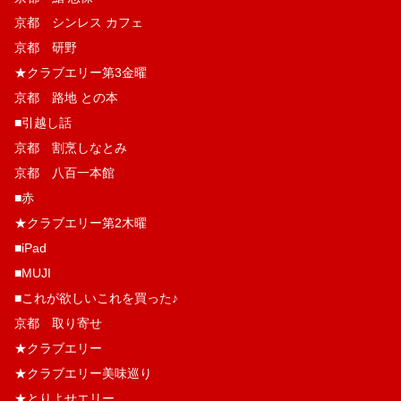
京都 シンレス カフェ
京都 研野
★クラブエリー第3金曜
京都 路地 との本
■引越し話
京都 割烹しなとみ
京都 八百一本館
■赤
★クラブエリー第2木曜
■iPad
■MUJI
■これが欲しいこれを買った♪
京都 取り寄せ
★クラブエリー
★クラブエリー美味巡り
★とりよせエリー