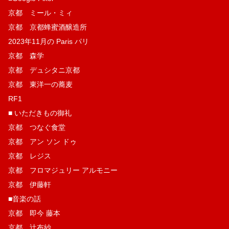
京都 ミール・ミィ
京都 京都蜂蜜酒醸造所
2023年11月の Paris パリ
京都 森学
京都 デュシタニ京都
京都 東洋一の蕎麦
RF1
■ いただきもの御礼
京都 つなぐ食堂
京都 アン ソン ドゥ
京都 レジス
京都 フロマジュリー アルモニー
京都 伊藤軒
■音楽の話
京都 即今 藤本
京都 辻布紗