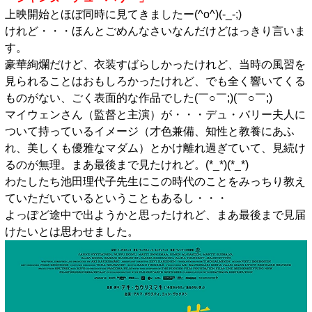
上映開始とほぼ同時に見てきましたー(^o^)(-_-;)
けれど・・・ほんとごめんなさいなんだけどはっきり言いま
す。
豪華絢爛だけど、衣装すばらしかったけれど、当時の風習を
見られることはおもしろかったけれど、でも全く響いてくる
ものがない、ごく表面的な作品でした(￣○￣;)(￣○￣;)
マイウェンさん（監督と主演）が・・・デュ・バリー夫人に
ついて持っているイメージ（才色兼備、知性と教養にあふ
れ、美しくも優雅なマダム）とかけ離れ過ぎていて、見続け
るのが無理。まあ最後まで見たけれど。(*_*)(*_*)
わたしたち池田理代子先生にこの時代のことをみっちり教え
ていただいているということもあるし・・・
よっぽど途中で出ようかと思ったけれど、まあ最後まで見届
けたいとは思わせました。