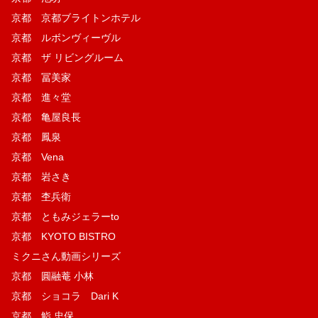
京都 京都ブライトンホテル
京都 ルボンヴィーヴル
京都 ザ リビングルーム
京都 冨美家
京都 進々堂
京都 亀屋良長
京都 鳳泉
京都 Vena
京都 岩さき
京都 杢兵衛
京都 ともみジェラーto
京都 KYOTO BISTRO
ミクニさん動画シリーズ
京都 圓融菴 小林
京都 ショコラ Dari K
京都 鮨 忠保