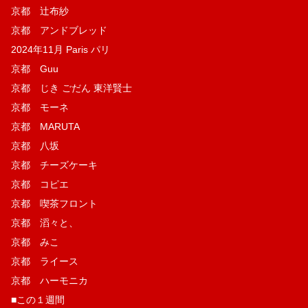
京都 辻布紗
京都 アンドブレッド
2024年11月 Paris パリ
京都 Guu
京都 じき ごだん 東洋賢士
京都 モーネ
京都 MARUTA
京都 八坂
京都 チーズケーキ
京都 コピエ
京都 喫茶フロント
京都 滔々と、
京都 みこ
京都 ライース
京都 ハーモニカ
■この１週間