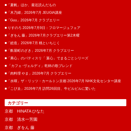
■「夏帆」ほか、最近読んだもの
■「木乃婦」2026年7月 JEUGIA講座
■「Guu」2026年7月 クラブエリー
■ りすのろ 2026年7月9日：フロマージュフェア
■「ぎをん 藤」2026年7月クラブエリー第2木曜
■「総造」2026年7月 桃といちじく
■「麩屋町のざき」2026年7月 クラブエリー
■「果心」のパティスリ「 菓​心」でまるごとシリーズ
■ 「カフェ･ヴェルディ」乾杯の歌ブレンド
■「肉料理 やま」2026年7月 クラブエリー
■「水暉」ザ・リッツ・カールトン京都 2026年7月 NHK文化センター講座
■「こぴゑ」2026年7月 訪問26回目、牛ピルピルに驚いた
カテゴリー
京都 HINATA ひなた
京都 清水一芳園
京都 ぎをん 藤