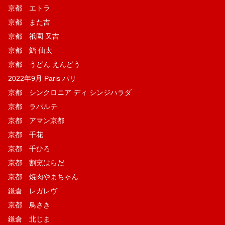
京都 エトラ
京都 また吉
京都 祇園 又吉
京都 鮨 仙太
京都 うどん えんどう
2022年9月 Paris パリ
京都 シンクロニア ディ シンジハラダ
京都 ラパルテ
京都 アマン京都
京都 千花
京都 千ひろ
京都 割烹はらだ
京都 焼肉やまちゃん
鎌倉 レガレヴ
京都 鳥さき
鎌倉 北じま