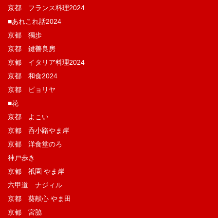
京都 フランス料理2024
■あれこれ話2024
京都 獨歩
京都 鍵善良房
京都 イタリア料理2024
京都 和食2024
京都 ピョリヤ
■花
京都 よこい
京都 呑小路やま岸
京都 洋食堂のろ
神戸歩き
京都 祇園 やま岸
六甲道 ナジィル
京都 葵献心 やま田
京都 宮脇