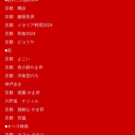
京都 獨歩
京都 鍵善良房
京都 イタリア料理2024
京都 和食2024
京都 ピョリヤ
■花
京都 よこい
京都 呑小路やま岸
京都 洋食堂のろ
神戸歩き
京都 祇園 やま岸
六甲道 ナジィル
京都 葵献心 やま田
京都 宮脇
■オペラ映画
京都 カフェ ポタリ