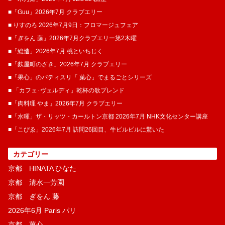
■「Guu」2026年7月 クラブエリー
■ りすのろ 2026年7月9日：フロマージュフェア
■「ぎをん 藤」2026年7月クラブエリー第2木曜
■「総造」2026年7月 桃といちじく
■「麩屋町のざき」2026年7月 クラブエリー
■「果心」のパティスリ「 菓​心」でまるごとシリーズ
■ 「カフェ･ヴェルディ」乾杯の歌ブレンド
■「肉料理 やま」2026年7月 クラブエリー
■「水暉」ザ・リッツ・カールトン京都 2026年7月 NHK文化センター講座
■「こぴゑ」2026年7月 訪問26回目、牛ピルピルに驚いた
カテゴリー
京都 HINATA ひなた
京都 清水一芳園
京都 ぎをん 藤
2026年6月 Paris パリ
京都 菓​心