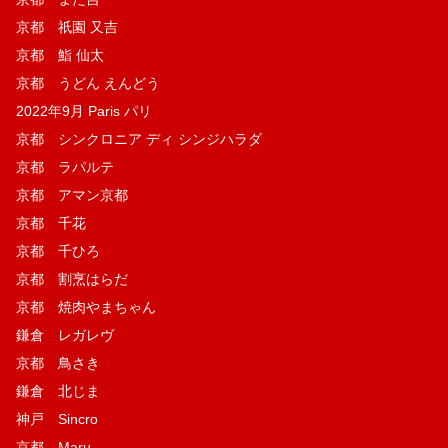
京都 祇園 又吉
京都 鮨 仙太
京都 うどん えんどう
2022年9月 Paris パリ
京都 シンクロニア ディ シンジハラダ
京都 ラパルテ
京都 アマン京都
京都 千花
京都 千ひろ
京都 割烹はらだ
京都 焼肉やまちゃん
鎌倉 レガレヴ
京都 鳥さき
鎌倉 北じま
神戸 Sincro
京都 Maru