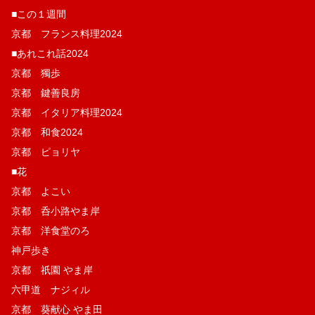
■この１週間
京都 フランス料理2024
■あれこれ話2024
京都 獨歩
京都 鍵善良房
京都 イタリア料理2024
京都 和食2024
京都 ピョリヤ
■花
京都 よこい
京都 呑小路やま岸
京都 洋食堂のろ
神戸歩き
京都 祇園 やま岸
六甲道 ナジィル
京都 葵献心 やま田