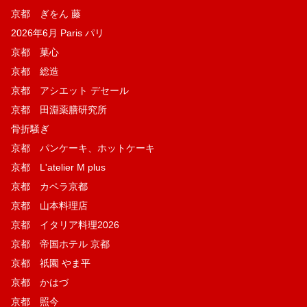
京都 ぎをん 藤
2026年6月 Paris パリ
京都 菓​心
京都 総造
京都 アシエット デセール
京都 田淵薬膳研究所
骨折騒ぎ
京都 パンケーキ、ホットケーキ
京都 L'atelier M plus
京都 カペラ京都
京都 山本料理店
京都 イタリア料理2026
京都 帝国ホテル 京都
京都 祇園 やま平
京都 かはづ
京都 照今