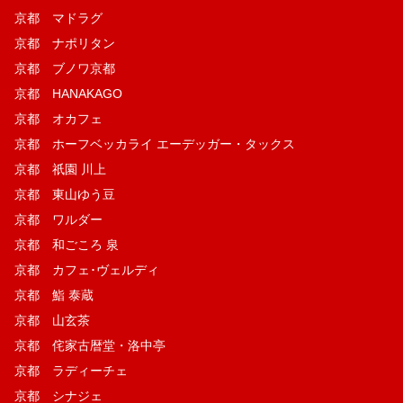
京都 マドラグ
京都 ナポリタン
京都 ブノワ京都
京都 HANAKAGO
京都 オカフェ
京都 ホーフベッカライ エーデッガー・タックス
京都 祇園 川上
京都 東山ゆう豆
京都 ワルダー
京都 和ごころ 泉
京都 カフェ･ヴェルディ
京都 鮨 泰蔵
京都 山玄茶
京都 侘家古暦堂・洛中亭
京都 ラディーチェ
京都 シナジェ