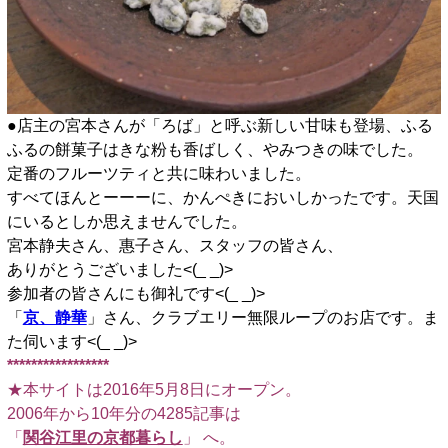
●店主の宮本さんが「ろば」と呼ぶ新しい甘味も登場、ふる
ふるの餅菓子はきな粉も香ばしく、やみつきの味でした。
定番のフルーツティと共に味わいました。
すべてほんとーーーに、かんぺきにおいしかったです。天国
にいるとしか思えませんでした。
宮本静夫さん、惠子さん、スタッフの皆さん、
ありがとうございました<(_ _)>
参加者の皆さんにも御礼です<(_ _)>
「
京、静華
」さん、クラブエリー無限ループのお店です。ま
た伺います<(_ _)>
*****************
★本サイトは2016年5月8日にオープン。
2006年から10年分の4285記事は
「
関谷江里の京都暮らし
」 へ。