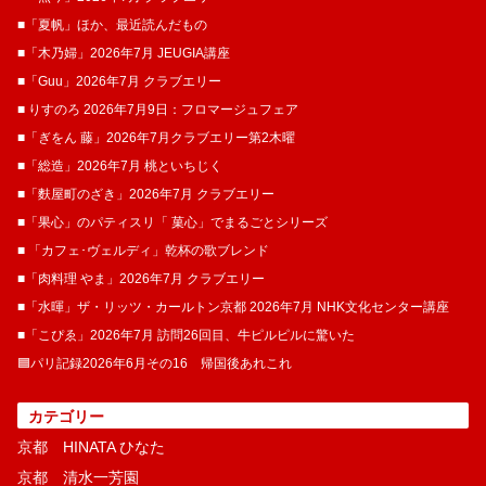
■「夏帆」ほか、最近読んだもの
■「木乃婦」2026年7月 JEUGIA講座
■「Guu」2026年7月 クラブエリー
■ りすのろ 2026年7月9日：フロマージュフェア
■「ぎをん 藤」2026年7月クラブエリー第2木曜
■「総造」2026年7月 桃といちじく
■「麩屋町のざき」2026年7月 クラブエリー
■「果心」のパティスリ「 菓​心」でまるごとシリーズ
■ 「カフェ･ヴェルディ」乾杯の歌ブレンド
■「肉料理 やま」2026年7月 クラブエリー
■「水暉」ザ・リッツ・カールトン京都 2026年7月 NHK文化センター講座
■「こぴゑ」2026年7月 訪問26回目、牛ピルピルに驚いた
🟦パリ記録2026年6月その16 帰国後あれこれ
カテゴリー
京都 HINATA ひなた
京都 清水一芳園