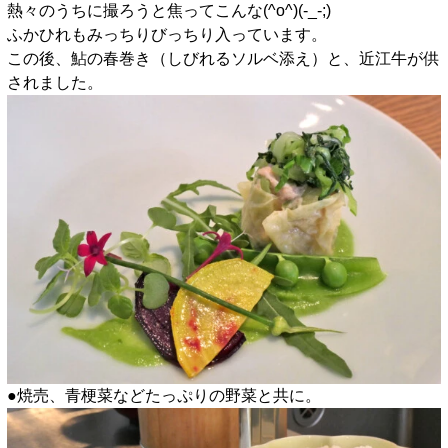
熱々のうちに撮ろうと焦ってこんな(^o^)(-_-;)
ふかひれもみっちりびっちり入っています。
この後、鮎の春巻き（しびれるソルベ添え）と、近江牛が供
されました。
●焼売、青梗菜などたっぷりの野菜と共に。