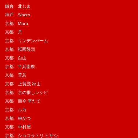
鎌倉 北じま
神戸 Sincro
京都 Maru
京都 丹
京都 リンデンバーム
京都 祇園饅頭
京都 白山
京都 半兵衛麩
京都 天若
京都 上賀茂 秋山
京都 京の推しレシピ
京都 而今 平たて
京都 ルカ
京都 串かつ
京都 中村屋
京都 ショコラトリ ヒサシ