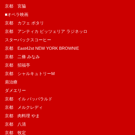
京都 宮脇
■オペラ映画
京都 カフェ ポタリ
京都 アンティカ ピッツェリア ラジネッロ
スターバックスコーヒー
京都 East42st NEW YORK BROWNIE
京都 二條 みなみ
京都 招福亭
京都 シャルキュトリーM
肩治療
ダメエリー
京都 イル パッパラルド
京都 メルクレディ
京都 肉料理 やま
京都 八清
京都 牧定