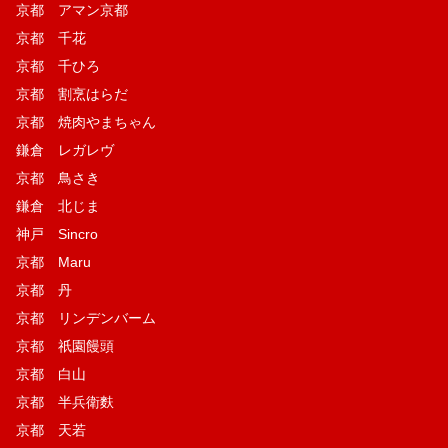
京都 アマン京都
京都 千花
京都 千ひろ
京都 割烹はらだ
京都 焼肉やまちゃん
鎌倉 レガレヴ
京都 鳥さき
鎌倉 北じま
神戸 Sincro
京都 Maru
京都 丹
京都 リンデンバーム
京都 祇園饅頭
京都 白山
京都 半兵衛麩
京都 天若