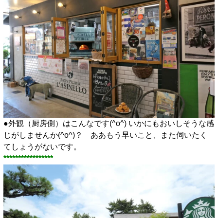
●外観（厨房側）はこんなです(^o^) いかにもおいしそうな感
じがしませんか(^o^)？ ああもう早いこと、また伺いたく
てしょうがないです。
*****************