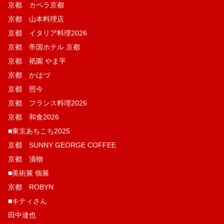
京都 カペラ京都
京都 山本料理店
京都 イタリア料理2026
京都 帝国ホテル 京都
京都 祇園 やま平
京都 かはづ
京都 照今
京都 フランス料理2026
京都 和食2026
■東京あちこち2025
京都 SUNNY GEORGE COFFEE
京都 漬物
■美術展 個展
京都 ROBYN
■キティさん
田中達也