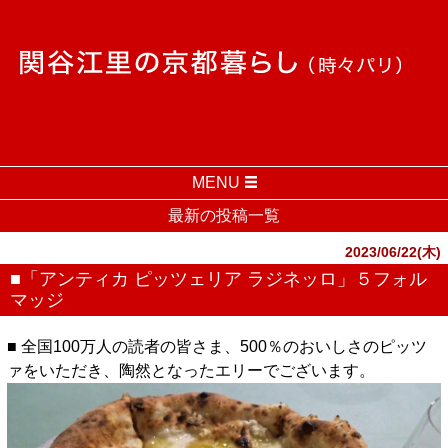
MENU
最新の投稿一覧
2023/06/22(木)
■「アンティカ ピッツェリア ラジネッロ」５フォル
マッジ
■ 全国100万人の読者の皆さま、500％のおいしさのピッツ
ァをいただき、陶然となったエリーでございます。