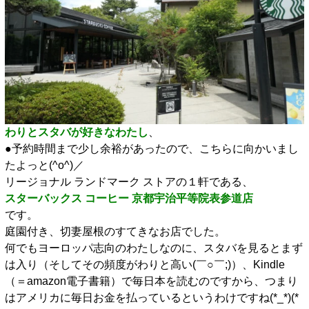
わりとスタバが好きなわたし
、
●予約時間まで少し余裕があったので、こちらに向かいまし
たよっと(^o^)／
リージョナル ランドマーク ストアの１軒である、
スターバックス コーヒー 京都宇治平等院表参道店
です。
庭園付き、切妻屋根のすてきなお店でした。
何でもヨーロッパ志向のわたしなのに、スタバを見るとまず
は入り（そしてその頻度がわりと高い(￣○￣;)）、Kindle
（＝amazon電子書籍）で毎日本を読むのですから、つまり
はアメリカに毎日お金を払っているというわけですね(*_*)(*