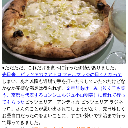
●ただただ、これだけを食べに行った価値がありました。
先日来、ピッツァのクアトロ フォルマッジの日々となって
しまい、あれ以降も近場で手を打ったりしていたのだけどな
かなか完璧な満足は得られず。
２年前あけーみ（泣く子も笑
う、京都を代表するコンシエルジュ小山明美）に連れて行っ
てもらった
ピッツェリア「アンティカ ピッツェリア ラジネ
ッロ」さんのことが思い出されてしょうがなく、先日珍しく
お昼自由だったのをよいことに、すごい勢いで宇治まで行っ
て帰ってきました。