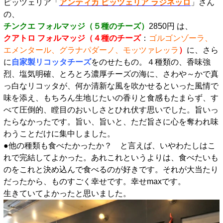
ピッツェリア「
アンティカ ピッツェリア ラジネッロ
」さん
の、
チンクエ フォルマッジ（５種のチーズ）
2850円 は、
クアトロ フォルマッジ（４種のチーズ
：
ゴルゴンゾーラ、
エメンタール、グラナパダーノ、モッツァレッラ
）
に、さら
に
自家製リコッタチーズ
をのせたもの。４種類の、香味強
烈、塩気明確、とろとろ濃厚チーズの海に、さわや～かで真
っ白なリコッタが、何か清新な風を吹かせるといった風情で
味を添え、もちろん生地じたいの香りと食感もたまらず、す
べて圧倒的、瞠目のおいしさとひれ伏す思いでした。旨いっ
たらなかったです。旨い、旨いと、ただ旨さに心を奪われ味
わうことだけに集中しました。
●他の種類も食べたかったか？ と言えば、いやわたしはこ
れで完結してよかった。あれこれというよりは、食べたいも
のをこれと決め込んで食べるのが好きです。それが大当たり
だったから、ものすごく幸せです。幸せmaxです。
生きていてよかったと思いました。