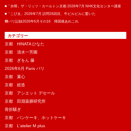
■「水暉」ザ・リッツ・カールトン京都 2026年7月 NHK文化センター講座
■「こぴゑ」2026年7月 訪問26回目、牛ピルピルに驚いた
🟦パリ記録2026年6月その16 帰国後あれこれ
カテゴリー
京都 HINATA ひなた
京都 清水一芳園
京都 ぎをん 藤
2026年6月 Paris パリ
京都 菓​心
京都 総造
京都 アシエット デセール
京都 田淵薬膳研究所
骨折騒ぎ
京都 パンケーキ、ホットケーキ
京都 L'atelier M plus