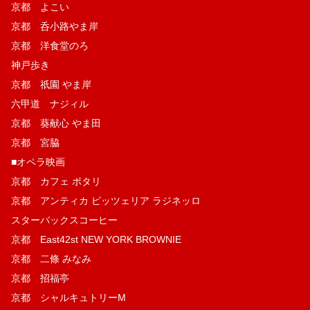
京都 よこい
京都 呑小路やま岸
京都 洋食堂のろ
神戸歩き
京都 祇園 やま岸
六甲道 ナジィル
京都 葵献心 やま田
京都 宮脇
■オペラ映画
京都 カフェ ポタリ
京都 アンティカ ピッツェリア ラジネッロ
スターバックスコーヒー
京都 East42st NEW YORK BROWNIE
京都 二條 みなみ
京都 招福亭
京都 シャルキュトリーM