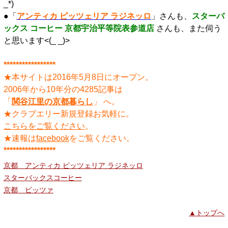
_*)
●「
アンティカ ピッツェリア ラジネッロ
」さんも、
スターバ
ックス コーヒー 京都宇治平等院表参道店
さんも、また伺う
と思います<(_ _)>
*****************
★本サイトは2016年5月8日にオープン。
2006年から10年分の4285記事は
「
関谷江里の京都暮らし
」 へ。
★クラブエリー新規登録お気軽に。
こちらをご覧ください
。
★速報は
facebook
をご覧ください。
*****************
京都 アンティカ ピッツェリア ラジネッロ
スターバックスコーヒー
京都 ピッツァ
▲トップへ