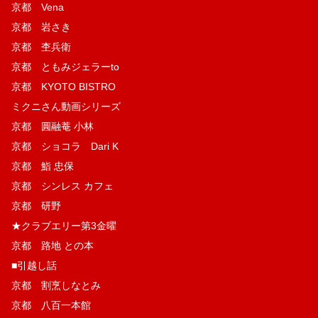
京都 Vena
京都 岩さき
京都 杢兵衛
京都 ともみジェラーto
京都 KYOTO BISTRO
ミクニさん動画シリーズ
京都 圓融菴 小林
京都 ショコラ Dari K
京都 鮨 忠保
京都 シンレス カフェ
京都 研野
★クラブエリー第3金曜
京都 路地 との本
■引越し話
京都 割烹しなとみ
京都 八百一本館