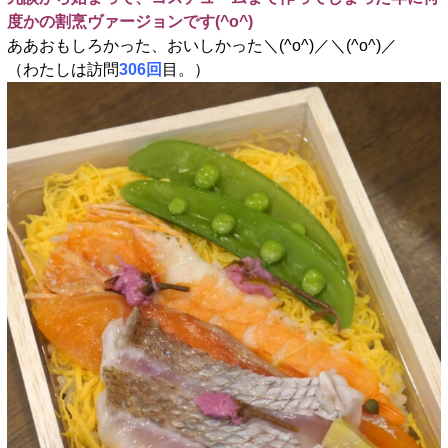
度かの割烹ヴァージョンです(^o^)
ああおもしろかった、おいしかった＼(^o^)／＼(^o^)／
（わたしは訪問
306回
目。）