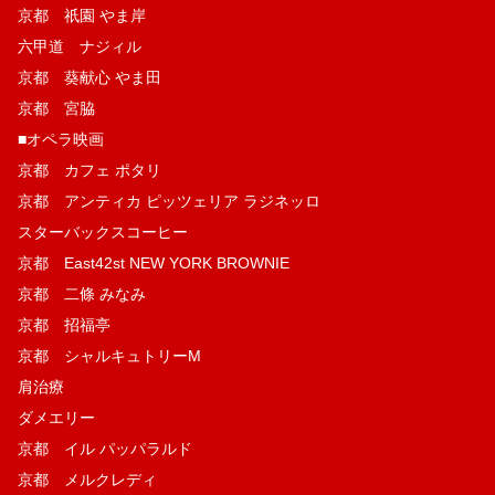
京都 祇園 やま岸
六甲道 ナジィル
京都 葵献心 やま田
京都 宮脇
■オペラ映画
京都 カフェ ポタリ
京都 アンティカ ピッツェリア ラジネッロ
スターバックスコーヒー
京都 East42st NEW YORK BROWNIE
京都 二條 みなみ
京都 招福亭
京都 シャルキュトリーM
肩治療
ダメエリー
京都 イル パッパラルド
京都 メルクレディ