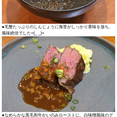
●毛蟹たっぷりのしんじょうに海苔がしっかり香味を放ち、
風味絶佳でした<(_ _)>
●なめらかな黒毛和牛かいのみローストに、白味噌風味のグ