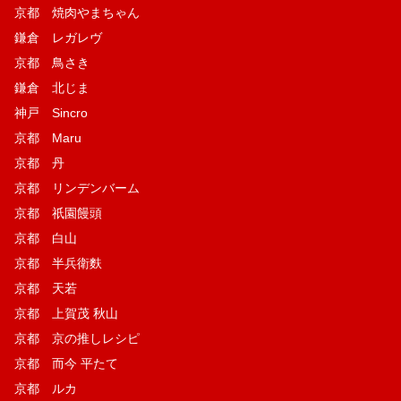
京都 焼肉やまちゃん
鎌倉 レガレヴ
京都 鳥さき
鎌倉 北じま
神戸 Sincro
京都 Maru
京都 丹
京都 リンデンバーム
京都 祇園饅頭
京都 白山
京都 半兵衛麩
京都 天若
京都 上賀茂 秋山
京都 京の推しレシピ
京都 而今 平たて
京都 ルカ