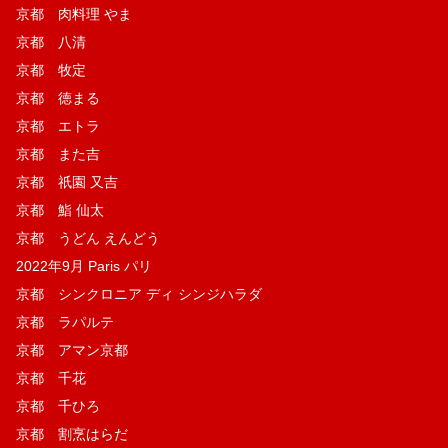
京都 肉料理 やま
京都 八清
京都 牧定
京都 徳まる
京都 エトラ
京都 また吉
京都 祇園 又吉
京都 鮨 仙太
京都 うどん えんどう
2022年9月 Paris パリ
京都 シンクロニア ディ シンジハラダ
京都 ラパルテ
京都 アマン京都
京都 千花
京都 千ひろ
京都 割烹はらだ