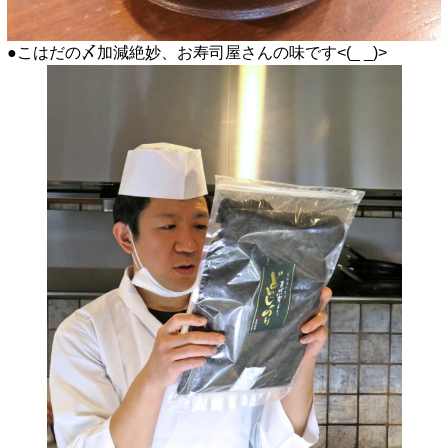
●こはだの〆加減絶妙、お寿司屋さんの味です<(_ _)>