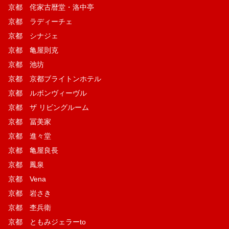
京都 侘家古暦堂・洛中亭
京都 ラディーチェ
京都 シナジェ
京都 亀屋則克
京都 池坊
京都 京都ブライトンホテル
京都 ルボンヴィーヴル
京都 ザ リビングルーム
京都 冨美家
京都 進々堂
京都 亀屋良長
京都 鳳泉
京都 Vena
京都 岩さき
京都 杢兵衛
京都 ともみジェラーto