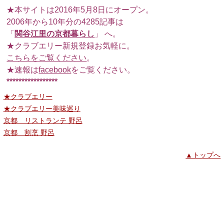
★本サイトは2016年5月8日にオープン。
2006年から10年分の4285記事は
「
関谷江里の京都暮らし
」 へ。
★クラブエリー新規登録お気軽に。
こちらをご覧ください
。
★速報は
facebook
をご覧ください。
*****************
★クラブエリー
★クラブエリー美味巡り
京都 リストランテ 野呂
京都 割烹 野呂
▲トップへ