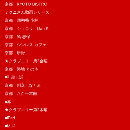
京都 KYOTO BISTRO
ミクニさん動画シリーズ
京都 圓融菴 小林
京都 ショコラ Dari K
京都 鮨 忠保
京都 シンレス カフェ
京都 研野
★クラブエリー第3金曜
京都 路地 との本
■引越し話
京都 割烹しなとみ
京都 八百一本館
■赤
★クラブエリー第2木曜
■iPad
■MUJI