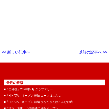
<< 新しい記事へ
以前の記事へ >>
最近の投稿
■「仁修樓」2026年7月 クラブエリー
■「HINATA」オープン 後編 コースはこんな
■「HINATA」オープン 前編 ひなたさんはこんなお店
■「清水一芳園」万寿寺通に移転オープン