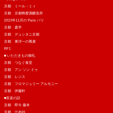
京都 ミール・ミィ
京都 京都蜂蜜酒醸造所
2023年11月の Paris パリ
京都 森学
京都 デュシタニ京都
京都 東洋一の蕎麦
RF1
■ いただきもの御礼
京都 つなぐ食堂
京都 アン ソン ドゥ
京都 レジス
京都 フロマジュリー アルモニー
京都 伊藤軒
■音楽の話
京都 即今 藤本
京都 辻布紗