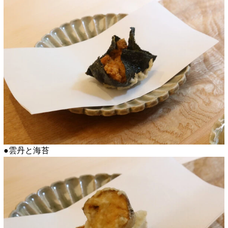
●雲丹と海苔