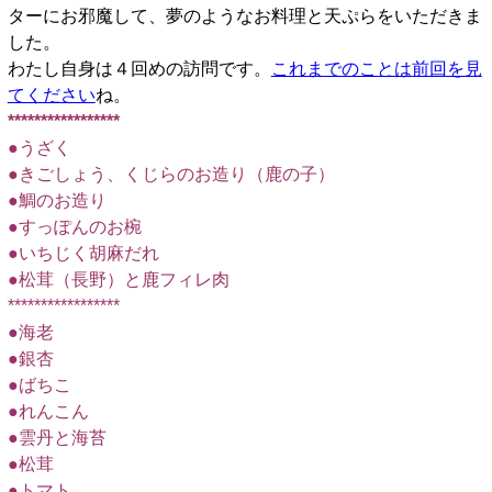
ターにお邪魔して、夢のようなお料理と天ぷらをいただきま
した。
わたし自身は４回めの訪問です。
これまでのことは前回を見
てください
ね。
*****************
●うざく
●きごしょう、くじらのお造り（鹿の子）
●鯛のお造り
●すっぽんのお椀
●いちじく胡麻だれ
●松茸（長野）と鹿フィレ肉
*****************
●海老
●銀杏
●ばちこ
●れんこん
●雲丹と海苔
●松茸
●トマト