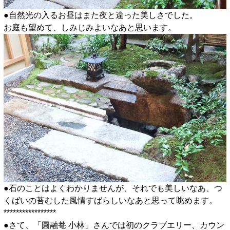
●自然光の入るお昼はまた夜と違った美しさでした。
お庭も望めて、しみじみよいなあと思います。
●石のことはよくわかりませんが、それでも美しいなあ、つ
くばいの苔むした風情すばらしいなあと思って眺めます。
*****************
●さて、「圓融菴 小林」さんでは初のクラブエリー、カウン