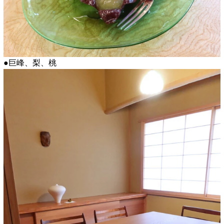
●巨峰、梨、桃