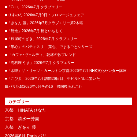
■「Guu」2026年7月 クラブエリー
■ りすのろ 2026年7月9日：フロマージュフェア
■「ぎをん 藤」2026年7月クラブエリー第2木曜
■「総造」2026年7月 桃といちじく
■「麩屋町のざき」2026年7月 クラブエリー
■「果心」のパティスリ「 菓​心」でまるごとシリーズ
■ 「カフェ･ヴェルディ」乾杯の歌ブレンド
■「肉料理 やま」2026年7月 クラブエリー
■「水暉」ザ・リッツ・カールトン京都 2026年7月 NHK文化センター講座
■「こぴゑ」2026年7月 訪問26回目、牛ピルピルに驚いた
🟦パリ記録2026年6月その16 帰国後あれこれ
カテゴリー
京都 HINATA ひなた
京都 清水一芳園
京都 ぎをん 藤
2026年6月 Paris パリ