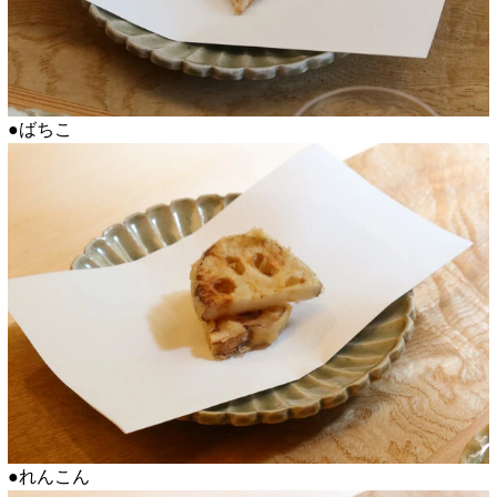
●ばちこ
●れんこん