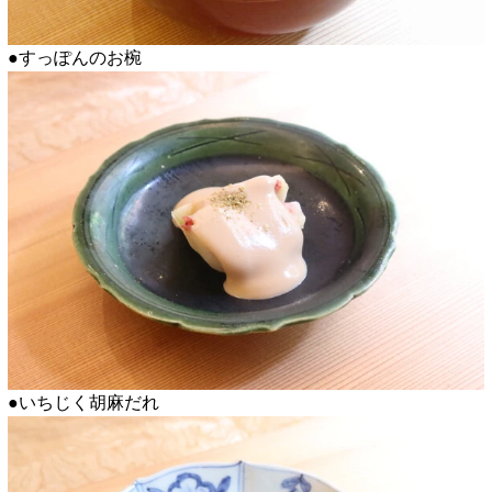
●すっぽんのお椀
●いちじく胡麻だれ