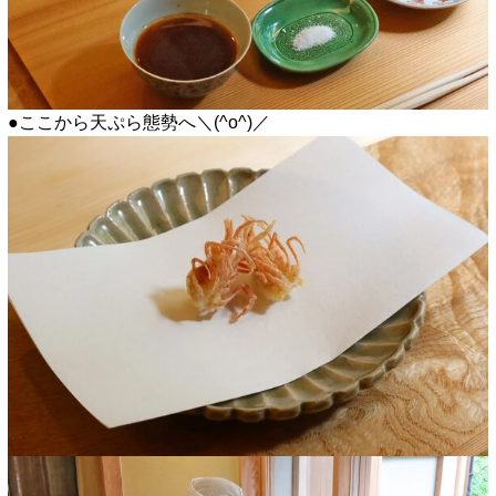
●ここから天ぷら態勢へ＼(^o^)／