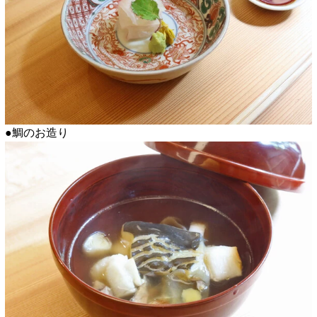
●鯛のお造り