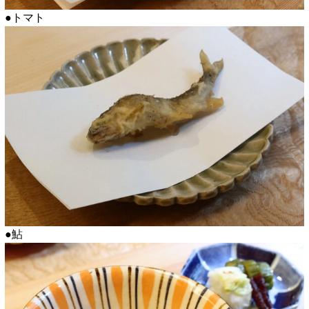
●トマト
●鮎