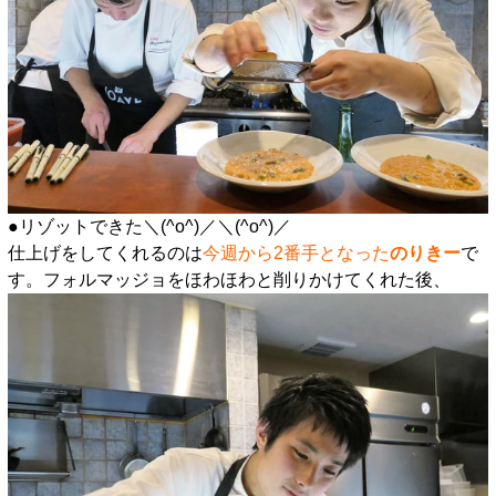
●リゾットできた＼(^o^)／＼(^o^)／
仕上げをしてくれるのは
今週から2番手となった
のりきー
で
す。フォルマッジョをほわほわと削りかけてくれた後、