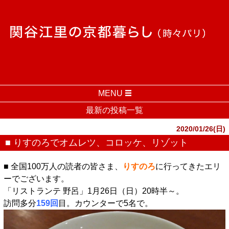
MENU
最新の投稿一覧
2020/01/26(日)
■ りすのろでオムレツ、コロッケ、リゾット
■ 全国100万人の読者の皆さま、
りすのろ
に行ってきたエリ
ーでございます。
「リストランテ 野呂」1月26日（日）20時半～。
訪問多分
159回
目。カウンターで5名で。