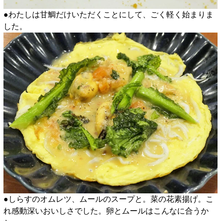
●わたしは甘鯛だけいただくことにして、ごく軽く始まりま
した。
●しらすのオムレツ、ムールのスープと。菜の花素揚げ。こ
れ感動深いおいしさでした。卵とムールはこんなに合うか