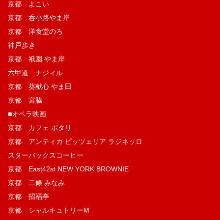
京都 よこい
京都 呑小路やま岸
京都 洋食堂のろ
神戸歩き
京都 祇園 やま岸
六甲道 ナジィル
京都 葵献心 やま田
京都 宮脇
■オペラ映画
京都 カフェ ポタリ
京都 アンティカ ピッツェリア ラジネッロ
スターバックスコーヒー
京都 East42st NEW YORK BROWNIE
京都 二條 みなみ
京都 招福亭
京都 シャルキュトリーM