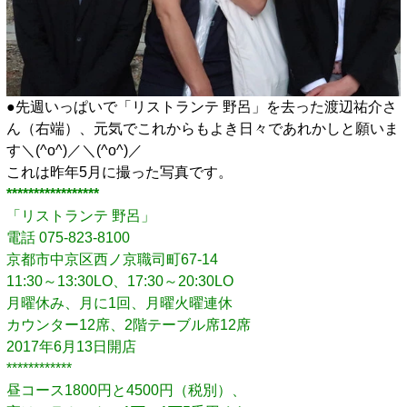
●先週いっぱいで「リストランテ 野呂」を去った渡辺祐介さ
ん（右端）、元気でこれからもよき日々であれかしと願いま
す＼(^o^)／＼(^o^)／
これは昨年5月に撮った写真です。
*****************
「リストランテ 野呂」
電話 075-823-8100
京都市中京区西ノ京職司町67-14
11:30～13:30LO、17:30～20:30LO
月曜休み、月に1回、月曜火曜連休
カウンター12席、2階テーブル席12席
2017年6月13日開店
************
昼コース1800円と4500円（税別）、