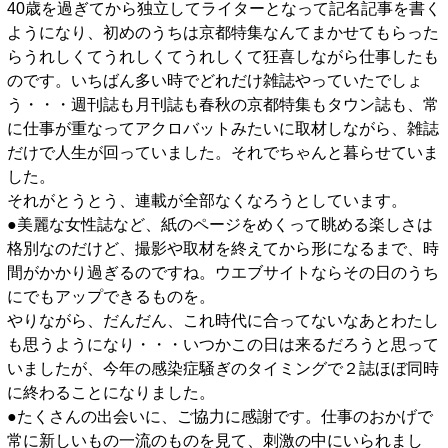
40歳を過ぎてから独立してライターとなって記名記事を書く
ようになり、初めのうちは京都特集なんてまかせてもらった
らうれしくてうれしくてうれしくて狂喜しながら仕事したも
のです。いちばん多い時でどれだけ雑誌やっていたでしょ
う・・・週刊誌も月刊誌も春秋の京都特集もタウン誌も、常
に仕事が重なってアクロバットみたいに取材しながら、雑誌
だけで人生が回っていました。それでちゃんと暮らせていま
した。
それがとうとう、連載が全部なくなろうとしています。
●美麗な女性誌など、紙のページをめくって眺める楽しさは
格別なのだけど、撮影や取材を終えてから形になるまで、時
間がかかり過ぎるのですね。ウエブサイトならその日のうち
にでもアップできるものを。
やりながら、だんだん、これ時代に合ってないなあとわたし
も思うようになり・・・いつかこの日は来るだろうと思って
いましたが、今年の感染症騒ぎのタイミングで２誌ほぼ同時
に終わることになりました。
●たくさんの出会いに、ご協力に感謝です。仕事のおかげで
常に新しいもの一流のものを見て、刺激の中にいられまし