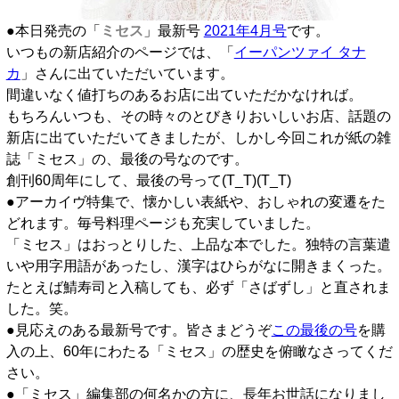
●本日発売の「
ミセス
」最新号
2021年4月号
です。
いつもの新店紹介のページでは、「
イーパンツァイ タナ
カ
」さんに出ていただいています。
間違いなく値打ちのあるお店に出ていただかなければ。
もちろんいつも、その時々のとびきりおいしいお店、話題の
新店に出ていただいてきましたが、しかし今回これが紙の雑
誌「ミセス」の、最後の号なのです。
創刊60周年にして、最後の号って(T_T)(T_T)
●アーカイヴ特集で、懐かしい表紙や、おしゃれの変遷をた
どれます。毎号料理ページも充実していました。
「ミセス」はおっとりした、上品な本でした。独特の言葉遣
いや用字用語があったし、漢字はひらがなに開きまくった。
たとえば鯖寿司と入稿しても、必ず「さばずし」と直されま
した。笑。
●見応えのある最新号です。皆さまどうぞ
この最後の号
を購
入の上、60年にわたる「ミセス」の歴史を俯瞰なさってくだ
さい。
●「ミセス」編集部の何名かの方に、長年お世話になりまし