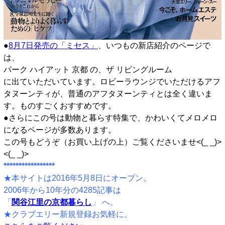
●
8月7日発売の「ミセス」
、いつもの新店紹介のページで
は、
パーク ハイアット 京都 の、ザ リビングルーム
に出ていただいています。ロビーラウンジでいただけるアフ
タヌーンティが、普通のアフタヌーンティとは全く違いま
す。ものすごくおすすめです。
●さらにこの号は動物と暮らす特集で、かわいくてメロメロ
になるページが多数あります。
この号もどうぞ（お買い上げの上）ご覧くださいませ<(_ _)>
<(_ _)>
*****************
★本サイトは2016年5月8日にオープン。
2006年から10年分の4285記事は
「
関谷江里の京都暮らし
」 へ。
★クラブエリー新規登録お気軽に。