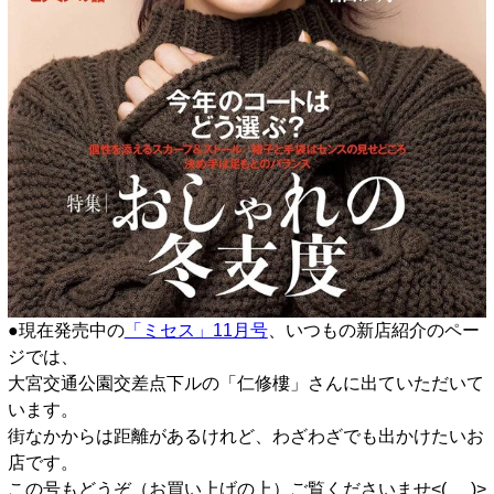
●現在発売中の
「ミセス」11月号
、いつもの新店紹介のペー
ジでは、
大宮交通公園交差点下ルの「仁修樓」さんに出ていただいて
います。
街なかからは距離があるけれど、わざわざでも出かけたいお
店です。
この号もどうぞ（お買い上げの上）ご覧くださいませ<(_ _)>