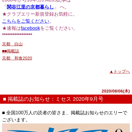
「
関谷江里の京都暮らし
」 へ。
★クラブエリー新規登録お気軽に。
こちらをご覧ください
。
★速報は
facebook
をご覧ください。
*****************
京都 白山
■■掲載誌
京都 和食2020
▲トップへ
2020/08/06(木)
■ 掲載誌のお知らせ：ミセス 2020年9月号
■ 全国100万人の読者の皆さま、掲載誌お知らせのエリーで
ございます。