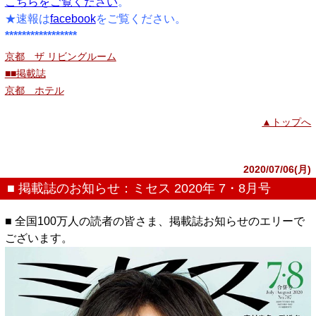
こちらをご覧ください
。
★速報は
facebook
をご覧ください。
*****************
京都 ザ リビングルーム
■■掲載誌
京都 ホテル
▲トップへ
2020/07/06(月)
■ 掲載誌のお知らせ：ミセス 2020年 7・8月号
■ 全国100万人の読者の皆さま、掲載誌お知らせのエリーで
ございます。