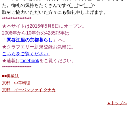
た。御礼の気持ちたくさんです<(_ _)><(_ _)>
取材ご協力いただいた方々にも御礼申し上げます。
*****************
★本サイトは2016年5月8日にオープン。
2006年から10年分の4285記事は
「
関谷江里の京都暮らし
」 へ。
★クラブエリー新規登録お気軽に。
こちらをご覧ください
。
★速報は
facebook
をご覧ください。
*****************
■■掲載誌
京都 中華料理
京都 イーパンツァイ タナカ
▲トップへ