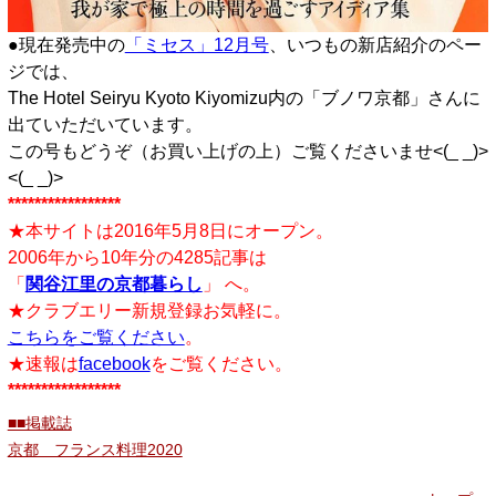
●現在発売中の
「ミセス」12月号
、いつもの新店紹介のペー
ジでは、
The Hotel Seiryu Kyoto Kiyomizu内の「ブノワ京都」さんに
出ていただいています。
この号もどうぞ（お買い上げの上）ご覧くださいませ<(_ _)>
<(_ _)>
*****************
★本サイトは2016年5月8日にオープン。
2006年から10年分の4285記事は
「
関谷江里の京都暮らし
」 へ。
★クラブエリー新規登録お気軽に。
こちらをご覧ください
。
★速報は
facebook
をご覧ください。
*****************
■■掲載誌
京都 フランス料理2020