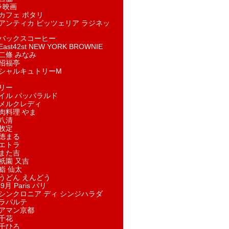
ラ映画
カフェ ポタリ
アンティカ ピッツェリア ラジネッ
バックスコーヒー
st42st NEW YORK BROWNIE
二條 みなみ
招福亭
シャルキュトリーM
リー
イル パッパラルド
メルクレディ
肉料理 やま
八清
牧定
徳まる
エトラ
また吉
祇園 又吉
鮨 仙太
うどん えんどう
9月 Paris パリ
シンクロニア ディ シンジハラダ
ラパルテ
アマン京都
千花
千ひろ