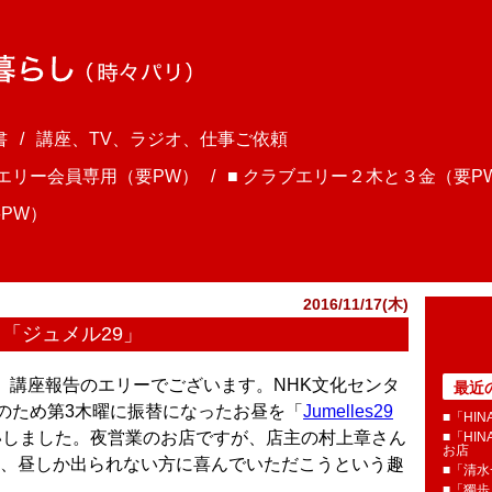
書
講座、TV、ラジオ、仕事ご依頼
ブエリー会員専用（要PW）
■ クラブエリー２木と３金（要P
PW）
2016/11/17(木)
＠「ジュメル29」
ま、講座報告のエリーでございます。NHK文化センタ
最近
日のため第3木曜に振替になったお昼を「
Jumelles29
■「HI
いしました。夜営業のお店ですが、店主の村上章さん
■「HI
お店
、昼しか出られない方に喜んでいただこうという趣
■「清
■「獨歩