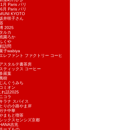
1月 Paris パリ
6月 Paris パリ
UNI KYOTO
坂井咲子さん
器
 2025
タルカ
祇園ろか
ふくや
初訪問
子wabiya
エレファント ファクトリー コーヒ
アスタルテ書茶房
スティックス コーヒー
多羅葉
萬樹
じんぐうみち
コミオン
れ話2025
ニコラ
キラナ スパイス
とりの小路やま岸
ガチ中華
やまもと喫茶
シックスセンシズ京都
HANA吉兆
チーズもの