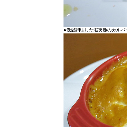
●低温調理した蝦夷鹿のカルパ