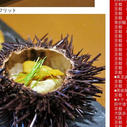
京都 
京都 
フリット
京都 
京都 
骨折騒
京都 
京都 L'a
京都 
京都 
京都 
京都 
京都 
京都 
京都 
京都 
京都 
■東京
京都 S
京都 
■美術
京都 
■キテ
田中達
京都 
大阪歩
大阪 
京都 
京都 