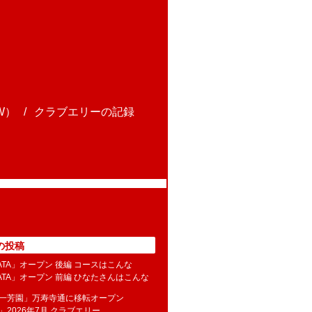
W）
クラブエリーの記録
の投稿
NATA」オープン 後編 コースはこんな
NATA」オープン 前編 ひなたさんはこんな
水一芳園」万寿寺通に移転オープン
」2026年7月 クラブエリー