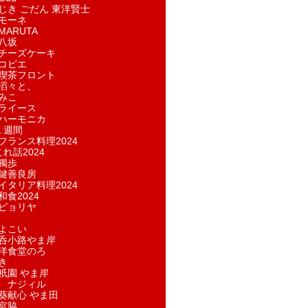
じき ごだん 東洋賢士
モーネ
ARUTA
八坂
チーズケーキ
コピエ
喫茶フロント
滔々と、
みこ
ライース
ハーモニカ
１週間
フランス料理2024
れ話2024
獨歩
鍵善良房
イタリア料理2024
和食2024
ピョリヤ
よこい
呑小路やま岸
洋食堂のろ
き
祇園 やま岸
 ナジィル
葵献心 やま田
宮脇