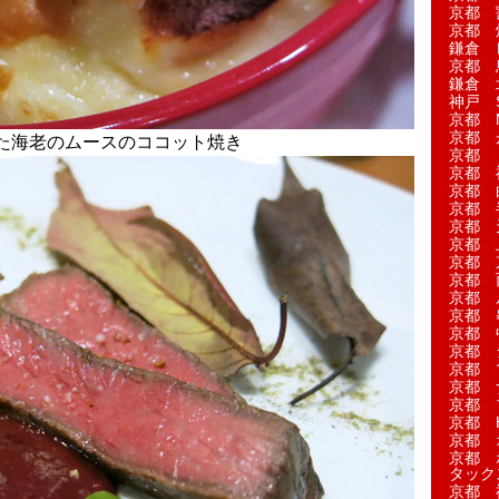
京都 
京都 
鎌倉 
京都 
鎌倉 
神戸 S
京都 M
京都 
た海老のムースのココット焼き
京都 
京都 
京都 
京都 
京都 
京都 
京都 
京都 
京都 
京都 
京都 
京都 
京都 
京都 
京都 
京都 H
京都 
京都 
タック
京都 