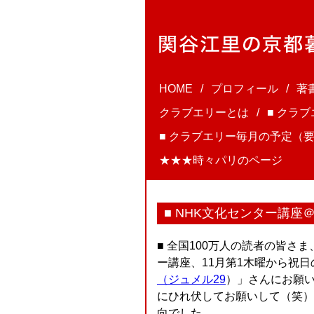
HOME
プロフィール
著
クラブエリーとは
■ クラ
■ クラブエリー毎月の予定（要
★★★時々パリのページ
■ NHK文化センター講座
■ 全国100万人の読者の皆さ
ー講座、11月第1木曜から祝
（ジュメル29
）」さんにお願
にひれ伏してお願いして（笑）
向でした。