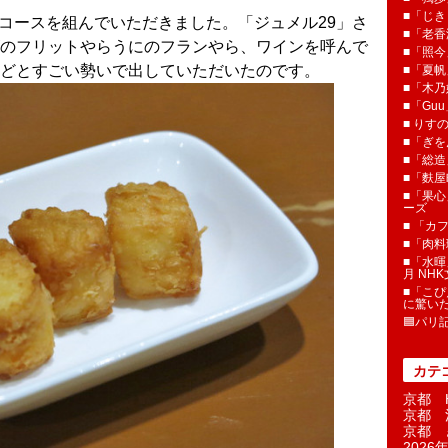
■「じき
でコースを組んでいただきました。「ジュメル29」さ
■「老香
のフリットやらうにのフランやら、ワインを呼んで
■「照今
どとすごい勢いで出していただいたのです。
■「夏
■「木乃婦
■「Gu
■ りす
■「ぎを
■「総造
■「麩屋
■「果心
ーズ
■ 「カ
■「肉料
■「水暉
月 NH
■「こぴ
に驚い
🟦パリ
カテ
京都 H
京都 
京都 
2026年