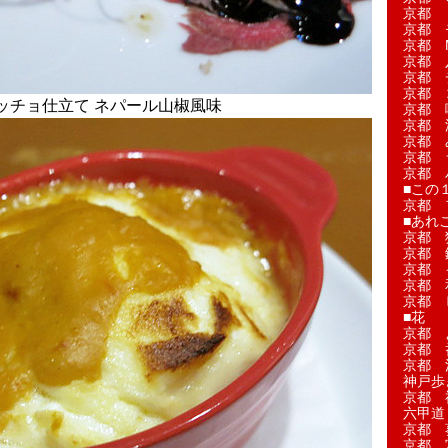
京都 
京都 
京都 M
京都 
京都 
京都 
ッチョ仕立て ネパール山椒風味
京都 
京都 
京都 
京都 
京都 
■この
京都 
■あれこ
京都 
京都 
京都 
京都 
京都 
■花
京都 
京都 
京都 
神戸歩
京都 
六甲道
京都 
京都 