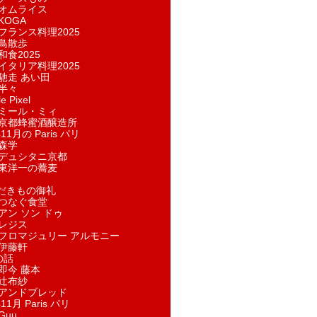
オムライス
KOGA
フランス料理2025
鳥散歩
和食2025
イタリア料理2025
馳走 あい田
半々
e Pixel
ミール・ミィ
京都蜂蜜酒醸造所
11月の Paris パリ
森学
デュシタニ京都
東洋一の蕎麦
ただきもの御礼
つなぐ食堂
アン ソン ドゥ
レジス
フロマジュリー アルモニー
伊藤軒
の話
即今 藤本
辻布紗
アンドブレッド
11月 Paris パリ
Guu