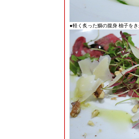
●軽く炙った鰤の腹身 柚子を