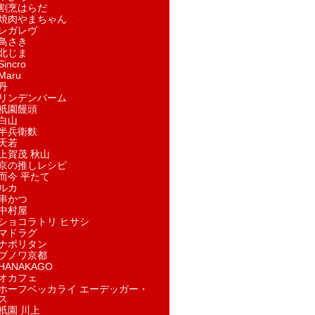
割烹はらだ
焼肉やまちゃん
レガレヴ
鳥さき
北じま
incro
aru
丹
リンデンバーム
祇園饅頭
白山
半兵衛麩
天若
上賀茂 秋山
京の推しレシピ
而今 平たて
ルカ
串かつ
中村屋
ショコラトリ ヒサシ
マドラグ
ナポリタン
ブノワ京都
ANAKAGO
オカフェ
ホーフベッカライ エーデッガー・
ス
祇園 川上