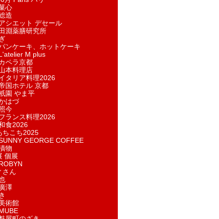
菓​心
総造
アシエット デセール
田淵薬膳研究所
ぎ
パンケーキ、ホットケーキ
telier M plus
カペラ京都
山本料理店
イタリア料理2026
帝国ホテル 京都
祇園 やま平
かはづ
照今
フランス料理2026
和食2026
あちこち2025
UNNY GEORGE COFFEE
漬物
展 個展
ROBYN
ィさん
也
廣澤
き
美術館
MUBE
麩屋町のざき