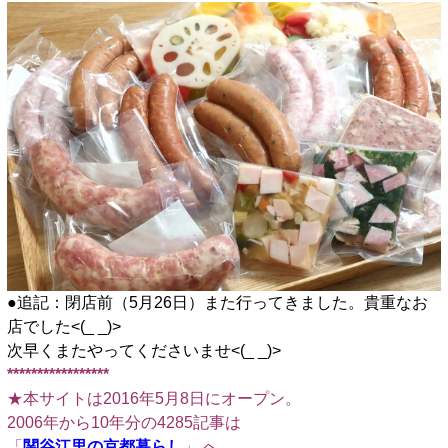
●追記：閉店前（5月26日）また行ってきました。貴重なお
店でした<(_ _)>
次早くまたやってくださいませ<(_ _)>
*****************
★本サイトは2016年5月8日にオープン。
2006年から10年分の4285記事は
「
関谷江里の京都暮らし
」 へ。