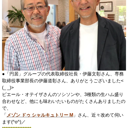
●「円居」グループの代表取締役社長・伊藤文彰さん、専務
取締役事業部長の伊藤道彰さん、ありがとうございました<
(_ _)>
ピエール・オテイザさんのソシソンや、3種類の生ハム盛り
合わせなど、他にも味わいたいものがたくさんありましたの
で、
「
メゾン ドゥ シャルキュトリー M
」さん、近々改めて伺い
ます(^o^)／