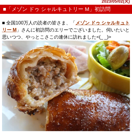
2023/05/02(火)
■「メゾン ドゥ シャルキュトリー M」初訪問
■ 全国100万人の読者の皆さま、「
メゾン ドゥ シャルキュト
リー M
」さんに初訪問のエリーでございました。伺いたいと
思いつつ、やっとこさこの連休に訪れました<(_ _)>