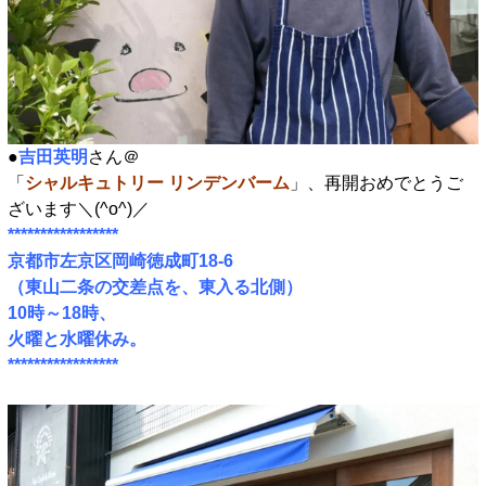
●
吉田英明
さん＠
「
シャルキュトリー リンデンバーム
」、再開おめでとうご
ざいます＼(^o^)／
*****************
京都市左京区岡崎徳成町18-6
（東山二条の交差点を、東入る北側）
10時～18時、
火曜と水曜休み。
*****************