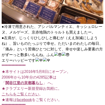
●冷凍で用意された、アシ パルマンティエ、キッシュロレー
ヌ、メルゲーズ、京赤地鶏のトゥルトも買えましたー。
●左肩が、じっくりひしひしと痛むが（ええ加減にしよう
ね）、旨いものたっぷりで幸せ。ただいまのわたしの毎日、
「痛み」という苦痛ひとつに対して、幸せや楽しみ要素の方
がずーっと数多いもんね。ふん
エリーハッピーです
*****************
★本サイトは2016年5月8日にオープン。
2006年から10年分の4285記事は
「
関谷江里の京都暮らし
」 へ。
★クラブエリー新規登録お気軽に。
こちらをご覧ください
。
★速報は
facebook
をご覧ください。