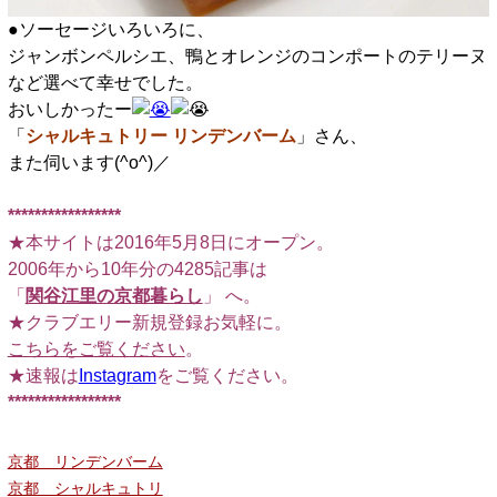
●ソーセージいろいろに、
ジャンボンペルシエ、鴨とオレンジのコンポートのテリーヌ
など選べて幸せでした。
おいしかったー
「
シャルキュトリー リンデンバーム
」さん、
また伺います(^o^)／
*****************
★本サイトは2016年5月8日にオープン。
2006年から10年分の4285記事は
「
関谷江里の京都暮らし
」 へ。
★クラブエリー新規登録お気軽に。
こちらをご覧ください
。
★速報は
Instagram
をご覧ください。
*****************
京都 リンデンバーム
京都 シャルキュトリ