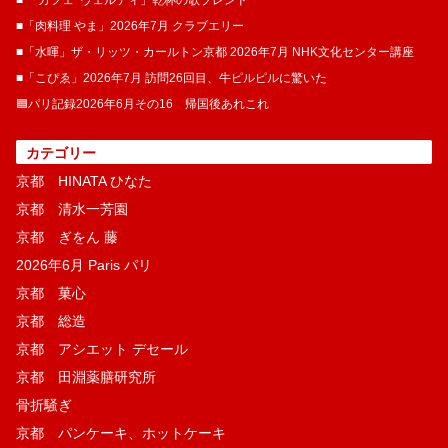
■「肉料理 やま」2026年7月 クラブエリー
■「水暉」ザ・リッツ・カールトン京都 2026年7月 NHK文化センター講座
■「こぴゑ」2026年7月 訪問26回目、牛ピルピルに驚いた
🟦パリ記録2026年6月その16 帰国後あれこれ
カテゴリー
京都 HINATA ひなた
京都 清水一芳園
京都 ぎをん 藤
2026年6月 Paris パリ
京都 菓​心
京都 総造
京都 アシエット デセール
京都 田淵薬膳研究所
骨折騒ぎ
京都 パンケーキ、ホットケーキ