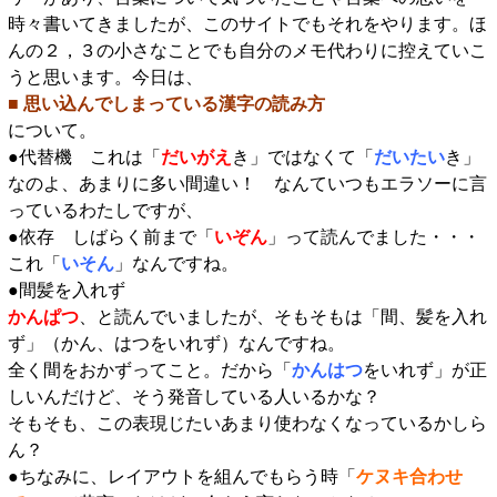
時々書いてきましたが、このサイトでもそれをやります。ほ
んの２，３の小さなことでも自分のメモ代わりに控えていこ
うと思います。今日は、
■ 思い込んでしまっている漢字の読み方
について。
●代替機 これは「
だいがえ
き」ではなくて「
だいたい
き」
なのよ、あまりに多い間違い！ なんていつもエラソーに言
っているわたしですが、
●依存 しばらく前まで「
いぞん
」って読んでました・・・
これ「
いそん
」なんですね。
●間髪を入れず
かんぱつ
、と読んでいましたが、そもそもは「間、髪を入れ
ず」（かん、はつをいれず）なんですね。
全く間をおかずってこと。だから「
かんはつ
をいれず」が正
しいんだけど、そう発音している人いるかな？
そもそも、この表現じたいあまり使わなくなっているかしら
ん？
●ちなみに、レイアウトを組んでもらう時「
ケヌキ合わせ