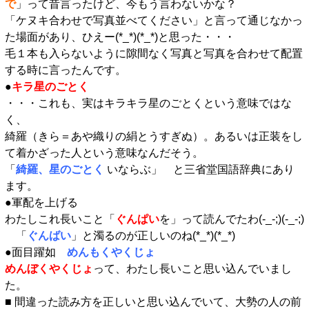
で
」って昔言ったけど、今もう言わないかな？
「ケヌキ合わせで写真並べてください」と言って通じなかっ
た場面があり、ひえー(*_*)(*_*)と思った・・・
毛１本も入らないように隙間なく写真と写真を合わせて配置
する時に言ったんです。
●
キラ星のごとく
・・・これも、実はキラキラ星のごとくという意味ではな
く、
綺羅（きら＝あや織りの絹とうすぎぬ）。あるいは正装をし
て着かざった人という意味なんだそう。
「
綺羅、星のごとく
いならぶ」 と三省堂国語辞典にあり
ます。
●軍配を上げる
わたしこれ長いこと「
ぐんぱい
を」って読んでたわ(-_-;)(-_-;)
「
ぐんばい
」と濁るのが正しいのね(*_*)(*_*)
●面目躍如
めんもくやくじょ
めんぼくやくじょ
って、わたし長いこと思い込んでいまし
た。
■ 間違った読み方を正しいと思い込んでいて、大勢の人の前