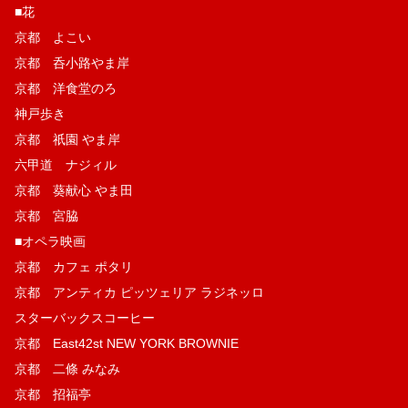
■花
京都 よこい
京都 呑小路やま岸
京都 洋食堂のろ
神戸歩き
京都 祇園 やま岸
六甲道 ナジィル
京都 葵献心 やま田
京都 宮脇
■オペラ映画
京都 カフェ ポタリ
京都 アンティカ ピッツェリア ラジネッロ
スターバックスコーヒー
京都 East42st NEW YORK BROWNIE
京都 二條 みなみ
京都 招福亭