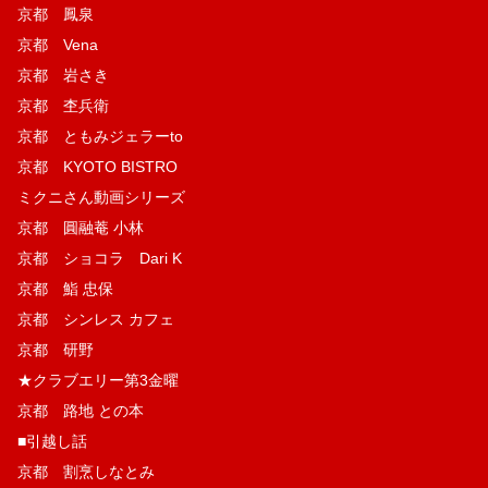
京都 鳳泉
京都 Vena
京都 岩さき
京都 杢兵衛
京都 ともみジェラーto
京都 KYOTO BISTRO
ミクニさん動画シリーズ
京都 圓融菴 小林
京都 ショコラ Dari K
京都 鮨 忠保
京都 シンレス カフェ
京都 研野
★クラブエリー第3金曜
京都 路地 との本
■引越し話
京都 割烹しなとみ