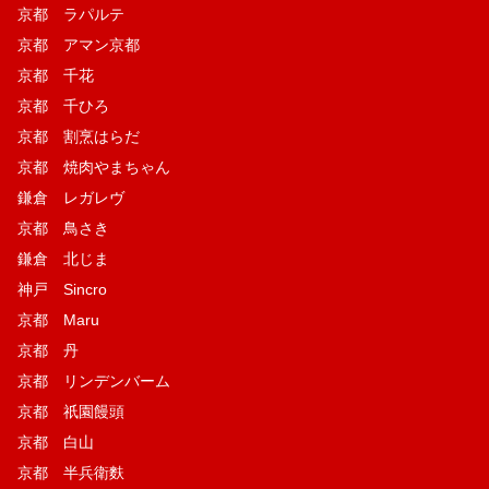
京都 ラパルテ
京都 アマン京都
京都 千花
京都 千ひろ
京都 割烹はらだ
京都 焼肉やまちゃん
鎌倉 レガレヴ
京都 鳥さき
鎌倉 北じま
神戸 Sincro
京都 Maru
京都 丹
京都 リンデンバーム
京都 祇園饅頭
京都 白山
京都 半兵衛麩