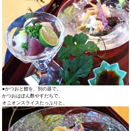
●かつおと鱧を、別の器で。
かつおはぽん酢やすだちで。
オニオンスライスたっぷりと。