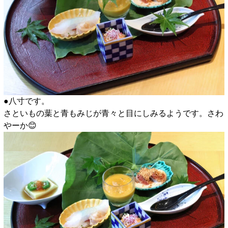
●八寸です。
さといもの葉と青もみじが青々と目にしみるようです。さわ
やーか😊