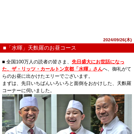
2024/09/26(木)
■「水暉」天麩羅のお昼コース
■ 全国100万人の読者の皆さま、
先日盛大にお世話になっ
た、ザ・リッツ・カールトン京都「水暉」さん
へ、御礼がて
らのお昼に出かけたエリーでございます。
まずは、先日いちばんいろいろと面倒をおかけした、天麩羅
コーナーに伺いました。