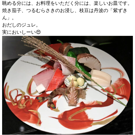
眺める分には、お料理をいただく分には、楽しいお皿です。
焼き茄子、つるむらさきのお浸し、枝豆は丹波の「紫ずき
ん」。
おだしのジュレ。
実においしーい😍