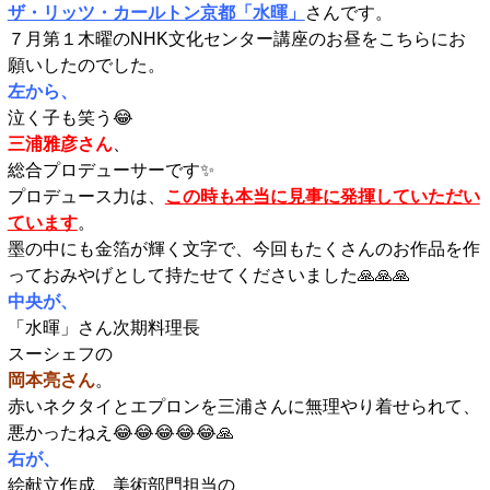
ザ・リッツ・カールトン京都「水暉」
さんです。
７月第１木曜のNHK文化センター講座のお昼をこちらにお
願いしたのでした。
左から、
泣く子も笑う😂
三浦雅彦さん
、
総合プロデューサーです✨️
プロデュース力は、
この時も本当に見事に発揮していただい
ています
。
墨の中にも金箔が輝く文字で、今回もたくさんのお作品を作
っておみやげとして持たせてくださいました🙏🙏🙏
中央が、
「水暉」さん次期料理長
スーシェフの
岡本亮さん
。
赤いネクタイとエプロンを三浦さんに無理やり着せられて、
悪かったねえ😂😂😂😂😂🙏
右が、
絵献立作成、美術部門担当の、