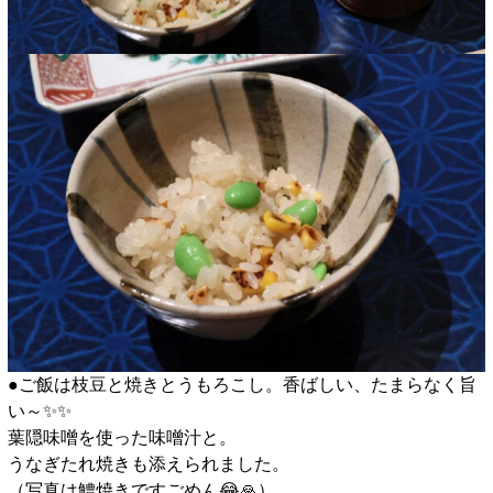
●ご飯は枝豆と焼きとうもろこし。香ばしい、たまらなく旨
い～✨️✨️
葉隠味噌を使った味噌汁と。
うなぎたれ焼きも添えられました。
（写真は鱧焼きですごめん😂🙏）