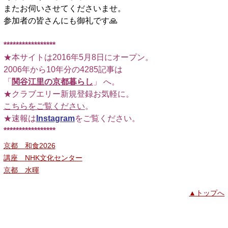
またお伺いさせてくださいませ。
参加者の皆さんにも御礼です🙏
□
*****************
★本サイトは2016年5月8日にオープン。
2006年から10年分の4285記事は
「
関谷江里の京都暮らし
」 へ。
★クラブエリー新規登録お気軽に。
こちらをご覧ください
。
★速報は
Instagram
をご覧ください。
*****************
京都 和食2026
講座 NHK文化センター
京都 水暉
▲トップへ