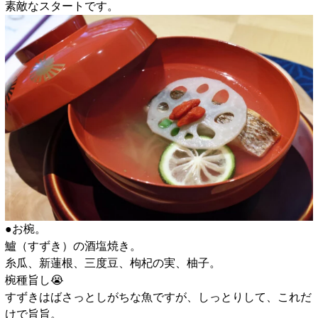
素敵なスタートです。
●お椀。
鱸（すずき）の酒塩焼き。
糸瓜、新蓮根、三度豆、枸杞の実、柚子。
椀種旨し😭
すずきはばさっとしがちな魚ですが、しっとりして、これだ
けで旨旨。