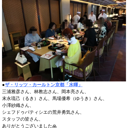
●
ザ・リッツ・カールトン京都「水暉」
三浦雅彦さん、林教志さん、岡本亮さん、
末永琉己（るき）さん、馬場優希（ゆうき）さん、
小澤紗織さん、
シェフドゥパティシエの荒井勇気さん、
スタッフの皆さん、
ありがとうございました🙏