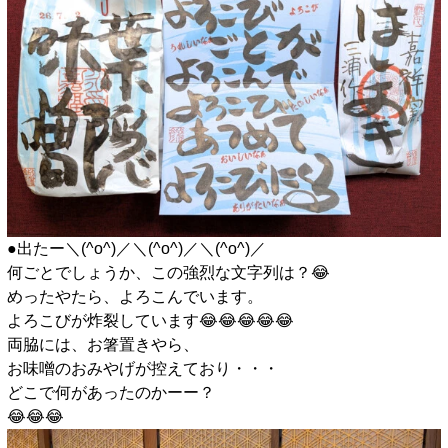
●出たー＼(^o^)／＼(^o^)／＼(^o^)／
何ごとでしょうか、この強烈な文字列は？😂
めったやたら、よろこんでいます。
よろこびが炸裂しています😂😂😂😂😂
両脇には、お箸置きやら、
お味噌のおみやげが控えており・・・
どこで何があったのかーー？
😂😂😂