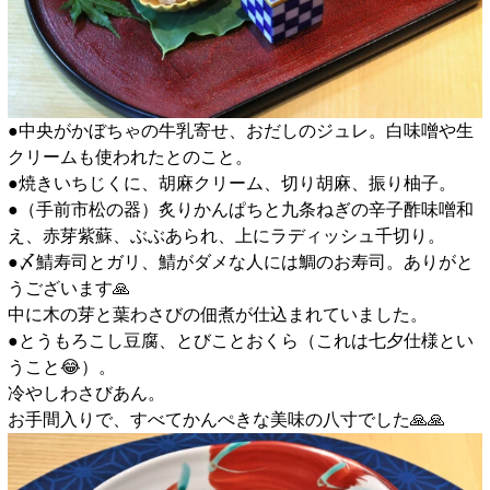
●中央がかぼちゃの牛乳寄せ、おだしのジュレ。白味噌や生
クリームも使われたとのこと。
●焼きいちじくに、胡麻クリーム、切り胡麻、振り柚子。
●（手前市松の器）炙りかんぱちと九条ねぎの辛子酢味噌和
え、赤芽紫蘇、ぶぶあられ、上にラディッシュ千切り。
●〆鯖寿司とガリ、鯖がダメな人には鯛のお寿司。ありがと
うございます🙏
中に木の芽と葉わさびの佃煮が仕込まれていました。
●とうもろこし豆腐、とびことおくら（これは七夕仕様とい
うこと😂）。
冷やしわさびあん。
お手間入りで、すべてかんぺきな美味の八寸でした🙏🙏