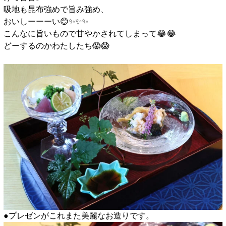
吸地も昆布強めで旨み強め、
おいしーーーい😊✨️✨️✨️
こんなに旨いもので甘やかされてしまって😂😂
どーするのかわたしたち😱😱
●プレゼンがこれまた美麗なお造りです。