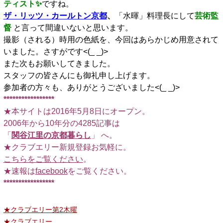
ティスト✨
ですね。
ザ・リッツ・カールトン京都
、
「水暉」料理長にして
芸術監
督
と言って間違いないと思います。
撮影（される）時用の色紙を、今回はあらかじめ用意されて
いました。さすがです<(_ _)>
また次もお願いしてきました。
スタッフの皆さんにも御礼申し上げます。
参加者の方々も、ありがとうございました<(_ _)>
*****************
★本サイトは2016年5月8日にオープン。
2006年から10年分の4285記事は
「
関谷江里の京都暮らし
」 へ。
★クラブエリー新規登録お気軽に。
こちらをご覧ください
。
★速報は
facebook
をご覧ください。
*****************
★クラブエリー第2木曜
★クラブエリー