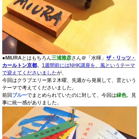
●
MIURA
とはもちろん
三浦雅彦
さん＠「水暉」
ザ・リッツ・
カールトン京都
、
1週間前にはNHK講座を、風というテーマ
で迎えてくださいました
が、
今回はクラブエリー第２木曜、先週から発展して、雲という
テーマで考えてくださいました。
前回
ブルー
でまとめられていたのに対して、今回は
緑色
。見
事に統一感がありました。