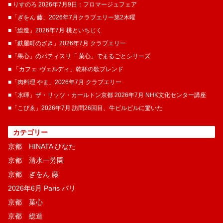
■ りすのろ 2026年7月9日：フロマージュフェア
■「ぎをん 藤」2026年7月クラブエリー第2木曜
■「総造」2026年7月 桃といちじく
■「麩屋町のざき」2026年7月 クラブエリー
■「果心」のパティスリ「 菓​心」でまるごとシリーズ
■ 「カフェ･ヴェルディ」乾杯の歌ブレンド
■「肉料理 やま」2026年7月 クラブエリー
■「水暉」ザ・リッツ・カールトン京都 2026年7月 NHK文化センター講座
■「こぴゑ」2026年7月 訪問26回目、牛ピルピルに驚いた
カテゴリー
京都 HINATA ひなた
京都 清水一芳園
京都 ぎをん 藤
2026年6月 Paris パリ
京都 菓​心
京都 総造