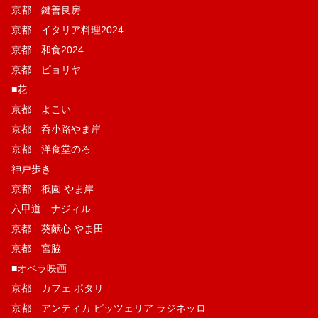
京都 鍵善良房
京都 イタリア料理2024
京都 和食2024
京都 ピョリヤ
■花
京都 よこい
京都 呑小路やま岸
京都 洋食堂のろ
神戸歩き
京都 祇園 やま岸
六甲道 ナジィル
京都 葵献心 やま田
京都 宮脇
■オペラ映画
京都 カフェ ポタリ
京都 アンティカ ピッツェリア ラジネッロ