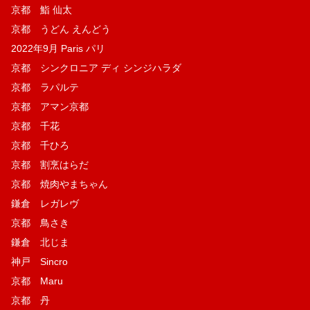
京都 鮨 仙太
京都 うどん えんどう
2022年9月 Paris パリ
京都 シンクロニア ディ シンジハラダ
京都 ラパルテ
京都 アマン京都
京都 千花
京都 千ひろ
京都 割烹はらだ
京都 焼肉やまちゃん
鎌倉 レガレヴ
京都 鳥さき
鎌倉 北じま
神戸 Sincro
京都 Maru
京都 丹