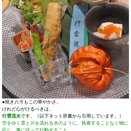
●焼き八寸もこの華やかさ。
けれど心がけるべきは、
行雲流水
です。（以下ネット辞書から引用しています。）
空をゆく雲と川を流れる水のように、執着することなく物に
応じ、事に従って行動すること。