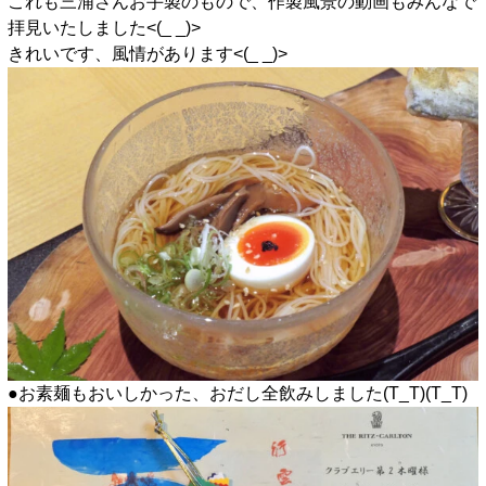
これも三浦さんお手製のもので、作製風景の動画もみんなで
拝見いたしました<(_ _)>
きれいです、風情があります<(_ _)>
●お素麺もおいしかった、おだし全飲みしました(T_T)(T_T)