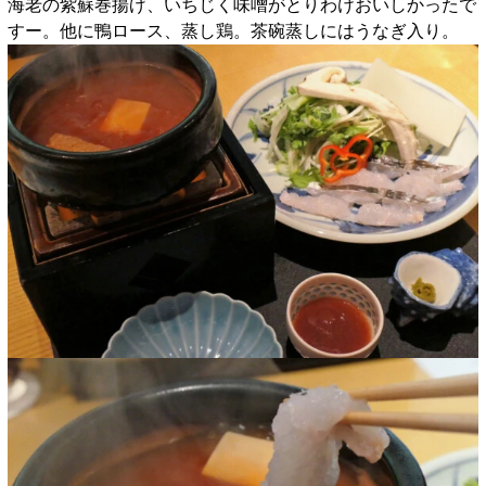
海老の紫蘇巻揚げ、いちじく味噌がとりわけおいしかったで
すー。他に鴨ロース、蒸し鶏。茶碗蒸しにはうなぎ入り。