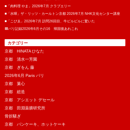
■「肉料理 やま」2026年7月 クラブエリー
■「水暉」ザ・リッツ・カールトン京都 2026年7月 NHK文化センター講座
■「こぴゑ」2026年7月 訪問26回目、牛ピルピルに驚いた
🟦パリ記録2026年6月その16 帰国後あれこれ
カテゴリー
京都 HINATA ひなた
京都 清水一芳園
京都 ぎをん 藤
2026年6月 Paris パリ
京都 菓​心
京都 総造
京都 アシエット デセール
京都 田淵薬膳研究所
骨折騒ぎ
京都 パンケーキ、ホットケーキ