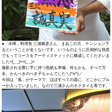
●「水暉」料理長 三浦雅彦さん、まあこの方、テンション下
るということが全くないです、いつものように圧倒的な熱意
でもってコースをアーティスティックに構成してくださいま
した<(_ _)><(_ _)>
撮影される際に手に持つ色紙も準備、何もかも、すべて万
全、かんぺきのぺき子ちゃんでした＼(^o^)／
今回は「風」がテーマで、ほぼすべての器に、どこかにブル
ーが入っていました。なので三浦さんのネクタイも青です。