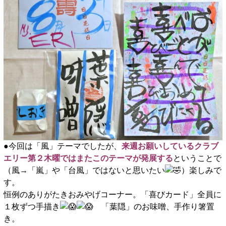
●今回は「風」テーマでしたが、
来週お願いしているクラブ
エリー第２木曜ではまたこのテーマが発展する
ということで
（風→「嵐」や「台風」ではないと思いたい
）楽しみで
す。
恒例のありがたきおみやげコーナー。「喜びカード」全員に
１枚ずつ手描き
「葉隠」のお味噌、手作り箸置
き。