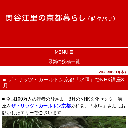
MENU
最新の投稿一覧
2023/08/03(木)
■ ザ・リッツ・カールトン京都「水暉」でNHK講座8
月
■ 全国100万人の読者の皆さま、8月のNHK文化センター講
座を
ザ・リッツ・カールトン京都
の和食、「水暉」さんにお
願いしたエリーでございます。