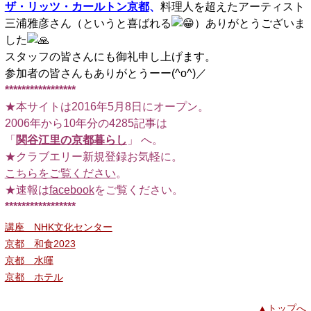
ザ・リッツ・カールトン京都
、
料理人を超えたアーティスト
三浦雅彦さん（というと喜ばれる
）ありがとうございま
した
スタッフの皆さんにも御礼申し上げます。
参加者の皆さんもありがとうーー(^o^)／
*****************
★本サイトは2016年5月8日にオープン。
2006年から10年分の4285記事は
「
関谷江里の京都暮らし
」 へ。
★クラブエリー新規登録お気軽に。
こちらをご覧ください
。
★速報は
facebook
をご覧ください。
*****************
講座 NHK文化センター
京都 和食2023
京都 水暉
京都 ホテル
▲トップへ