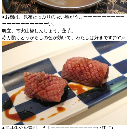
●お椀は、昆布たっぷりの吸い地がうまーーーーーーーーー
ーーーーーーーーーーい。
帆立、青実山椒しんじょう、蓮芋。
赤万願寺とうがらしの色が効いて、わたしは好きです(^o^)♪
●平井牛のお寿司。うまーーーーーーーーーーい(T_T)