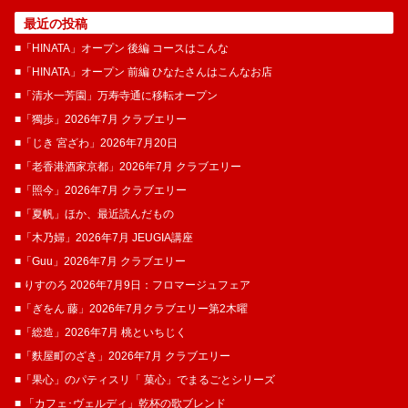
最近の投稿
■「HINATA」オープン 後編 コースはこんな
■「HINATA」オープン 前編 ひなたさんはこんなお店
■「清水一芳園」万寿寺通に移転オープン
■「獨歩」2026年7月 クラブエリー
■「じき 宮ざわ」2026年7月20日
■「老香港酒家京都」2026年7月 クラブエリー
■「照今」2026年7月 クラブエリー
■「夏帆」ほか、最近読んだもの
■「木乃婦」2026年7月 JEUGIA講座
■「Guu」2026年7月 クラブエリー
■ りすのろ 2026年7月9日：フロマージュフェア
■「ぎをん 藤」2026年7月クラブエリー第2木曜
■「総造」2026年7月 桃といちじく
■「麩屋町のざき」2026年7月 クラブエリー
■「果心」のパティスリ「 菓​心」でまるごとシリーズ
■ 「カフェ･ヴェルディ」乾杯の歌ブレンド