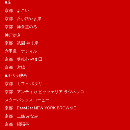
■花
京都 よこい
京都 呑小路やま岸
京都 洋食堂のろ
神戸歩き
京都 祇園 やま岸
六甲道 ナジィル
京都 葵献心 やま田
京都 宮脇
■オペラ映画
京都 カフェ ポタリ
京都 アンティカ ピッツェリア ラジネッロ
スターバックスコーヒー
京都 East42st NEW YORK BROWNIE
京都 二條 みなみ
京都 招福亭