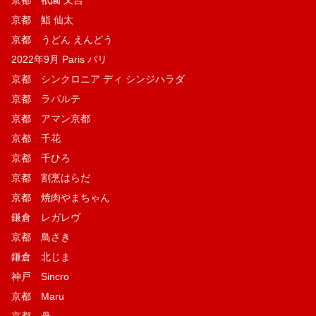
京都 祇園 又吉
京都 鮨 仙太
京都 うどん えんどう
2022年9月 Paris パリ
京都 シンクロニア ディ シンジハラダ
京都 ラパルテ
京都 アマン京都
京都 千花
京都 千ひろ
京都 割烹はらだ
京都 焼肉やまちゃん
鎌倉 レガレヴ
京都 鳥さき
鎌倉 北じま
神戸 Sincro
京都 Maru