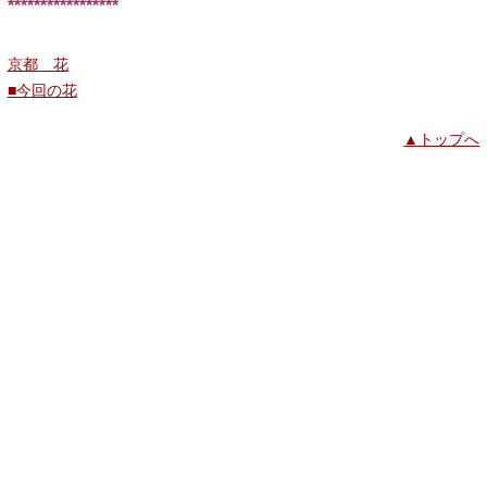
*****************
京都 花
■今回の花
▲トップへ