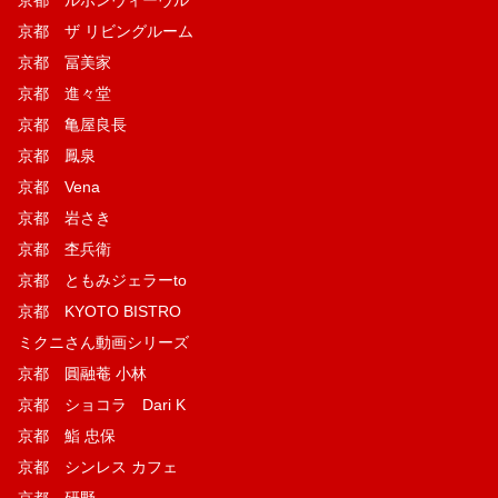
京都 ルボンヴィーヴル
京都 ザ リビングルーム
京都 冨美家
京都 進々堂
京都 亀屋良長
京都 鳳泉
京都 Vena
京都 岩さき
京都 杢兵衛
京都 ともみジェラーto
京都 KYOTO BISTRO
ミクニさん動画シリーズ
京都 圓融菴 小林
京都 ショコラ Dari K
京都 鮨 忠保
京都 シンレス カフェ