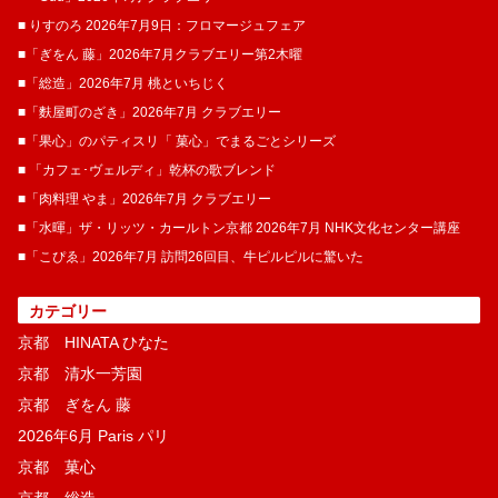
■ りすのろ 2026年7月9日：フロマージュフェア
■「ぎをん 藤」2026年7月クラブエリー第2木曜
■「総造」2026年7月 桃といちじく
■「麩屋町のざき」2026年7月 クラブエリー
■「果心」のパティスリ「 菓​心」でまるごとシリーズ
■ 「カフェ･ヴェルディ」乾杯の歌ブレンド
■「肉料理 やま」2026年7月 クラブエリー
■「水暉」ザ・リッツ・カールトン京都 2026年7月 NHK文化センター講座
■「こぴゑ」2026年7月 訪問26回目、牛ピルピルに驚いた
カテゴリー
京都 HINATA ひなた
京都 清水一芳園
京都 ぎをん 藤
2026年6月 Paris パリ
京都 菓​心