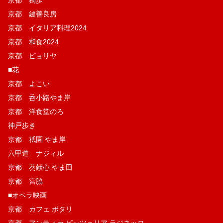
京都 獨歩
京都 鍵善良房
京都 イタリア料理2024
京都 和食2024
京都 ピョリヤ
■花
京都 よこい
京都 呑小路やま岸
京都 洋食堂のろ
神戸歩き
京都 祇園 やま岸
六甲道 ナジィル
京都 葵献心 やま田
京都 宮脇
■オペラ映画
京都 カフェ ポタリ