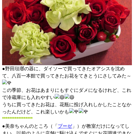
●野田琺瑯の器に、ダイソーで買ってきたオアシスを沈め
て、八百一本館で買ってきたお花をてきとうにさしてみた～
この季節、お花はあまりにもすぐにダメになるけれど、これ
で冷蔵庫にも入れやすい
うちに買ってきたお花は、花瓶に投げ入れしかしたことなか
ったんだけど、これ楽しいかも
*****************
●美奈ちゃんのところ（「
プーゼ
」）が教室だけになってし
まい、以前のように店舗に駆け込んですぐにお花調達できな