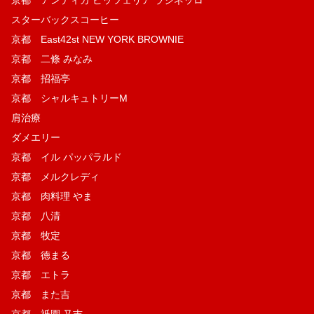
京都 アンティカ ピッツェリア ラジネッロ
スターバックスコーヒー
京都 East42st NEW YORK BROWNIE
京都 二條 みなみ
京都 招福亭
京都 シャルキュトリーM
肩治療
ダメエリー
京都 イル パッパラルド
京都 メルクレディ
京都 肉料理 やま
京都 八清
京都 牧定
京都 徳まる
京都 エトラ
京都 また吉