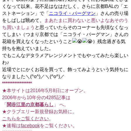
くなって以来、花不足はなはだしく、さらに京都BALの「エ
ストネーション」で「
ニコライ・バーグマン
」さんの売り場
をしばしば眺めて、
まあたまに買わないと悪いよなあそのう
ち買いましょう
と思っていたらそのコーナーも先頃なくなっ
てしまい（つまり京都では「ニコライ・バーグマン」さんの
花箱を買えなくなったということ
）残念過ぎる気
持ちを抱えていました。
でもこんなデタラメアレンジメントでもやってみたら楽しい
わ♪
近場でとにかくお花を買って、飾ってみようという気持ちに
なりました＼(^o^)／＼(^o^)／
*****************
★本サイトは2016年5月8日にオープン。
2006年から10年分の4285記事は
「
関谷江里の京都暮らし
」 へ。
★クラブエリー新規登録お気軽に。
こちらをご覧ください
。
★速報は
facebook
をご覧ください。