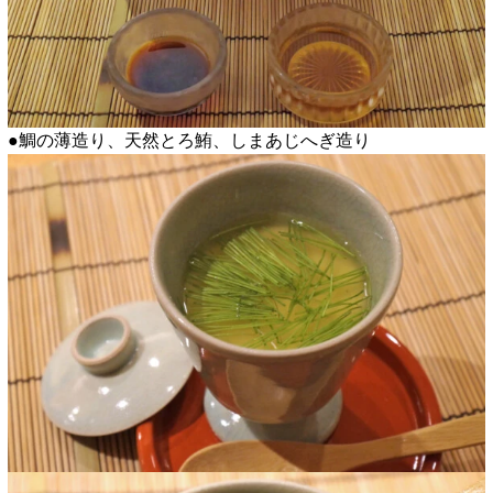
●鯛の薄造り、天然とろ鮪、しまあじへぎ造り