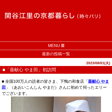
MENU
最新の投稿一覧
2023/08/01(火)
■「葵献心 やま田」初訪問
■ 全国100万人の読者の皆さま、下鴨の和食店「
葵献心 やま
田
」（あおいこんしん やまだ）さんに初めて伺ったエリー
でございます。