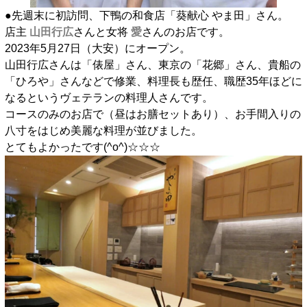
●先週末に初訪問、下鴨の和食店「葵献心 やま田」さん。
店主
山田行広
さんと女将
愛
さんのお店です。
2023年5月27日（大安）にオープン。
山田行広さんは「俵屋」さん、東京の「花郷」さん、貴船の
「ひろや」さんなどで修業、料理長も歴任、職歴35年ほどに
なるというヴェテランの料理人さんです。
コースのみのお店で（昼はお膳セットあり）、お手間入りの
八寸をはじめ美麗な料理が並びました。
とてもよかったです(^o^)☆☆☆