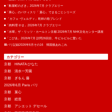
■「麩屋町のざき」2026年7月 クラブエリー
■「果心」のパティスリ「 菓​心」でまるごとシリーズ
■ 「カフェ･ヴェルディ」乾杯の歌ブレンド
■「肉料理 やま」2026年7月 クラブエリー
■「水暉」ザ・リッツ・カールトン京都 2026年7月 NHK文化センター講座
■「こぴゑ」2026年7月 訪問26回目、牛ピルピルに驚いた
🟦パリ記録2026年6月その16 帰国後あれこれ
カテゴリー
京都 HINATA ひなた
京都 清水一芳園
京都 ぎをん 藤
2026年6月 Paris パリ
京都 菓​心
京都 総造
京都 アシエット デセール