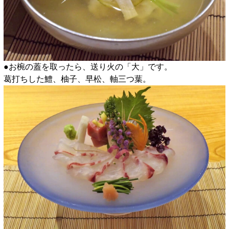
●お椀の蓋を取ったら、送り火の「大」です。
葛打ちした鱧、柚子、早松、軸三つ葉。