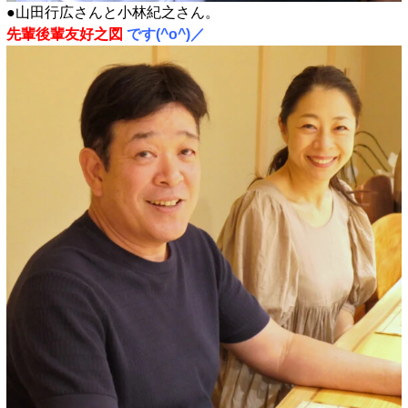
●山田行広さんと小林紀之さん。
先輩後輩友好之図
です(^o^)／