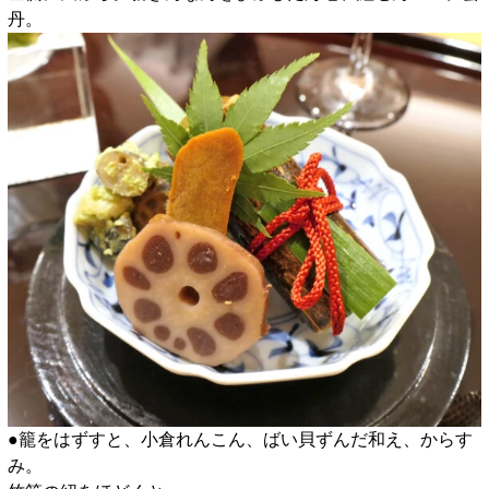
丹。
●籠をはずすと、小倉れんこん、ばい貝ずんだ和え、からす
み。