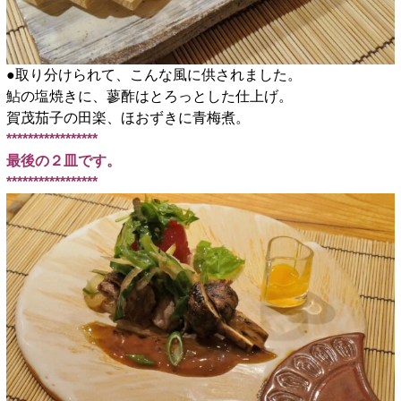
●取り分けられて、こんな風に供されました。
鮎の塩焼きに、蓼酢はとろっとした仕上げ。
賀茂茄子の田楽、ほおずきに青梅煮。
*****************
最後の２皿です。
*****************