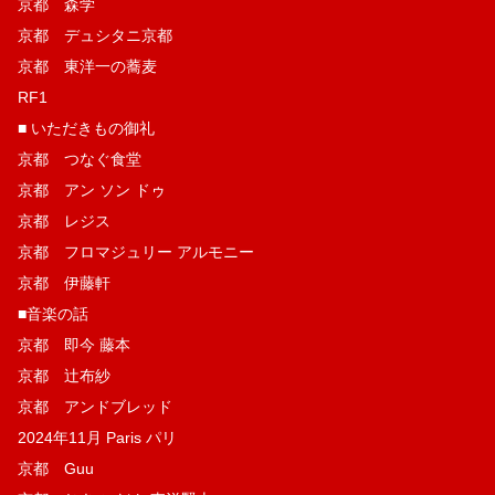
京都 森学
京都 デュシタニ京都
京都 東洋一の蕎麦
RF1
■ いただきもの御礼
京都 つなぐ食堂
京都 アン ソン ドゥ
京都 レジス
京都 フロマジュリー アルモニー
京都 伊藤軒
■音楽の話
京都 即今 藤本
京都 辻布紗
京都 アンドブレッド
2024年11月 Paris パリ
京都 Guu