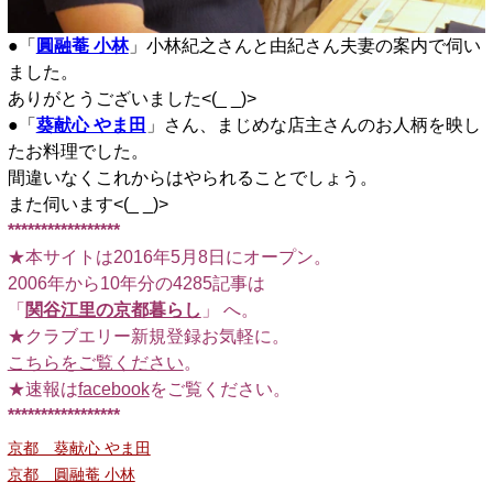
●「
圓融菴 小林
」小林紀之さんと由紀さん夫妻の案内で伺い
ました。
ありがとうございました<(_ _)>
●「
葵献心 やま田
」さん、まじめな店主さんのお人柄を映し
たお料理でした。
間違いなくこれからはやられることでしょう。
また伺います<(_ _)>
*****************
★本サイトは2016年5月8日にオープン。
2006年から10年分の4285記事は
「
関谷江里の京都暮らし
」 へ。
★クラブエリー新規登録お気軽に。
こちらをご覧ください
。
★速報は
facebook
をご覧ください。
*****************
京都 葵献心 やま田
京都 圓融菴 小林