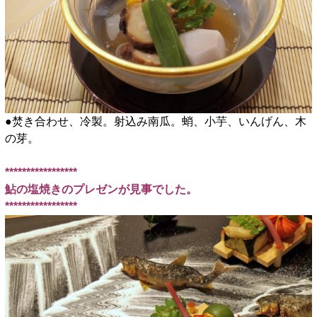
●焚き合わせ、冷製。射込み南瓜。蛸、小芋、いんげん、木
の芽。
*****************
鮎の塩焼きのプレゼンが見事でした。
*****************