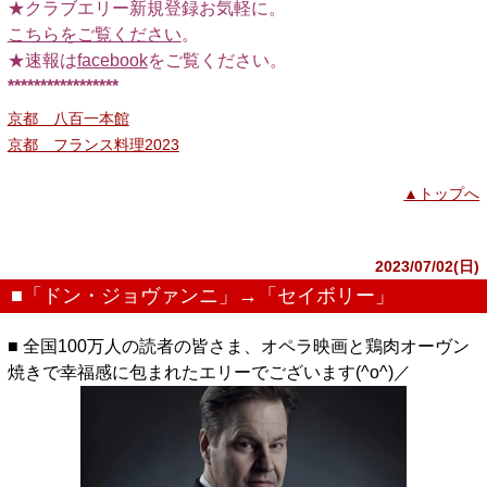
★クラブエリー新規登録お気軽に。
こちらをご覧ください
。
★速報は
facebook
をご覧ください。
*****************
京都 八百一本館
京都 フランス料理2023
▲トップへ
2023/07/02(日)
■「ドン・ジョヴァンニ」→「セイボリー」
■ 全国100万人の読者の皆さま、オペラ映画と鶏肉オーヴン
焼きで幸福感に包まれたエリーでございます(^o^)／