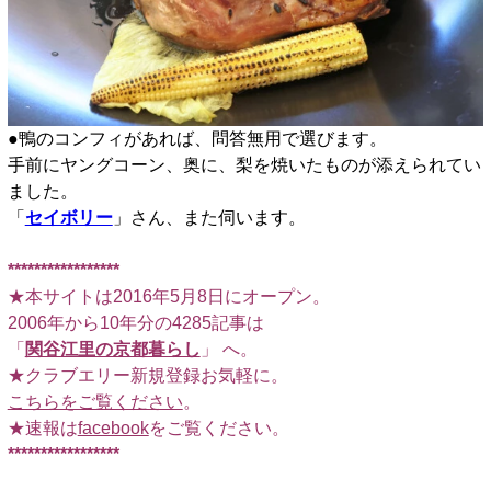
●鴨のコンフィがあれば、問答無用で選びます。
手前にヤングコーン、奥に、梨を焼いたものが添えられてい
ました。
「
セイボリー
」さん、また伺います。
*****************
★本サイトは2016年5月8日にオープン。
2006年から10年分の4285記事は
「
関谷江里の京都暮らし
」 へ。
★クラブエリー新規登録お気軽に。
こちらをご覧ください
。
★速報は
facebook
をご覧ください。
*****************