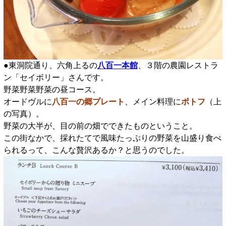
●東洞院通り、六角上るの
八百一本館
、３階の農園レストラ
ン「セイボリー」さんです。
野菜野菜野菜の昼コース。
オードヴルに
八百一の郷プレート
、メイン料理に
ポトフ
（上
の写真）。
野菜の大半が、目の前の畑でできたものということ。
この街なかで、採れたてで風味たっぷりの野菜を山盛り食べ
られるって、こんな贅沢あるか？と思うのでした。