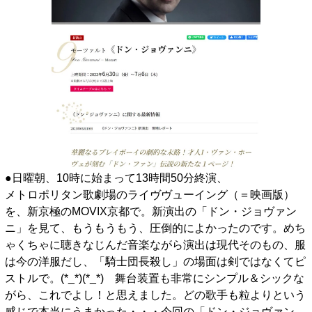
●日曜朝、10時に始まって13時間50分終演、
メトロポリタン歌劇場のライヴヴューイング（＝映画版）
を、新京極のMOVIX京都で。新演出の「ドン・ジョヴァン
ニ」を見て、もうもうもう、圧倒的によかったのです。めち
ゃくちゃに聴きなじんだ音楽ながら演出は現代そのもの、服
は今の洋服だし、「騎士団長殺し」の場面は剣ではなくてピ
ストルで。(*_*)(*_*) 舞台装置も非常にシンプル＆シックな
がら、これでよし！と思えました。どの歌手も粒よりという
感じで本当にうまかった・・・今回の「ドン・ジョヴァン