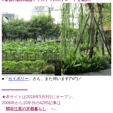
●「
セイボリー
」さん、また伺います(^o^)／
*****************
★本サイトは2016年5月8日にオープン。
2006年から10年分の4285記事は
「
関谷江里の京都暮らし
」 へ。