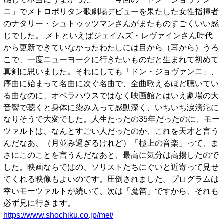
ニ」でメトロポリタン歌劇場デビューを果たした女性指揮者
のナタリー・シュトゥッツマンさんがまたものすごくいい感
じでした。 メトといえばジェイムズ・レヴァインさん時代
から更新できていなかったわたしには目から（耳から）うろ
こで、一度ニューヨークに行きたいものだと生まれて初めて
真剣に思いました。それにしても「ドン・ジョヴァンニ」、
序曲に始まって名曲に次ぐ名曲で、全曲歌えるほど聴いてい
る曲なのに、オペラハウスではなく映画館とはいえ劇場の大
音響で聴くと身体に染み入って感動深く、いちいち涙滂沱に
なりそうで大変でした。人生たったの35年だったのに、モー
ツァルトは、なんとすごい人だったのか、これを天才と言う
んだなあ、（月並み過ぎるけれど）「極上の音楽」って、ま
さにこのことを言うんだなあと、最高に気分は高揚したので
した。映画ならではの、ソリストたちにぐいと近寄って見せ
てくれる映像もよいのです。圧倒されました。プログラムは
幸いモーツァルトが続いて、次は「魔笛」ですから、それも
必ず見に行きます。
https://www.shochiku.co.jp/met/