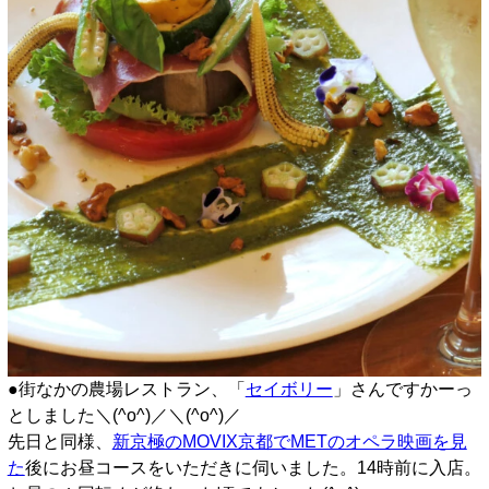
●街なかの農場レストラン、「
セイボリー
」さんですかーっ
としました＼(^o^)／＼(^o^)／
先日と同様、
新京極のMOVIX京都でMETのオペラ映画を見
た
後にお昼コースをいただきに伺いました。14時前に入店。