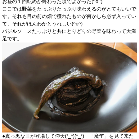
お昼の１回転めが終わった頃でよかった(^o^)
ここでは野菜をたっぷりたっぷり味わえるのがとてもいいで
す。それも目の前の畑で穫れたものが何かしら必ず入ってい
て、それがほんわかとうれしい(^o^)
バジルソースたっぷりと共にとりどりの野菜を味わって大満
足です。
●真っ黒な皿が登場して仰天(*_*)(*_*) 「魔笛」を見て来た