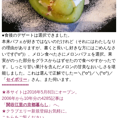
●食後のデザートは選択できました。
本来パフェが好きではないのだけれど（それにはわたしなり
の理由がありますが、書くと長いし好きな方にはごめんなさ
いです(^o^)）、メロン食べたさにメロンパフェを選択。果
実がのった部分をグラスからはずせたので食べやすかったで
す。しっとり甘い果汁を含んだメロンの甘美なおいしさを堪
能しました。これは選んで正解でしたー＼(^o^)／＼(^o^)／
「
セイボリー
」さん、また伺います。
*****************
★本サイトは2016年5月8日にオープン。
2006年から10年分の4285記事は
「
関谷江里の京都暮らし
」 へ。
★クラブエリー新規登録お気軽に。
こちらをご覧ください
。