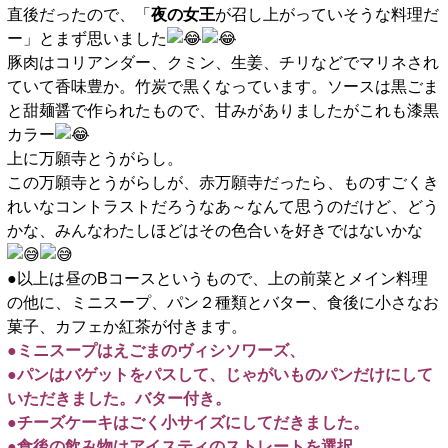
直後だったので、「
夜の女王
が召し上がっていそうな料理だ
ー」とまず思いました
豚肉はコリアンダー、クミン、生姜、チリなどでマリネされ
ていて香味豊か。竹炭で黒くなっています。ソースは黒ごま
と甜麺醤で作られたもので、甘みがありましたがこれも漆黒
カラー
上に万願寺とうがらし。
この万願寺とうがらしが、赤万願寺だったら、ものすごくき
れいなコントラストだろうなあ～なんて思うのだけど、どう
かな、みんなわたしほどはその色合いを好きではないかな
●以上は昼のBコースというもので、上の前菜とメイン料理
の他に、ミニスープ、パン２種類とバター、食後に小さなお
菓子、カフェか紅茶が付きます。
●ミニスープはえごまのヴィシソワーズ、
●パンはバゲットをパスして、じゃがいものパンだけにして
いただきました。バター付き。
●チーズケーキはごく小サイズにしてだきました。
●食後の飲み物はアイスティのストレートを選択。