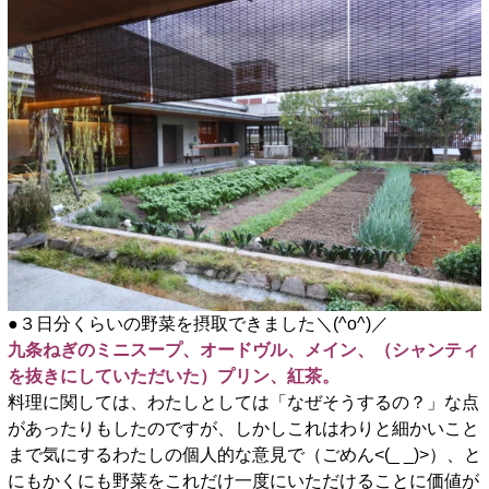
●３日分くらいの野菜を摂取できました＼(^o^)／
九条ねぎのミニスープ、オードヴル、メイン、（シャンティ
を抜きにしていただいた）プリン、紅茶。
料理に関しては、わたしとしては「なぜそうするの？」な点
があったりもしたのですが、しかしこれはわりと細かいこと
まで気にするわたしの個人的な意見で（ごめん<(_ _)>）、と
にもかくにも野菜をこれだけ一度にいただけることに価値が