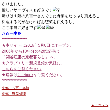
ありました。
優しいサーヴィスも好きです
帰りは１階の八百一さんでまた野菜をたっぷり買えるし、
料理する間がなければお惣菜を買えるし、
ここ本当に好きです
八百一本館
*****************
★本サイトは2016年5月8日にオープン。
2006年から10年分の4285記事は
「
関谷江里の京都暮らし
」 へ。
★クラブエリー新規登録お気軽に。
こちらをご覧ください
。
★速報は
facebook
をご覧ください。
*****************
京都 八百一本館
京都 野菜料理
▲トップへ