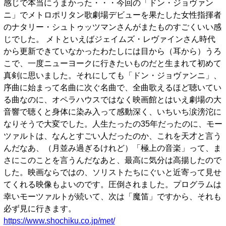
感じで本当にうまかった・・・今回の「ドン・ジョヴァン
ニ」でメトロポリタン歌劇場デビューを果たした女性指揮者
のナタリー・シュトゥッツマンさんがまたものすごくいい感
じでした。 メトといえばジェイムズ・レヴァインさん時代
から更新できていなかったわたしには目から（耳から）うろ
こで、一度ニューヨークに行きたいものだと生まれて初めて
真剣に思いました。それにしても「ドン・ジョヴァンニ」、
序曲に始まって名曲に次ぐ名曲で、全曲歌えるほど聴いてい
る曲なのに、オペラハウスではなく映画館とはいえ劇場の大
音響で聴くと身体に染み入って感動深く、いちいち涙滂沱に
なりそうで大変でした。人生たったの35年だったのに、モー
ツァルトは、なんとすごい人だったのか、これを天才と言う
んだなあ、（月並み過ぎるけれど）「極上の音楽」って、ま
さにこのことを言うんだなあと、最高に気分は高揚したので
した。映画ならではの、ソリストたちにぐいと近寄って見せ
てくれる映像もよいのです。圧倒されました。プログラムは
幸いモーツァルトが続いて、次は「魔笛」ですから、それも
必ず見に行きます。
https://www.shochiku.co.jp/met/