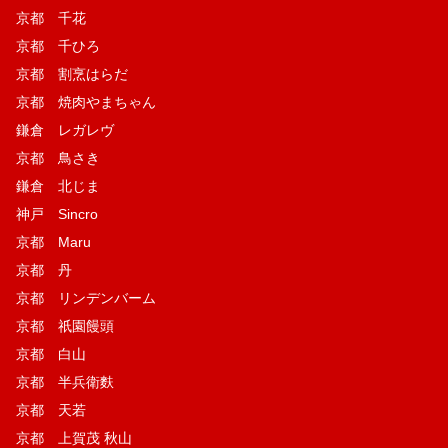
京都 千花
京都 千ひろ
京都 割烹はらだ
京都 焼肉やまちゃん
鎌倉 レガレヴ
京都 鳥さき
鎌倉 北じま
神戸 Sincro
京都 Maru
京都 丹
京都 リンデンバーム
京都 祇園饅頭
京都 白山
京都 半兵衛麩
京都 天若
京都 上賀茂 秋山