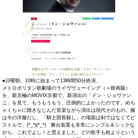
●日曜朝、10時に始まって13時間50分終演、
メトロポリタン歌劇場のライヴヴューイング（＝映画版）
を、新京極のMOVIX京都で。新演出の「ドン・ジョヴァン
ニ」を見て、もうもうもう、圧倒的によかったのです。めち
ゃくちゃに聴きなじんだ音楽ながら演出は現代そのもの、服
は今の洋服だし、「騎士団長殺し」の場面は剣ではなくてピ
ストルで。(*_*)(*_*) 舞台装置も非常にシンプル＆シックな
がら、これでよし！と思えました。どの歌手も粒よりという