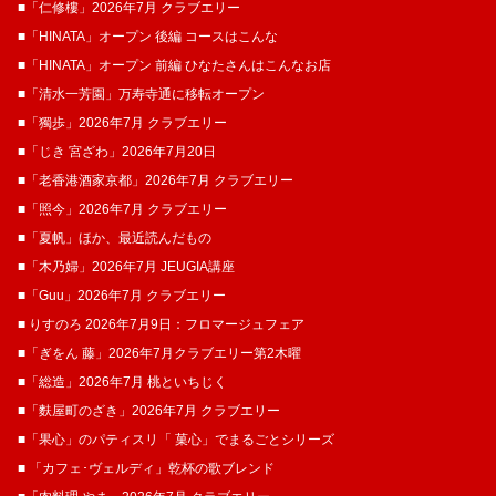
■「仁修樓」2026年7月 クラブエリー
■「HINATA」オープン 後編 コースはこんな
■「HINATA」オープン 前編 ひなたさんはこんなお店
■「清水一芳園」万寿寺通に移転オープン
■「獨歩」2026年7月 クラブエリー
■「じき 宮ざわ」2026年7月20日
■「老香港酒家京都」2026年7月 クラブエリー
■「照今」2026年7月 クラブエリー
■「夏帆」ほか、最近読んだもの
■「木乃婦」2026年7月 JEUGIA講座
■「Guu」2026年7月 クラブエリー
■ りすのろ 2026年7月9日：フロマージュフェア
■「ぎをん 藤」2026年7月クラブエリー第2木曜
■「総造」2026年7月 桃といちじく
■「麩屋町のざき」2026年7月 クラブエリー
■「果心」のパティスリ「 菓​心」でまるごとシリーズ
■ 「カフェ･ヴェルディ」乾杯の歌ブレンド