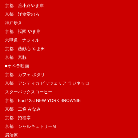
京都 呑小路やま岸
京都 洋食堂のろ
神戸歩き
京都 祇園 やま岸
六甲道 ナジィル
京都 葵献心 やま田
京都 宮脇
■オペラ映画
京都 カフェ ポタリ
京都 アンティカ ピッツェリア ラジネッロ
スターバックスコーヒー
京都 East42st NEW YORK BROWNIE
京都 二條 みなみ
京都 招福亭
京都 シャルキュトリーM
肩治療