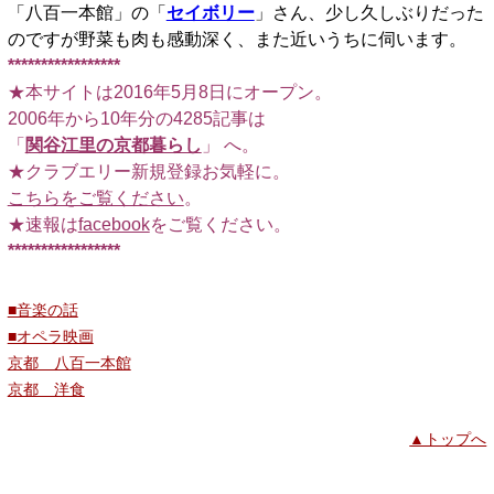
「八百一本館」の「
セイボリー
」さん、少し久しぶりだった
のですが野菜も肉も感動深く、また近いうちに伺います。
*****************
★本サイトは2016年5月8日にオープン。
2006年から10年分の4285記事は
「
関谷江里の京都暮らし
」 へ。
★クラブエリー新規登録お気軽に。
こちらをご覧ください
。
★速報は
facebook
をご覧ください。
*****************
■音楽の話
■オペラ映画
京都 八百一本館
京都 洋食
▲トップへ