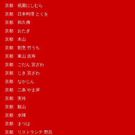
京都 祇園にしむら
京都 日本料理 とくを
京都 和久傳
京都 おたぎ
京都 木山
京都 割烹 竹うち
京都 東山 吉寿
京都 ごだん 宮ざわ
京都 じき 宮ざわ
京都 なかじん
京都 二条 やま岸
京都 実伶
京都 観山
京都 水暉
京都 まつは
京都 リストランテ 野呂