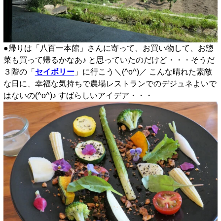
●帰りは「八百一本館」さんに寄って、お買い物して、お惣
菜も買って帰るかなあ♪ と思っていたのだけど・・・そうだ
３階の「
セイボリー
」に行こう＼(^o^)／ こんな晴れた素敵
な日に、幸福な気持ちで農場レストランでのデジュネよいで
はないの(^o^)♪ すばらしいアイデア・・・