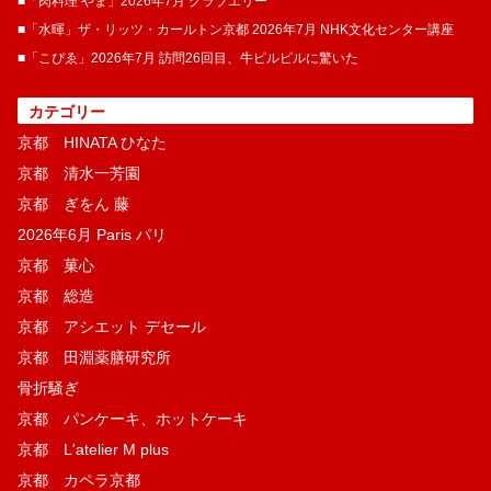
■「肉料理 やま」2026年7月 クラブエリー
■「水暉」ザ・リッツ・カールトン京都 2026年7月 NHK文化センター講座
■「こぴゑ」2026年7月 訪問26回目、牛ピルピルに驚いた
カテゴリー
京都 HINATA ひなた
京都 清水一芳園
京都 ぎをん 藤
2026年6月 Paris パリ
京都 菓​心
京都 総造
京都 アシエット デセール
京都 田淵薬膳研究所
骨折騒ぎ
京都 パンケーキ、ホットケーキ
京都 L'atelier M plus
京都 カペラ京都