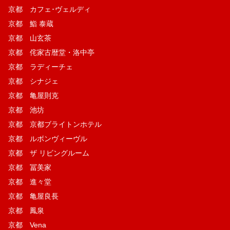
京都 カフェ･ヴェルディ
京都 鮨 泰蔵
京都 山玄茶
京都 侘家古暦堂・洛中亭
京都 ラディーチェ
京都 シナジェ
京都 亀屋則克
京都 池坊
京都 京都ブライトンホテル
京都 ルボンヴィーヴル
京都 ザ リビングルーム
京都 冨美家
京都 進々堂
京都 亀屋良長
京都 鳳泉
京都 Vena