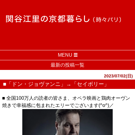
MENU
最新の投稿一覧
2023/07/02(日)
■「ドン・ジョヴァンニ」→「セイボリー」
■ 全国100万人の読者の皆さま、オペラ映画と鶏肉オーヴン
焼きで幸福感に包まれたエリーでございます(^o^)／