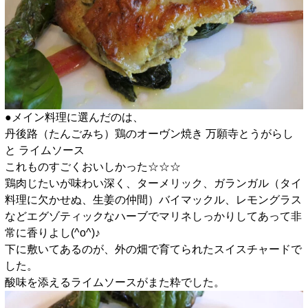
●メイン料理に選んだのは、
丹後路（たんごみち）鶏のオーヴン焼き 万願寺とうがらし
と ライムソース
これものすごくおいしかった☆☆☆
鶏肉じたいが味わい深く、ターメリック、ガランガル（タイ
料理に欠かせぬ、生姜の仲間）バイマックル、レモングラス
などエグゾティックなハーブでマリネしっかりしてあって非
常に香りよし(^o^)♪
下に敷いてあるのが、外の畑で育てられたスイスチャードで
した。
酸味を添えるライムソースがまた粋でした。