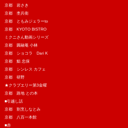
京都 岩さき
京都 杢兵衛
京都 ともみジェラーto
京都 KYOTO BISTRO
ミクニさん動画シリーズ
京都 圓融菴 小林
京都 ショコラ Dari K
京都 鮨 忠保
京都 シンレス カフェ
京都 研野
★クラブエリー第3金曜
京都 路地 との本
■引越し話
京都 割烹しなとみ
京都 八百一本館
■赤