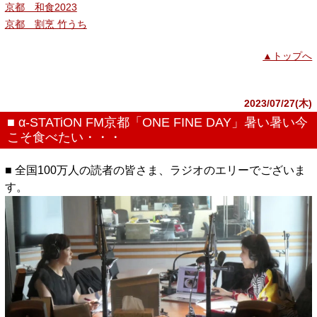
京都 和食2023
京都 割烹 竹うち
▲トップへ
2023/07/27(木)
■ α-STATiON FM京都「ONE FINE DAY」暑い暑い今
こそ食べたい・・・
■ 全国100万人の読者の皆さま、ラジオのエリーでございま
す。