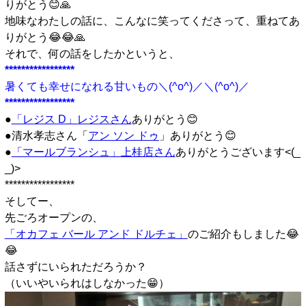
りがとう😊🙏
地味なわたしの話に、こんなに笑ってくださって、重ねてあ
りがとう😂😂🙏
それで、何の話をしたかというと、
*****************
暑くても幸せになれる甘いもの＼(^o^)／＼(^o^)／
*****************
●
「レジス D」レジスさん
ありがとう😊
●清水孝志さん「
アン ソン ドゥ
」ありがとう😊
●
「マールブランシュ」上桂店さん
ありがとうございます<(_
_)>
*****************
そしてー、
先ごろオープンの、
「オカフェ バール アンド ドルチェ」
のご紹介もしました😂
😂
話さずにいられただろうか？
（いいやいられはしなかった😁）