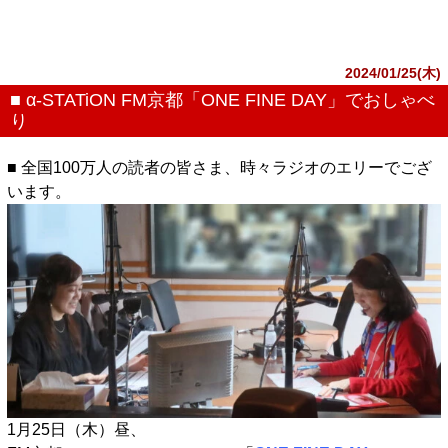
2024/01/25(木)
■ α-STATiON FM京都「ONE FINE DAY」でおしゃべ
り
■ 全国100万人の読者の皆さま、時々ラジオのエリーでござ
います。
1月25日（木）昼、