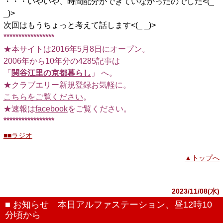
・・・いやいや、時間配分ができていなかったのでした<(_
_)>
次回はもうちょっと考えて話します<(_ _)>
*****************
★本サイトは2016年5月8日にオープン。
2006年から10年分の4285記事は
「
関谷江里の京都暮らし
」 へ。
★クラブエリー新規登録お気軽に。
こちらをご覧ください
。
★速報は
facebook
をご覧ください。
*****************
■■ラジオ
▲トップへ
2023/11/08(水)
■ お知らせ 本日アルファステーション、昼12時10
分頃から