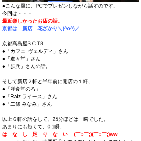
●こんな風に、PCでプレゼンしながら話すのです。
今回は・・・
最近楽しかったお店の話。
京都は 新店 花ざかり＼(^o^)／
京都髙島屋S.C.T8
●「カフェ･ヴェルディ」さん
●「進々堂」さん
●「歩兵」さんの話。
そして新店２軒と半年前に開店の１軒、
●「洋食堂のろ」
●「Raiz ライース」さん
●「二條 みなみ」さん
以上６軒の話をして、25分ほどは一瞬でした。
あまりにも短くて、0.1瞬。
は な し 足 り な い (￣○￣;)(￣○￣;)ww