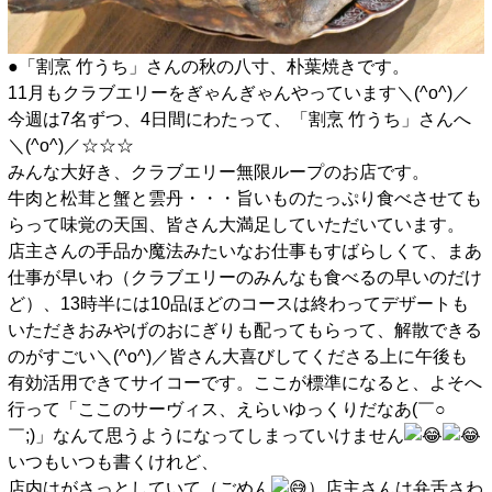
●「割烹 竹うち」さんの秋の八寸、朴葉焼きです。
11月もクラブエリーをぎゃんぎゃんやっています＼(^o^)／
今週は7名ずつ、4日間にわたって、「割烹 竹うち」さんへ
＼(^o^)／☆☆☆
みんな大好き、クラブエリー無限ループのお店です。
牛肉と松茸と蟹と雲丹・・・旨いものたっぷり食べさせても
らって味覚の天国、皆さん大満足していただいています。
店主さんの手品か魔法みたいなお仕事もすばらしくて、まあ
仕事が早いわ（クラブエリーのみんなも食べるの早いのだけ
ど）、13時半には10品ほどのコースは終わってデザートも
いただきおみやげのおにぎりも配ってもらって、解散できる
のがすごい＼(^o^)／皆さん大喜びしてくださる上に午後も
有効活用できてサイコーです。ここが標準になると、よそへ
行って「ここのサーヴィス、えらいゆっくりだなあ(￣○
￣;)」なんて思うようになってしまっていけません
いつもいつも書くけれど、
店内はがさっとしていて（ごめん
）店主さんは弁舌さわ