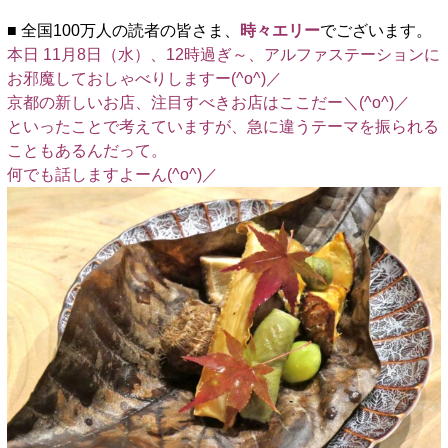
■ 全国100万人の読者の皆さま、
時々エリー
でございます。
本日 11月8日（水）、12時過ぎ～、アルファステーションに
お邪魔しておしゃべりしますー(^o^)／
京都の新しいお店、注目すべきお店はここだー＼(^o^)／
といったことで考えていますが、急に違うテーマを振られる
こともあるんだって。
何でも話しますよーん(^o^)／