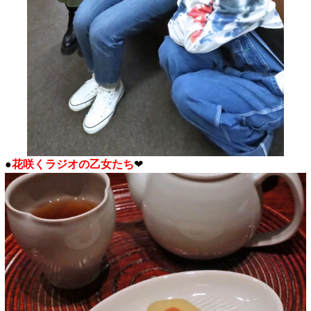
●
花咲くラジオの乙女たち
❤