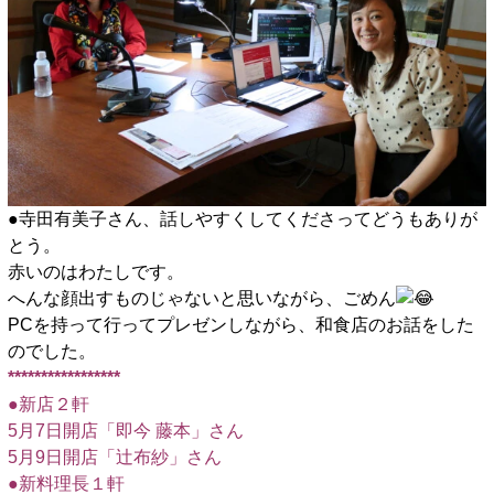
●寺田有美子さん、話しやすくしてくださってどうもありが
とう。
赤いのはわたしです。
へんな顔出すものじゃないと思いながら、ごめん
PCを持って行ってプレゼンしながら、和食店のお話をした
のでした。
*****************
●新店２軒
5月7日開店「即今 藤本」さん
5月9日開店「辻布紗」さん
●新料理長１軒