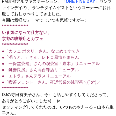
FM京都アルファステーション、「
ONE FINE DAY
」ワンフ
ァインデイの 、ランチタイムゲストというコーナーにお邪
魔しておしゃべりしてきました。
今回は気軽なテーマで（いつも気軽ですが～）
*****************
いま気になって仕方ない、
京都の喫茶店とカフェ
*****************
●「カフェ ポタリ」さん、なごめてすてき
●「滔々と、」さん、レトロ風情たまらん
●「一保堂茶舗」さんの喫茶室「嘉木」リニューアル
●「鍵善良房」さん高台寺店リニューアル
●「エトラ」さんテラスリニューアル
●「喫茶フロント」さん、夜遅営業の純喫茶＼(^o^)／
*****************
DJの寺田有美子さん、今回も話しやすくしてくださって、
ありがとうございました<(_ _)>
セッティングしてくれたのは、いつものやえ～る＝山本八重
子さん。