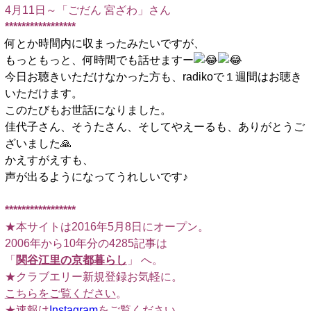
4月11日～「ごだん 宮ざわ」さん
*****************
何とか時間内に収まったみたいですが、
もっともっと、何時間でも話せますー
今日お聴きいただけなかった方も、radikoで１週間はお聴き
いただけます。
このたびもお世話になりました。
佳代子さん、そうたさん、そしてやえーるも、ありがとうご
ざいました🙏
かえすがえすも、
声が出るようになってうれしいです♪
*****************
★本サイトは2016年5月8日にオープン。
2006年から10年分の4285記事は
「
関谷江里の京都暮らし
」 へ。
★クラブエリー新規登録お気軽に。
こちらをご覧ください
。
★速報は
Instagram
をご覧ください。