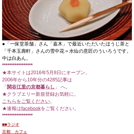
●「一保堂茶舗」さん「嘉木」で最近いただいたほうじ茶と
「千本玉壽軒」さんの雪中花＝水仙の意匠のういろうです。
中は白あん。
*****************
★本サイトは2016年5月8日にオープン。
2006年から10年分の4285記事は
「
関谷江里の京都暮らし
」 へ。
★クラブエリー新規登録お気軽に。
こちらをご覧ください
。
★速報は
facebook
をご覧ください。
*****************
■■ラジオ
京都 カフェ