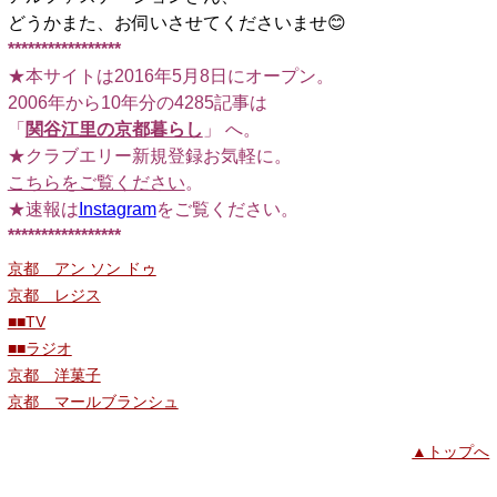
どうかまた、お伺いさせてくださいませ😊
*****************
★本サイトは2016年5月8日にオープン。
2006年から10年分の4285記事は
「
関谷江里の京都暮らし
」 へ。
★クラブエリー新規登録お気軽に。
こちらをご覧ください
。
★速報は
Instagram
をご覧ください。
*****************
京都 アン ソン ドゥ
京都 レジス
■■TV
■■ラジオ
京都 洋菓子
京都 マールブランシュ
▲トップへ