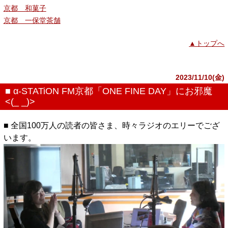
京都 和菓子
京都 一保堂茶舗
▲トップへ
2023/11/10(金)
■ α-STATiON FM京都「ONE FINE DAY」にお邪魔
<(_ _)>
■ 全国100万人の読者の皆さま、時々ラジオのエリーでござ
います。