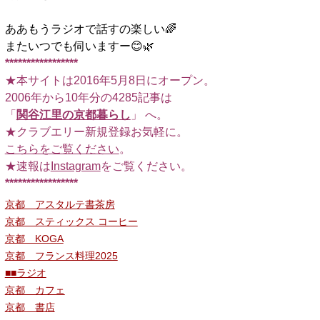
ああもうラジオで話すの楽しい🌈
またいつでも伺いますー😊🌿
*****************
★本サイトは2016年5月8日にオープン。
2006年から10年分の4285記事は
「
関谷江里の京都暮らし
」 へ。
★クラブエリー新規登録お気軽に。
こちらをご覧ください
。
★速報は
Instagram
をご覧ください。
*****************
京都 アスタルテ書茶房
京都 スティックス コーヒー
京都 KOGA
京都 フランス料理2025
■■ラジオ
京都 カフェ
京都 書店