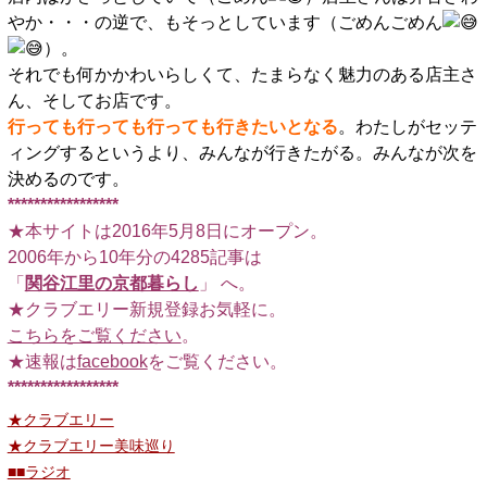
やか・・・の逆で、もそっとしています（ごめんごめん
）。
それでも何かかわいらしくて、たまらなく魅力のある店主さ
ん、そしてお店です。
行っても行っても行っても行きたいとなる
。わたしがセッテ
ィングするというより、みんなが行きたがる。みんなが次を
決めるのです。
*****************
★本サイトは2016年5月8日にオープン。
2006年から10年分の4285記事は
「
関谷江里の京都暮らし
」 へ。
★クラブエリー新規登録お気軽に。
こちらをご覧ください
。
★速報は
facebook
をご覧ください。
*****************
★クラブエリー
★クラブエリー美味巡り
■■ラジオ