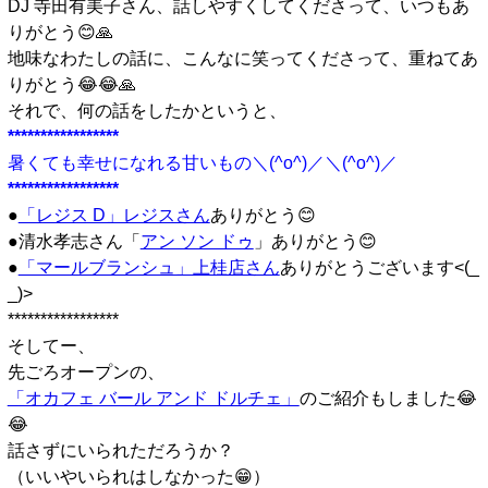
DJ 寺田有美子さん、話しやすくしてくださって、いつもあ
りがとう😊🙏
地味なわたしの話に、こんなに笑ってくださって、重ねてあ
りがとう😂😂🙏
それで、何の話をしたかというと、
*****************
暑くても幸せになれる甘いもの＼(^o^)／＼(^o^)／
*****************
●
「レジス D」レジスさん
ありがとう😊
●清水孝志さん「
アン ソン ドゥ
」ありがとう😊
●
「マールブランシュ」上桂店さん
ありがとうございます<(_
_)>
*****************
そしてー、
先ごろオープンの、
「オカフェ バール アンド ドルチェ」
のご紹介もしました😂
😂
話さずにいられただろうか？
（いいやいられはしなかった😁）