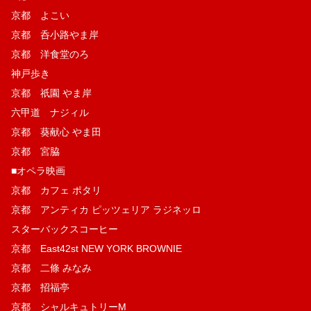
京都 よこい
京都 呑小路やま岸
京都 洋食堂のろ
神戸歩き
京都 祇園 やま岸
六甲道 ナジィル
京都 葵献心 やま田
京都 宮脇
■オペラ映画
京都 カフェ ポタリ
京都 アンティカ ピッツェリア ラジネッロ
スターバックスコーヒー
京都 East42st NEW YORK BROWNIE
京都 二條 みなみ
京都 招福亭
京都 シャルキュトリーM