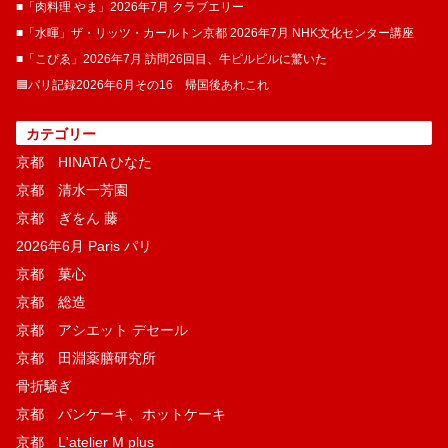
■「肉料理 やま」2026年7月 クラブエリー
■「水暉」ザ・リッツ・カールトン京都 2026年7月 NHK文化センター講座
■「こぴゑ」2026年7月 訪問26回目、牛ピルピルに驚いた
🟦パリ記録2026年6月その16 帰国後あれこれ
カテゴリー
京都 HINATA ひなた
京都 清水一芳園
京都 ぎをん 藤
2026年6月 Paris パリ
京都 菓​心
京都 総造
京都 アシエット デセール
京都 田淵薬膳研究所
骨折騒ぎ
京都 パンケーキ、ホットケーキ
京都 L'atelier M plus