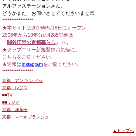
アルファステーションさん、
どうかまた、お伺いさせてくださいませ😊
*****************
★本サイトは2016年5月8日にオープン。
2006年から10年分の4285記事は
「
関谷江里の京都暮らし
」 へ。
★クラブエリー新規登録お気軽に。
こちらをご覧ください
。
★速報は
Instagram
をご覧ください。
*****************
京都 アン ソン ドゥ
京都 レジス
■■TV
■■ラジオ
京都 洋菓子
京都 マールブランシュ
▲トップへ