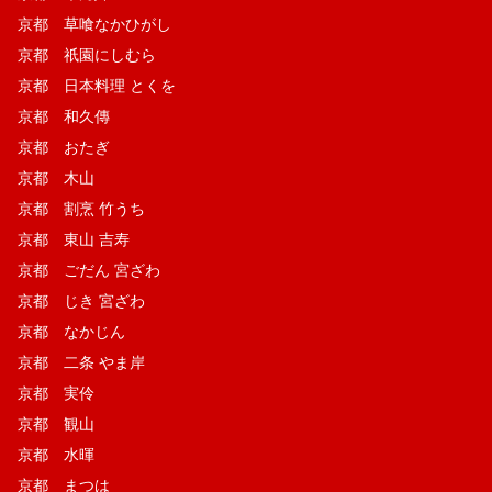
京都 草喰なかひがし
京都 祇園にしむら
京都 日本料理 とくを
京都 和久傳
京都 おたぎ
京都 木山
京都 割烹 竹うち
京都 東山 吉寿
京都 ごだん 宮ざわ
京都 じき 宮ざわ
京都 なかじん
京都 二条 やま岸
京都 実伶
京都 観山
京都 水暉
京都 まつは