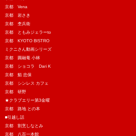
京都 Vena
京都 岩さき
京都 杢兵衛
京都 ともみジェラーto
京都 KYOTO BISTRO
ミクニさん動画シリーズ
京都 圓融菴 小林
京都 ショコラ Dari K
京都 鮨 忠保
京都 シンレス カフェ
京都 研野
★クラブエリー第3金曜
京都 路地 との本
■引越し話
京都 割烹しなとみ
京都 八百一本館