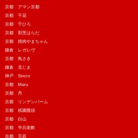
京都 アマン京都
京都 千花
京都 千ひろ
京都 割烹はらだ
京都 焼肉やまちゃん
鎌倉 レガレヴ
京都 鳥さき
鎌倉 北じま
神戸 Sincro
京都 Maru
京都 丹
京都 リンデンバーム
京都 祇園饅頭
京都 白山
京都 半兵衛麩
京都 天若