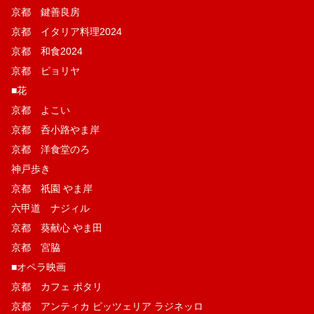
京都 鍵善良房
京都 イタリア料理2024
京都 和食2024
京都 ピョリヤ
■花
京都 よこい
京都 呑小路やま岸
京都 洋食堂のろ
神戸歩き
京都 祇園 やま岸
六甲道 ナジィル
京都 葵献心 やま田
京都 宮脇
■オペラ映画
京都 カフェ ポタリ
京都 アンティカ ピッツェリア ラジネッロ