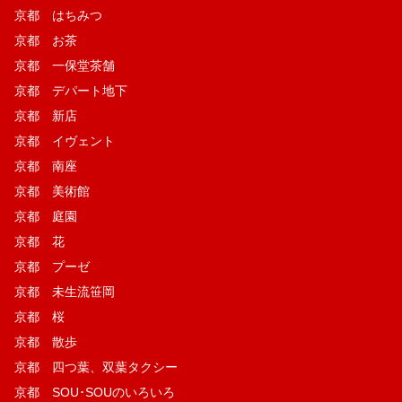
京都 はちみつ
京都 お茶
京都 一保堂茶舗
京都 デパート地下
京都 新店
京都 イヴェント
京都 南座
京都 美術館
京都 庭園
京都 花
京都 プーゼ
京都 未生流笹岡
京都 桜
京都 散歩
京都 四つ葉、双葉タクシー
京都 SOU･SOUのいろいろ