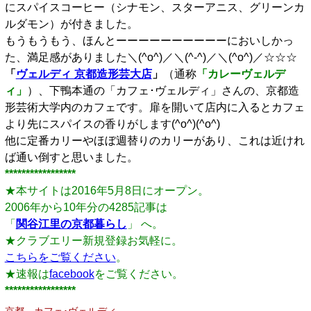
にスパイスコーヒー（シナモン、スターアニス、グリーンカ
ルダモン）が付きました。
もうもうもう、ほんとーーーーーーーーーーにおいしかっ
た、満足感がありました＼(^o^)／＼(^-^)／＼(^o^)／☆☆☆
「
ヴェルディ 京都造形芸大店
」
（通称
「カレーヴェルデ
ィ」
）、
下鴨本通の「カフェ･ヴェルディ」さんの、京都造
形芸術大学内のカフェです。扉を開いて店内に入るとカフェ
より先にスパイスの香りがします(^o^)(^o^)
他に定番カリーやほぼ週替りのカリーがあり、これは近けれ
ば通い倒すと思いました。
*****************
★本サイトは2016年5月8日にオープン。
2006年から10年分の4285記事は
「
関谷江里の京都暮らし
」 へ。
★クラブエリー新規登録お気軽に。
こちらをご覧ください
。
★速報は
facebook
をご覧ください。
*****************
京都 カフェ･ヴェルディ