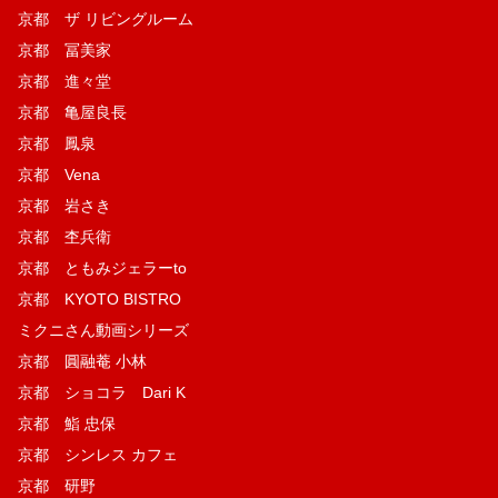
京都 ザ リビングルーム
京都 冨美家
京都 進々堂
京都 亀屋良長
京都 鳳泉
京都 Vena
京都 岩さき
京都 杢兵衛
京都 ともみジェラーto
京都 KYOTO BISTRO
ミクニさん動画シリーズ
京都 圓融菴 小林
京都 ショコラ Dari K
京都 鮨 忠保
京都 シンレス カフェ
京都 研野