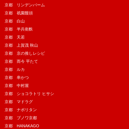
京都 リンデンバーム
京都 祇園饅頭
京都 白山
京都 半兵衛麩
京都 天若
京都 上賀茂 秋山
京都 京の推しレシピ
京都 而今 平たて
京都 ルカ
京都 串かつ
京都 中村屋
京都 ショコラトリ ヒサシ
京都 マドラグ
京都 ナポリタン
京都 ブノワ京都
京都 HANAKAGO