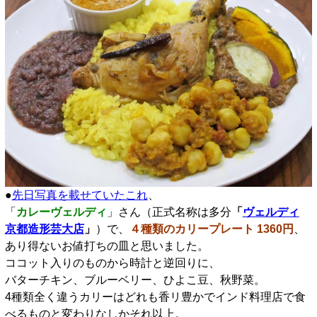
●
先日写真を載せていたこれ
、
「
カレーヴェルディ
」さん（正式名称は多分
「
ヴェルディ
京都造形芸大店
」
）
で、
４種類のカリープレート 1360円
、
あり得ないお値打ちの皿と思いました。
ココット入りのものから時計と逆回りに、
バターチキン、ブルーベリー、ひよこ豆、秋野菜。
4種類全く違うカリーはどれも香リ豊かでインド料理店で食
べるものと変わりなしかそれ以上。