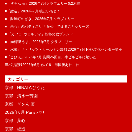
■「ぎをん 藤」2026年7月クラブエリー第2木曜
■「総造」2026年7月 桃といちじく
■「麩屋町のざき」2026年7月 クラブエリー
■「果心」のパティスリ「 菓​心」でまるごとシリーズ
■ 「カフェ･ヴェルディ」乾杯の歌ブレンド
■「肉料理 やま」2026年7月 クラブエリー
■「水暉」ザ・リッツ・カールトン京都 2026年7月 NHK文化センター講座
■「こぴゑ」2026年7月 訪問26回目、牛ピルピルに驚いた
🟦パリ記録2026年6月その16 帰国後あれこれ
カテゴリー
京都 HINATA ひなた
京都 清水一芳園
京都 ぎをん 藤
2026年6月 Paris パリ
京都 菓​心
京都 総造