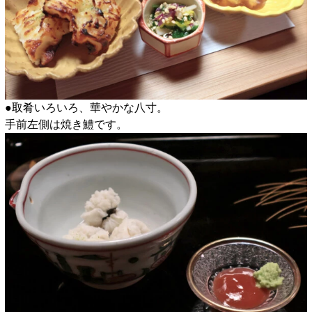
●取肴いろいろ、華やかな八寸。
手前左側は焼き鱧です。