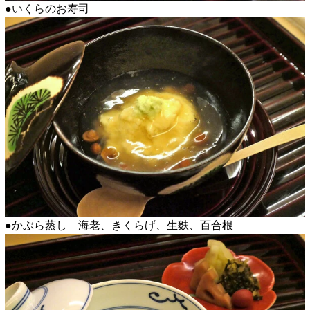
●いくらのお寿司
●かぶら蒸し 海老、きくらげ、生麩、百合根