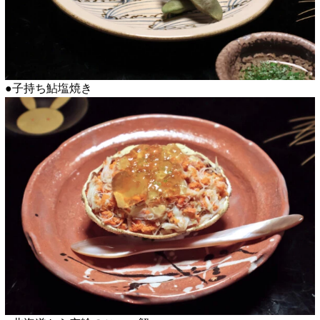
●子持ち鮎塩焼き