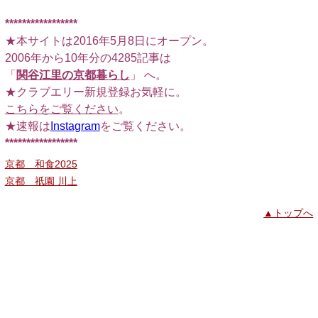
□
*****************
★本サイトは2016年5月8日にオープン。
2006年から10年分の4285記事は
「
関谷江里の京都暮らし
」 へ。
★クラブエリー新規登録お気軽に。
こちらをご覧ください
。
★速報は
Instagram
をご覧ください。
*****************
京都 和食2025
京都 祇園 川上
▲トップへ