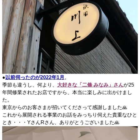
●
以前伺ったのが2022年1月
。
季節も違うし、何より、
大好きな「二條 みなみ」さん
が25
年間修業されたお店ですから、本当に楽しみに出かけまし
た。
東京からのお客さまが招いてくださって感謝しました🙏
これから展開される事業のお話をみっちり伺えた貴重なひと
とき・・・YさんRさん、ありがとうございました🙏