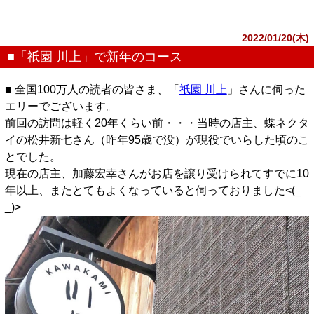
2022/01/20(木)
■「祇園 川上」で新年のコース
■ 全国100万人の読者の皆さま、「
祇園 川上
」さんに伺った
エリーでございます。
前回の訪問は軽く20年くらい前・・・当時の店主、蝶ネクタ
イの松井新七さん（昨年95歳で没）が現役でいらした頃のこ
とでした。
現在の店主、加藤宏幸さんがお店を譲り受けられてすでに10
年以上、またとてもよくなっていると伺っておりました<(_
_)>