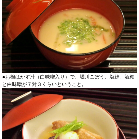
●お椀はかす汁（白味噌入り）で、堀川ごぼう、塩鮭。酒粕
と白味噌が７対３くらいということ。