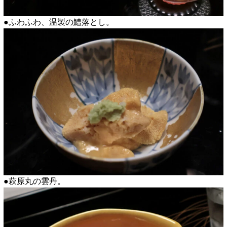
●ふわふわ、温製の鱧落とし。
●萩原丸の雲丹。