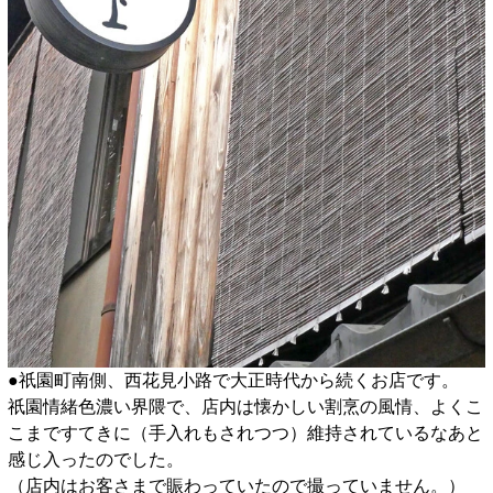
●祇園町南側、西花見小路で大正時代から続くお店です。
祇園情緒色濃い界隈で、店内は懐かしい割烹の風情、よくこ
こまですてきに（手入れもされつつ）維持されているなあと
感じ入ったのでした。
（店内はお客さまで賑わっていたので撮っていません。）