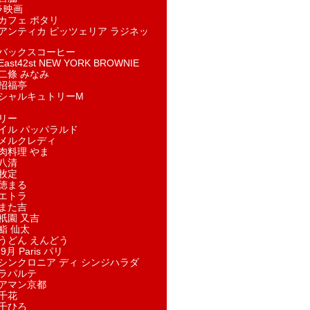
ラ映画
カフェ ポタリ
アンティカ ピッツェリア ラジネッ
バックスコーヒー
st42st NEW YORK BROWNIE
二條 みなみ
招福亭
シャルキュトリーM
リー
イル パッパラルド
メルクレディ
肉料理 やま
八清
牧定
徳まる
エトラ
また吉
祇園 又吉
鮨 仙太
うどん えんどう
9月 Paris パリ
シンクロニア ディ シンジハラダ
ラパルテ
アマン京都
千花
千ひろ