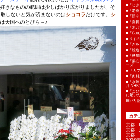
■「じき
好きなものの範囲は少しばかり広がりましたが、そ
■「老香
摂取しないと気が済まないのは
ショコラ
だけです。
シ
■「照今
は天国へのとびら～♪
■「夏
■「木乃婦
■「Gu
■ りす
■「ぎを
■「総造
■「麩屋
■「果心
ーズ
■ 「カ
■「肉料
■「水暉
月 NH
■「こぴ
に驚い
🟦パリ
カテ
京都 H
京都 
京都 
2026年