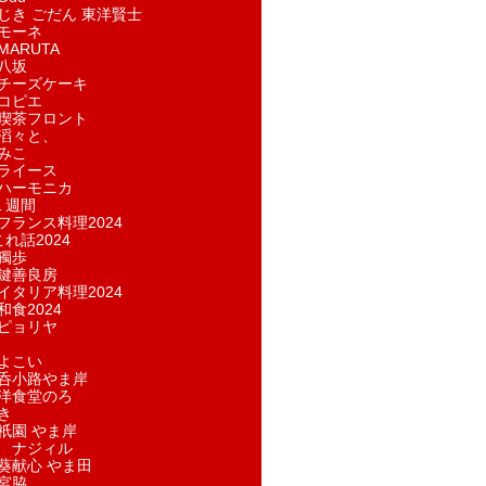
じき ごだん 東洋賢士
モーネ
ARUTA
八坂
チーズケーキ
コピエ
喫茶フロント
滔々と、
みこ
ライース
ハーモニカ
１週間
フランス料理2024
れ話2024
獨歩
鍵善良房
イタリア料理2024
和食2024
ピョリヤ
よこい
呑小路やま岸
洋食堂のろ
き
祇園 やま岸
 ナジィル
葵献心 やま田
宮脇