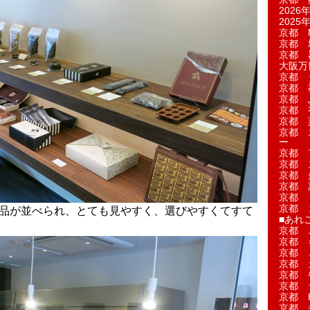
2026年
2025年
京都 M
京都 
京都 
大阪万博
京都 
京都 
京都 
京都 
京都 菓
京都 
ー
京都 
京都 
京都 
京都 
京都 
京都 
商品が並べられ、とても見やすく、選びやすくてすて
■あれこ
京都 
京都 
京都 
京都 
京都 
京都 
京都 
京都 