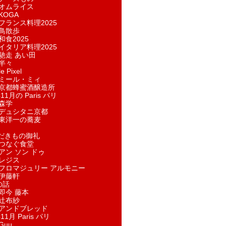
オムライス
KOGA
フランス料理2025
鳥散歩
和食2025
イタリア料理2025
馳走 あい田
半々
e Pixel
ミール・ミィ
京都蜂蜜酒醸造所
11月の Paris パリ
森学
デュシタニ京都
東洋一の蕎麦
ただきもの御礼
つなぐ食堂
アン ソン ドゥ
レジス
フロマジュリー アルモニー
伊藤軒
の話
即今 藤本
辻布紗
アンドブレッド
11月 Paris パリ
Guu