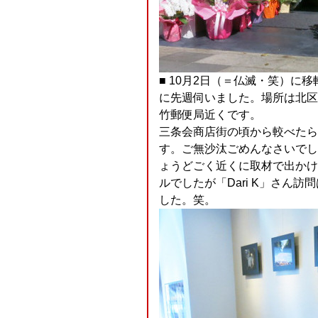
■ 10月2日（＝仏滅・笑）に
に先週伺いました。場所は北区
竹郵便局近くです。
三条会商店街の頃から較べたら
す。ご無沙汰ごめんなさいでし
ょうどごく近くに取材で出かけ
ルでしたが「Dari K」さん
した。笑。