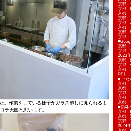
京都 
京都 
京都 
京都 
京都 
京都 
京都 
京都 
■Googl
京都 
京都 
2023年
京都 
京都 
京都 
RF1
■ い
京都 
京都 
京都 
京都 
京都 
した。作業をしている様子がガラス越しに見られるよ
■音楽
コラ天国と思います。
京都 
京都 
京都 
2024年
京都 