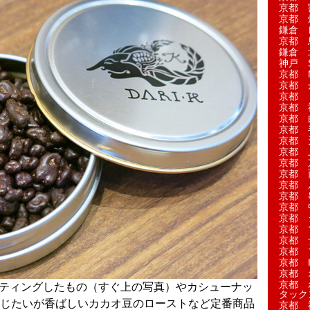
京都 
京都 
鎌倉 
京都 
鎌倉 
神戸 S
京都 M
京都 
京都 
京都 
京都 
京都 
京都 
京都 
京都 
京都 
京都 
京都 
京都 
京都 
京都 
京都 
京都 
京都 H
京都 
京都 
ーティングしたもの（すぐ上の写真）やカシューナッ
タック
じたいが香ばしいカカオ豆のローストなど定番商品
京都 