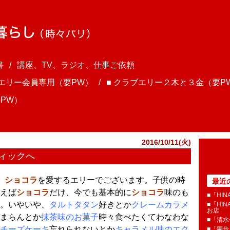
書
講座、TV、ラジオ、仕事ご依頼
ブエリー会員専用（要PW）
■ クラブエリー２木と３金（要P
PW）
2016/10/11(火)
ティックへ
、
ショコラ
を愛するエリーでございます。子供の時
最近
えば
ショコラ
だけ、今でも基本的に
ショコラ
味のも
■「HI
。いやいや、
タルトタタン
好きとか
クレームカラメ
■「HI
お店
まらんとか
抹茶味のお菓子
時々食べたくてわなわな
■「清
チーズケーキ
忘れられないとか
キャラメル味のエク
■「獨歩