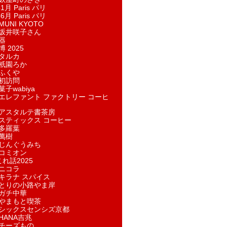
1月 Paris パリ
6月 Paris パリ
UNI KYOTO
坂井咲子さん
器
 2025
タルカ
祇園ろか
ふくや
初訪問
子wabiya
エレファント ファクトリー コーヒ
アスタルテ書茶房
スティックス コーヒー
多羅葉
萬樹
じんぐうみち
コミオン
れ話2025
ニコラ
キラナ スパイス
とりの小路やま岸
ガチ中華
やまもと喫茶
シックスセンシズ京都
HANA吉兆
チーズもの