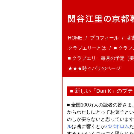
HOME
プロフィール
著
クラブエリーとは
■ クラ
■ クラブエリー毎月の予定（要
★★★時々パリのページ
■ 新しい「Dari K」のブ
■ 全国100万人の読者の皆さま
からわたしにとってお菓子とい
のしか要らないと思っています
ル
は魂に響くとか
ババオロム
た
するとかいくつかごく限られた