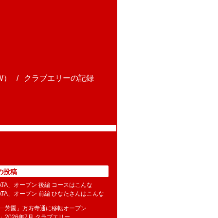
W）
クラブエリーの記録
の投稿
NATA」オープン 後編 コースはこんな
NATA」オープン 前編 ひなたさんはこんな
水一芳園」万寿寺通に移転オープン
」2026年7月 クラブエリー