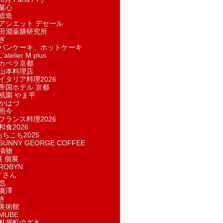
菓​心
総造
アシエット デセール
田淵薬膳研究所
ぎ
パンケーキ、ホットケーキ
telier M plus
カペラ京都
山本料理店
イタリア料理2026
帝国ホテル 京都
祇園 やま平
かはづ
照今
フランス料理2026
和食2026
あちこち2025
UNNY GEORGE COFFEE
漬物
展 個展
ROBYN
ィさん
也
廣澤
き
美術館
MUBE
麩屋町のざき