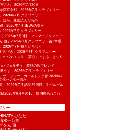
 宮ざわ」2026年7月20日
港酒家京都」2026年7月 クラブエリー
」2026年7月 クラブエリー
帆」ほか、最近読んだもの
」2026年7月 JEUGIA講座
u」2026年7月 クラブエリー
のろ 2026年7月9日：フロマージュフェア
ん 藤」2026年7月クラブエリー第2木曜
」2026年7月 桃といちじく
町のざき」2026年7月 クラブエリー
」のパティスリ「 菓​心」でまるごとシリ
フェ･ヴェルディ」乾杯の歌ブレンド
理 やま」2026年7月 クラブエリー
」ザ・リッツ・カールトン京都 2026年7
K文化センター講座
ゑ」2026年7月 訪問26回目、牛ピルピル
た
記録2026年6月その16 帰国後あれこれ
ゴリー
INATA ひなた
清水一芳園
ぎをん 藤
6月 Paris パリ