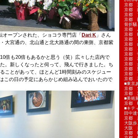
京都 
京都 
京都 
京都 
骨折騒
京都 
京都 L'a
移転オープンされた、ショコラ専門店「
Dari K
」さん
京都 
・大宮通の、北山通と北大路通の間の東側、京都紫
京都 
京都 
京都 
10倍も20倍もあるかと思う（笑）広々した店内で
京都 
京都 
た。新しくなったと伺って、飛んで行きました。ち
京都 
ることがあって、ほとんど1時間刻みのスケジュー
京都 
京都 
訪問はこの日の予定にあらかじめ組み込んでおいたので
■東京
京都 S
京都 
■美術
京都 
■キテ
田中達
京都 
大阪歩
大阪 
京都 
京都 