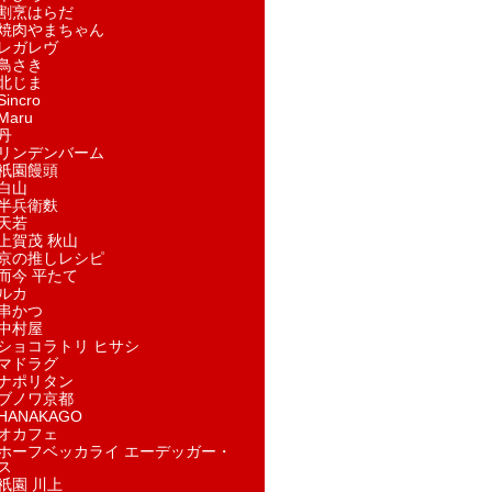
割烹はらだ
焼肉やまちゃん
レガレヴ
鳥さき
北じま
incro
aru
丹
リンデンバーム
祇園饅頭
白山
半兵衛麩
天若
上賀茂 秋山
京の推しレシピ
而今 平たて
ルカ
串かつ
中村屋
ショコラトリ ヒサシ
マドラグ
ナポリタン
ブノワ京都
ANAKAGO
オカフェ
ホーフベッカライ エーデッガー・
ス
祇園 川上